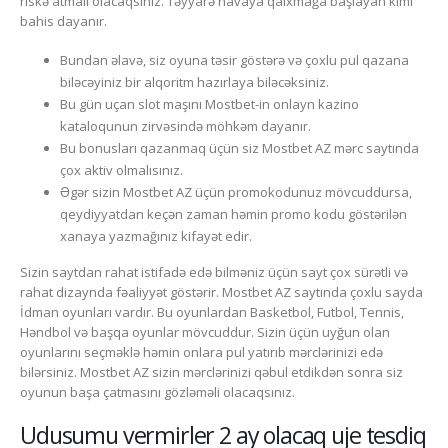
riskə atmalı olacaqsınız. Təyyarə havaya qalxmağa başlayan kimi
bahis dayanır.
Bundan əlavə, siz oyuna təsir göstərə və çoxlu pul qazana
biləcəyiniz bir alqoritm hazırlaya biləcəksiniz.
Bu gün uçan slot maşını Mostbet-in onlayn kazino
kataloqunun zirvəsində möhkəm dayanır.
Bu bonusları qazanmaq üçün siz Mostbet AZ mərc saytında
çox aktiv olmalısınız.
Əgər sizin Mostbet AZ üçün promokodunuz mövcuddursa,
qeydiyyatdan keçən zaman həmin promo kodu göstərilən
xanaya yazmağınız kifayət edir.
Sizin saytdan rahat istifadə edə bilməniz üçün sayt çox sürətli və
rahat dizaynda fəaliyyət göstərir. Mostbet AZ saytında çoxlu sayda
İdman oyunları vardır. Bu oyunlardan Basketbol, Futbol, Tennis,
Həndbol və başqa oyunlar mövcuddur. Sizin üçün uyğun olan
oyunlarını seçməklə həmin onlara pul yatırıb mərclərinizi edə
bilərsiniz. Mostbet AZ sizin mərclərinizi qəbul etdikdən sonra siz
oyunun başa çatmasını gözləməli olacaqsınız.
Udusumu vermirler 2 ay olacaq uje tesdiq