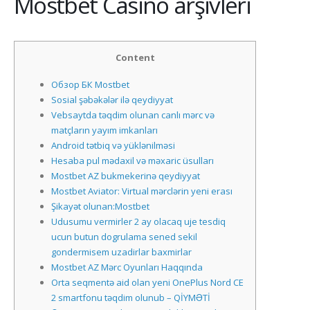
Mostbet Casino arşivleri
Content
Oбзop БК Mostbet
Sosial şəbəkələr ilə qeydiyyat
Vebsaytda təqdim olunan canlı mərc və
matçların yayım imkanları
Android tətbiq və yüklənilməsi
Hesaba pul mədaxil və məxaric üsulları
Mostbet AZ bukmekerinə qeydiyyat
Mostbet Aviator: Virtual mərclərin yeni erası
Şikayət olunan:Mostbet
Udusumu vermirler 2 ay olacaq uje tesdiq
ucun butun dogrulama sened sekil
gondermisem uzadirlar baxmirlar
Mostbet AZ Mərc Oyunları Haqqında
Orta seqmentə aid olan yeni OnePlus Nord CE
2 smartfonu təqdim olunub – QİYMƏTİ