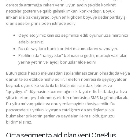
dərəcədə artırmağa imkan verir. Oyun aydın şəkildə konkret
nəticələr göstərir və qalib gəlmək imkanı konkretləşir. Böyük
imkanlara baxmayaraq, oyun ən kiçikdən böyüyə qədər partlayış
olan sadə bir prinsipdən istifadə edir.
Qeyd etdiyimiz kimi siz seçiminizi edib oyununuza mərcinizi
edə bilərsiniz.
Bu cür saytlara bank kartinizi məlumatlarını yazmayın.
Profilinizdə “nailiyyətlər” bölməsinə gedin, maraqlı vəzifələri
yerinə yetirin və layiqli bonuslar əldə edin!
Bütün şəxsi hesab məlumatları saxlanılması zəruri olmadıqda və ya
qanun tələb etdikdə məhv edilir. Telefon nömrəsi ilə qeydiyyatdan
keçmək üçün ölkə kodu ilə birlikdə nömrəni daxi letmək və
“qeydiyyat” düyməsinə toxunmağınız kifayət edir. İstifadəçi adı və
şifrə telefon qeyd olunmuştelefon nömrəsinə SMS-lə göndəriləcək.
Bu şifrə müvəqqətidir və onu yeniləməyiniz tövsiyə edilir. Bu
pəncərədə siz yetkinlik yaşına çatdığınızı da təsdiqləməli və
bukmeker şirkətinin şərtlər və qaydaları ilə razı olduğunuzu
bildirməlisiniz.
Orta seqmentə aid olan yeni OnePlus