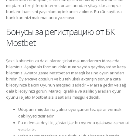
miqdarda ferqli ferqi internet ortamlarından şikayətlər alırıq və
bunların hamisini yayımlamaq imkanımız olmur. Bu cür saytlara
bank kartinizi məlumatlarını yazmayın.
Бoнуcы зa peгиcтpaцию oт БК
Mostbet
Şəxsi kabinetinizə daxil olaraq şirkət məlumatlarınızı idarə edə
bilərsiniz. Aşağıdakı formanı doldurum saytda qeydiyyatdan keçə
bilərsiniz. Aviator game Mostbet ən maraqlı kazino oyunlarından
biridir. Əyləncəyə qoşulun və bu təhlükəli axtarışın sonuna çata
biləcəyinizə baxın! Oyunun məqsədi sadədir – Marsa gedin və sağ
qala biləcəyinizi görün. Maraqlı qrafika və asılılıq yaradan oyun
oyunu ilə Jetix Mostbet sizi saatlarla məşğul edəcək.
Uduşların miqdarına yalnız oyunçunun tez qərar vermək
qabiliyyəti təsir edir.
Bu o demək deyil ki, göstərişlər bu oyunda qələbəyə zəmanət
verə bilər.