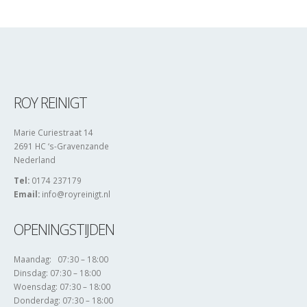
ROY REINIGT
Marie Curiestraat 14
2691 HC ‘s-Gravenzande
Nederland
Tel:
0174 237179
Email:
info@royreinigt.nl
OPENINGSTIJDEN
Maandag: 07:30 – 18:00
Dinsdag: 07:30 – 18:00
Woensdag: 07:30 – 18:00
Donderdag: 07:30 – 18:00