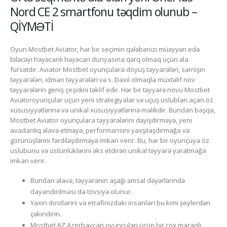
Nord CE 2 smartfonu təqdim olunub –
QİYMƏTİ
Oyun Mostbet Aviator, hər bir seçimin qələbənizi müəyyən edə
biləcəyi həyəcanlı həyəcan dünyasına qərq olmaq üçün əla
fürsətdir. Aviator Mostbet oyunçulara döyüş təyyarələri, sərnişin
təyyarələri, idman təyyarələri və s. Daxil olmaqla müxtəlif növ
təyyarələrin geniş çeşidini təklif edir. Hər bir təyyarə növü Mostbet
Aviatoroyunçular üçün yeni strategiyalar və uçuş üslubları açan öz
xüsusiyyətlərinə və unikal xüsusiyyətlərinə malikdir. Bundan başqa,
Mostbet Aviator oyunçulara təyyarələrini dəyişdirməyə, yeni
avadanlıq əlavə etməyə, performansını yaxşılaşdırmağa və
görünüşlərini fərdiləşdirməyə imkan verir. Bu, hər bir oyunçuya öz
üslubunu və üstünlüklərini əks etdirən unikal təyyarə yaratmağa
imkan verir.
Bundan əlavə, təyyarənin aşağı əmsal dəyərlərində
dayandırılması da tövsiyə olunur.
Yaxin dostlarini və etrafinizdaki insanlari bu kimi şeylerdən
çəkindirin.
Mostbet AZ Azerbaycan oyunçuları üçün bir çox maraqlı