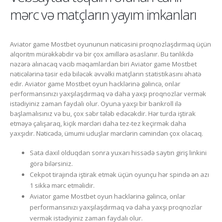
mərc və matçların yayım imkanları
Aviator game Mostbet oyununun nəticəsini proqnozlaşdırmaq üçün
alqoritm mürəkkəbdir və bir çox amillərə əsaslanır. Bu tənlikdə
nəzərə alınacaq vacib məqamlardan biri Aviator game Mostbet
nəticələrinə təsir edə biləcək əvvəlki matçların statistikasını əhatə
edir. Aviator game Mostbet oyun hacklərinə gəlincə, onlar
performansınızı yaxşılaşdırmaq və daha yaxşı proqnozlar vermək
istədiyiniz zaman faydalı olur. Oyuna yaxşı bir bankroll ilə
başlamalısınız və bu, çox səbr tələb edəcəkdir. Hər turda iştirak
etməyə çalışaraq, kiçik mərcləri daha tez-tez keçirmək daha
yaxşıdır. Nəticədə, ümumi uduşlar mərclərin cəmindən çox olacaq.
Sata daxil olduqdan sonra yuxarı hissədə saytın giriş linkini
görə bilərsiniz.
Cekpot tirajında ​​iştirak etmək üçün oyunçu hər spində ən azı
1 sikkə mərc etməlidir.
Aviator game Mostbet oyun hacklərinə gəlincə, onlar
performansınızı yaxşılaşdırmaq və daha yaxşı proqnozlar
vermək istədiyiniz zaman faydalı olur.