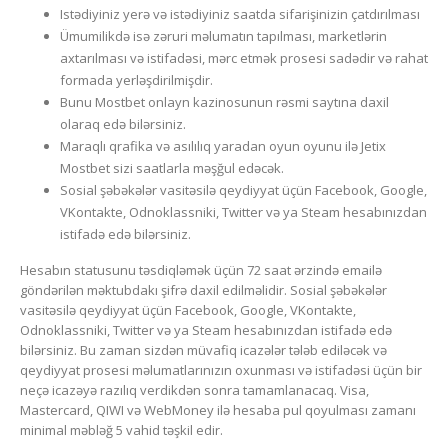
Istədiyiniz yerə və istədiyiniz saatda sifarişinizin çatdırılması
Ümumilikdə isə zəruri məlumatın tapılması, marketlərin
axtarılması və istifadəsi, mərc etmək prosesi sadədir və rahat
formada yerləşdirilmişdir.
Bunu Mostbet onlayn kazinosunun rəsmi saytına daxil
olaraq edə bilərsiniz.
Maraqlı qrafika və asılılıq yaradan oyun oyunu ilə Jetix
Mostbet sizi saatlarla məşğul edəcək.
Sosial şəbəkələr vasitəsilə qeydiyyat üçün Facebook, Google,
VKontakte, Odnoklassniki, Twitter və ya Steam hesabınızdan
istifadə edə bilərsiniz.
Hesabın statusunu təsdiqləmək üçün 72 saat ərzində emailə
göndərilən məktubdakı şifrə daxil edilməlidir. Sosial şəbəkələr
vasitəsilə qeydiyyat üçün Facebook, Google, VKontakte,
Odnoklassniki, Twitter və ya Steam hesabınızdan istifadə edə
bilərsiniz. Bu zaman sizdən müvafiq icazələr tələb ediləcək və
qeydiyyat prosesi məlumatlarınızın oxunması və istifadəsi üçün bir
neçə icazəyə razılıq verdikdən sonra tamamlanacaq. Visa,
Mastercard, QIWI və WebMoney ilə hesaba pul qoyulması zamanı
minimal məbləğ 5 vahid təşkil edir.