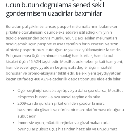
ucun butun dogrulama sened sekil
gondermisem uzadirlar baxmirlar
Buradan pul çəkilməsi ancaq pasport məlumatlarının bukmeker
şirkətinə ötürülməsini özündə əks etdirən istifadəçi kimliyinin
təsdiqlənməsindən sonra mümkündür. Daxil edilən məlumatları
təsdiqləmək üçün pasportun əsas tərəfinin bir nüsxəsini və sizin
əlinizdə pasportunuzu tutduğunuz şəklinizi yükləməyiniz lazımdır.
Pul çıxaırlması üçün minimum məbləğ həm kartlar, həm də pul
kisələri üçün 15 AZN təşkil edir. MostBet bukmeker şirkəti həm yeni,
həm də əvvəl qeydiyyatdan keçmiş istifadəçilər üçün müxtəlif
bonuslar və promo-aksiyalar təklif edir. Belə ki yeni qeydiyyatdan
keçən istifadəçi 400 AZN-ə qədər ilk depozit bonusu əldə edə bilər.
Əgər seçilmiş hadisə sayı üç və ya daha çox olarsa, MostBet
ekspress buster – əlavə əmsal təqdim edə bilər.
2009-cu ildə qurulan şirkət on ildən çoxdur ki mərc
bazarındakı güvənli və dürüst bir mərc platforması olduğunu
sübut edir.
İmmersiv oyun, müxtəlif rejimlər və gözəl məkanlarla
oyunçular pulsuz uçuş hissindən həzz ala və unudulmaz