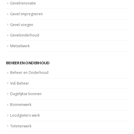
Gevelrenovatie
Gevel impregneren
Gevel voegen
Gevelonderhoud
Metselwerk
BEHEER EN ONDERHOUD
Beheer en Onderhoud
VvE Beheer
Dagelijkse bonnen
Bonnenwerk
Loodgieters werk
Timmerwerk