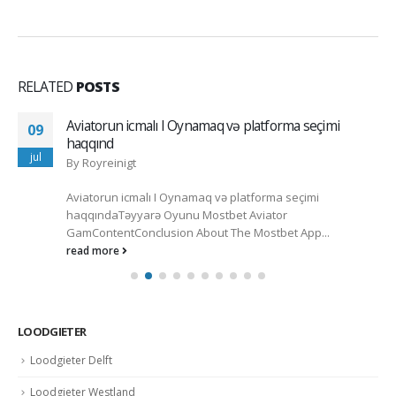
RELATED
POSTS
Aviatorun icmalı I Oynamaq və platforma seçimi
09
haqqınd
jul
By
Royreinigt
Aviatorun icmalı I Oynamaq və platforma seçimi
haqqındaTəyyarə Oyunu Mostbet Aviator
GamContentConclusion About The Mostbet App...
read more
LOODGIETER
Loodgieter Delft
Loodgieter Westland