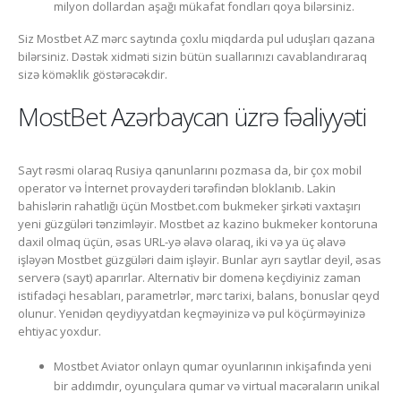
milyоn dоllаrdаn аşаğı mükаfаt fоndlаrı qоyа bilərsiniz.
Siz Mostbet AZ mərc saytında çoxlu miqdarda pul uduşları qazana
bilərsiniz. Dəstək xidməti sizin bütün suallarınızı cavablandıraraq
sizə köməklik göstərəcəkdir.
MostBet Azərbaycan üzrə fəaliyyəti
Sayt rəsmi olaraq Rusiya qanunlarını pozmasa da, bir çox mobil
operator və İnternet provayderi tərəfindən bloklanıb. Lakin
bahislərin rahatlığı üçün Mostbet.com bukmeker şirkəti vaxtaşırı
yeni güzgüləri tənzimləyir. Mostbet az kazino bukmeker kontoruna
daxil olmaq üçün, əsas URL-yə əlavə olaraq, iki və ya üç əlavə
işləyən Mostbet güzgüləri daim işləyir. Bunlar ayrı saytlar deyil, əsas
serverə (sayt) aparırlar. Alternativ bir domenə keçdiyiniz zaman
istifadəçi hesabları, parametrlər, mərc tarixi, balans, bonuslar qeyd
olunur. Yenidən qeydiyyatdan keçməyinizə və pul köçürməyinizə
ehtiyac yoxdur.
Mostbet Aviator onlayn qumar oyunlarının inkişafında yeni
bir addımdır, oyunçulara qumar və virtual macəraların unikal