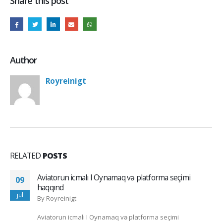
Share this post
Author
Royreinigt
RELATED
POSTS
Aviatorun icmalı I Oynamaq və platforma seçimi
09
haqqınd
jul
By
Royreinigt
Aviatorun icmalı I Oynamaq və platforma seçimi