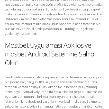
hesabınızdan pul çıxarmaq üçün profilinizdə olan şəxsi məlumatları
tam olaraq doldurmalısınız. Buradan pul çəkilməsi ancaq pasport
məlumatlarının bukmeker şirkətinə ötürülməsini özündə əks etdirən
istifadəçi kimliyinin təsdiqlənməsindən sonra mümkündür. Daxil
edilən məlumatları təsdiqləmək üçün pasportun əsas tərəfinin bir
nüsxəsini və sizin əlinizdə pasportunuzu tutduğunuz şəklinizi
yükləməyiniz lazımdır.
Mostbet Uygulaması Apk Ios ve
mosbet Android Sistemine Sahip
Olun
Fərqli mobil və masaüstü proqramlarının performansları üçün yaxşı
bir şöhrəti var, hər gün 1000-ə yaxın hadisənin hərəkətini sürətli
tempolu və təzə saxlayır. Üzv olmaq üçün hesaba pul yatırmaq
lazım deyil – virtual valyutada ifa edilə bilən bir neçə pulsuz casino
oyunları var. Bununla birlikdə, mərc oyunlari ilə hərəkət etmək
istəyənlər ilk növbədə pul vəsaitlərini yerləşdirməlidirlər. Bukmeker
şirkətinin necə işlədiyini anlamaq hətta yeni başlayanlar üçün çətin