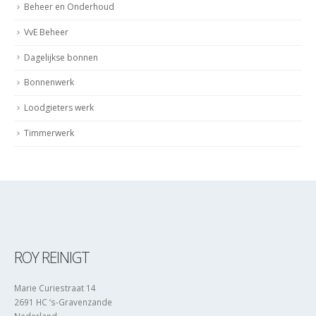
Beheer en Onderhoud
VvE Beheer
Dagelijkse bonnen
Bonnenwerk
Loodgieters werk
Timmerwerk
ROY REINIGT
Marie Curiestraat 14
2691 HC ‘s-Gravenzande
Nederland