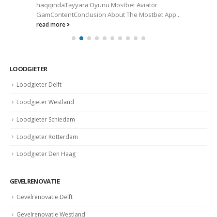
haqqındaTəyyarə Oyunu Mostbet Aviator
GamContentConclusion About The Mostbet App...
read more
LOODGIETER
Loodgieter Delft
Loodgieter Westland
Loodgieter Schiedam
Loodgieter Rotterdam
Loodgieter Den Haag
GEVELRENOVATIE
Gevelrenovatie Delft
Gevelrenovatie Westland