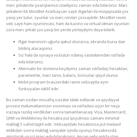
mərc şirkətində çıxarışlarınızı istədiyiniz zaman edə bilərsiniz. Mərc
şirkətinin bk MostBet Azərbaycan saytı digərləri ilə müqayisədə çox
yaxşı yer tutur, oyunlar və mərc növləri çoxsaylıdır. MostBet rəsmi
veb saytı həm oyunöncəsi, həm də kazino və virtual idman oyunları
üzrə mərc şirkəti çox yaxşı bir yerdə yerləşdiyini deyə bilərik.
Əgər mərcinizin uğurla qəbul olunarsa, ekranda buna dair
bildiriş alacaqsınız.
Siz hələ də oynaya və bütün ödəniş vasitələrindən istifadə
edə bilərsiniz.
Alternativ bir domenə keçdiyiniz zaman istifadəçi hesabları,
parametrlər, mərc tarixi, balans, bonuslar qeyd olunur.
Mobil proqram brauzerdəki rəsmi vebsaytla eyni
funksiyaları təklif edir.
Bu zaman sizdən müvafiq icazələr tələb ediləcək və qeydiyyat
prosesi məlumatlarınızın oxunması və istifadəsi üçün bir neçə
icazəyə razılıq verdikdən sonra tamamlanacaq. Visa, Mastercard,
QIWI və WebMoney ilə hesaba pul qoyulması zamanı minimal
məbləğ 5 vahid təşkil edir. Vebsaytdakı hesabınıza pul mədaxil
etdikdən sonra məbləğ saniyələr içində oyunçu hesabınızda
görüləcək və siz mərc edə biləcəksiniz. Ancaq vebsaytda olan