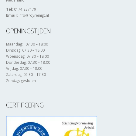
Tel:
0174 237179
Email:
info@royreinigt.nl
OPENINGSTIJDEN
Maandag: 07:30 – 18:00
Dinsdag: 07:30 – 18:00
Woensdag: 07:30 – 18:00
Donderdag: 07:30 – 18:00
Vrijdag: 07:30 – 18:00
Zaterdag: 09:30 – 17:30
Zondag: gesloten
CERTIFICERING