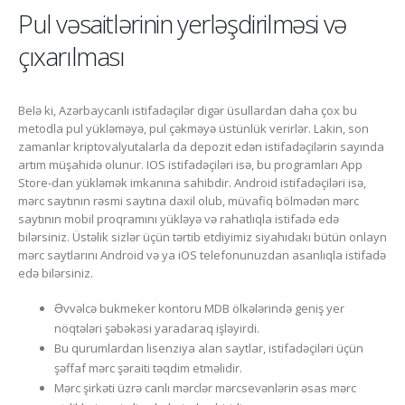
Pul vəsaitlərinin yerləşdirilməsi və
çıxarılması
Belə ki, Azərbaycanlı istifadəçilər digər üsullardan daha çox bu
metodla pul yükləməyə, pul çəkməyə üstünlük verirlər. Lakin, son
zamanlar kriptovalyutalarla da depozit edən istifadəçilərin sayında
artım müşahidə olunur. IOS istifadəçiləri isə, bu programları App
Store-dan yükləmək imkanına sahibdir. Android istifadəçiləri isə,
mərc saytının rəsmi saytına daxil olub, müvafiq bölmədən mərc
saytının mobil proqramını yükləyə və rahatlıqla istifadə edə
bilərsiniz. Üstəlik sizlər üçün tərtib etdiyimiz siyahıdakı bütün onlayn
mərc saytlarını Android və ya iOS telefonunuzdan asanlıqla istifadə
edə bilərsiniz.
Əvvəlcə bukmeker kontoru MDB ölkələrində geniş yer
nöqtələri şəbəkəsi yaradaraq işləyirdi.
Bu qurumlardan lisenziya alan saytlar, istifadəçiləri üçün
şəffaf mərc şəraiti təqdim etməlidir.
Mərc şirkəti üzrə canlı mərclər mərcsevənlərin əsas mərc