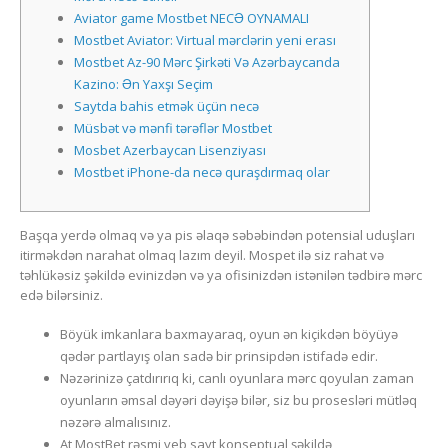
Aviator game Mostbet NECƏ OYNAMALI
Mostbet Aviator: Virtual mərclərin yeni erası
Mostbet Az-90 Mərc Şirkəti Və Azərbaycanda
Kazino: Ən Yaxşı Seçim
Saytda bahis etmək üçün necə
Müsbət və mənfi tərəflər Mоstbеt
Mosbet Azerbaycan Lisenziyası
Mostbet iPhone-da necə quraşdırmaq olar
Başqa yerdə olmaq və ya pis əlaqə səbəbindən potensial uduşları
itirməkdən narahat olmaq lazım deyil. Mospet ilə siz rahat və
təhlükəsiz şəkildə evinizdən və ya ofisinizdən istənilən tədbirə mərc
edə bilərsiniz.
Böyük imkanlara baxmayaraq, oyun ən kiçikdən böyüyə
qədər partlayış olan sadə bir prinsipdən istifadə edir.
Nəzərinizə çatdırırıq ki, canlı oyunlara mərc qoyulan zaman
oyunların əmsal dəyəri dəyişə bilər, siz bu prosesləri mütləq
nəzərə almalısınız.
At MostBet rəsmi veb sayt konseptual şəkildə