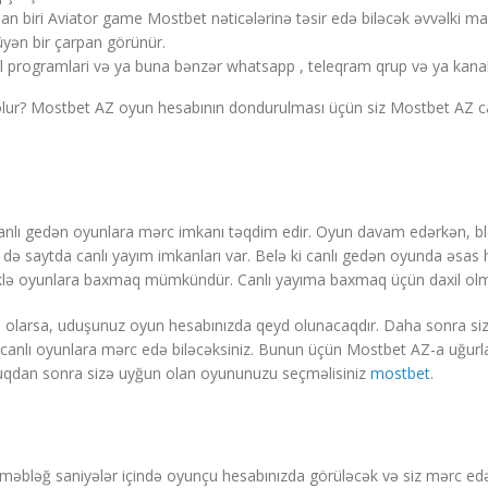
 biri Aviator game Mostbet nəticələrinə təsir edə biləcək əvvəlki matçl
yən bir çarpan görünür.
l programlari və ya buna bənzər whatsapp , teleqram qrup və ya kanall
ur? Mostbet AZ oyun hesabının dondurulması üçün siz Mostbet AZ can
anlı gedən oyunlara mərc imkanı təqdim edir. Oyun davam edərkən, 
ün də saytda canlı yayım imkanları var. Belə ki canlı gedən oyunda əsas
məklə oyunlara baxmaq mümkündür. Canlı yayıma baxmaq üçün daxil ol
 olarsa, uduşunuz oyun hesabınızda qeyd olunacaqdır. Daha sonra siz ü
anlı oyunlara mərc edə biləcəksiniz. Bunun üçün Mostbet AZ-a uğurla
lduqdan sonra sizə uyğun olan oyununuzu seçməlisiniz
mostbet
.
məbləğ saniyələr içində oyunçu hesabınızda görüləcək və siz mərc ed