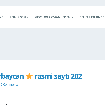
ME
REININGEN
GEVELWERKZAAMHEDEN
BEHEER EN OND
erbaycan
rəsmi saytı 202
0 Comments