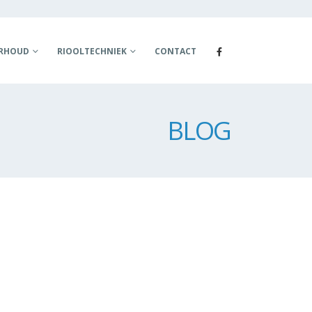
ERHOUD
RIOOLTECHNIEK
CONTACT
BLOG