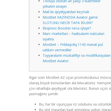
Tövsiyə olunan ən yaxşı 3 bukmeker
şirkətini sınayın
Mail ilə qeydiyyatdan keçmək
Mostbet KAZİNODA Aviator game
SLOTUNU NECƏ TAPA BİLƏR?
Ekspress Booster necə işləyir?
Mərc marketləri – hadisələrin nəticələri
siyahısı
Mostbet – Frildaqciliq 1143 manat pul
uddum vermediler
Təyyarələrin müxtəlifliyi və modifikasiyaları
Mostbet Aviator
Əgər sizin Mostbet AZ üçün promokodunuz mövcudd
olaraq böyük bonuslardan ala biləcəksiniz. Həmçini
çox rahatlıqla qeydiyyat ola bilərsiniz. Bunun üçün
yazmağınız şərtdir.
Bu, hər bir oyunçuya öz üslubunu və üstünlükl
Bu slot maşınları bəxt prinsipinə uyğun olaraq 