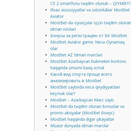
CE 2 smartfonu təqdim olunub – QİYMƏTİ
Əsas xüsusiyyətlər və üstünlüklər Mostbet
Aviator
MostBet-də oyunçular üçün təqdim oluna
idman növləri
Бoнуcы зa peгиcтpaцию oт БК Mostbet
Mostbet Aviator game: Necə Oynamaq
olar
Mostbet AZ İdman mərcləri
MostBet Azərbaycan bukmeker kontoru
haqqında ümumi baxış-icmal
Какой вид спорта проще всего
анализировать в Mostbet
MostBet saytında necə qeydiyyatdan
keçmək olar?
Mostbet – Azərbaycan Mərc saytı
MostBet-də təqdim olunan bonuslar və
promo-aksiyalar (MostBet бонус)
Mostbet haqqında digər şikayətlər
Müasir dünyada idman mərclər