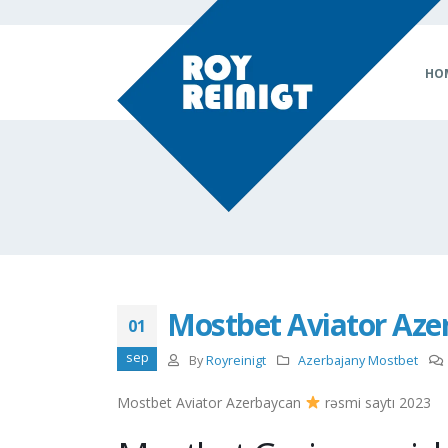
HO
Mostbet Aviator Az
01
sep
By
Royreinigt
Azerbajany Mostbet
Mostbet Aviator Azerbaycan
rəsmi saytı 2023