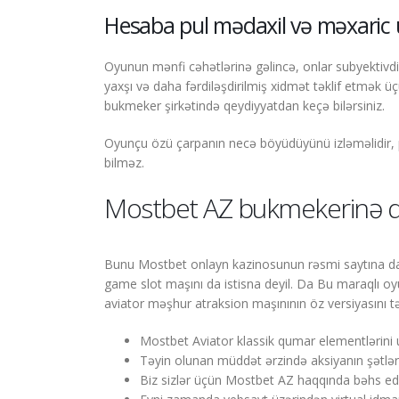
Hesaba pul mədaxil və məxaric ü
Oyunun mənfi cəhətlərinə gəlincə, onlar subyektivd
yaxşı və daha fərdiləşdirilmiş xidmət təklif etmək ü
bukmeker şirkətində qeydiyyatdan keçə bilərsiniz.
Oyunçu özü çarpanın necə böyüdüyünü izləməlidir, po
bilməz.
Mostbet AZ bukmekerinə q
ROY REINIGT
Bunu Mostbet onlayn kazinosunun rəsmi saytına daxi
game slot maşını da istisna deyil. Da Bu maraqlı oyu
aviator məşhur atraksion maşınının öz versiyasını
Marie Curiestraat 14
2691 HC ‘s-Gravenzande
Mostbet Aviator klassik qumar elementlərini u
Nederland
Təyin olunan müddət ərzində aksiyanın şətləri
Tel:
0174 237179
Biz sizlər üçün Mostbet AZ haqqında bəhs ed
Email:
info@royreinigt.nl