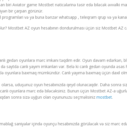
 biri Aviator game Mostbet nəticələrinə təsir edə biləcək əvvəlki matçl
yən bir çarpan görünür.
l programlari və ya buna bənzər whatsapp , teleqram qrup və ya kanall
ur? Mostbet AZ oyun hesabının dondurulması üçün siz Mostbet AZ can
anlı gedən oyunlara mərc imkanı təqdim edir. Oyun davam edərkən, 
ün də saytda canlı yayım imkanları var. Belə ki canlı gedən oyunda əsas
məklə oyunlara baxmaq mümkündür. Canlı yayıma baxmaq üçün daxil ol
 olarsa, uduşunuz oyun hesabınızda qeyd olunacaqdır. Daha sonra siz ü
anlı oyunlara mərc edə biləcəksiniz. Bunun üçün Mostbet AZ-a uğurla
lduqdan sonra sizə uyğun olan oyununuzu seçməlisiniz
mostbet
.
məbləğ saniyələr içində oyunçu hesabınızda görüləcək və siz mərc ed