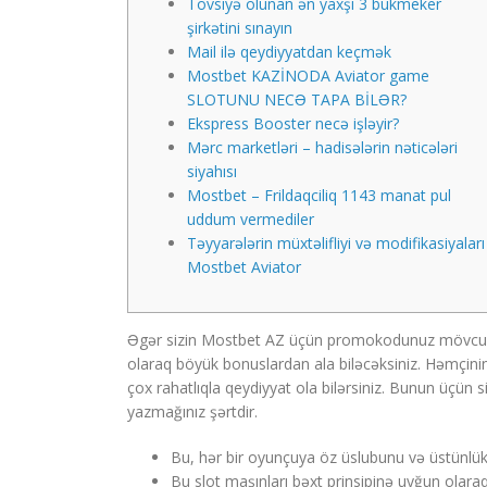
Tövsiyə olunan ən yaxşı 3 bukmeker
şirkətini sınayın
Mail ilə qeydiyyatdan keçmək
Mostbet KAZİNODA Aviator game
SLOTUNU NECƏ TAPA BİLƏR?
Ekspress Booster necə işləyir?
Mərc marketləri – hadisələrin nəticələri
siyahısı
Mostbet – Frildaqciliq 1143 manat pul
uddum vermediler
Təyyarələrin müxtəlifliyi və modifikasiyaları
Mostbet Aviator
Əgər sizin Mostbet AZ üçün promokodunuz mövcudd
olaraq böyük bonuslardan ala biləcəksiniz. Həmçini
çox rahatlıqla qeydiyyat ola bilərsiniz. Bunun üçün
yazmağınız şərtdir.
Bu, hər bir oyunçuya öz üslubunu və üstünlükl
Bu slot maşınları bəxt prinsipinə uyğun olaraq 