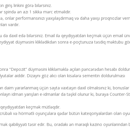
giriş linkini görə bilərsiniz.
ər spində ən azı 1 sikkə mərc etməlidir.
, onlar performansınızı yaxşılaşdırmaq və daha yaxşı proqnozlar vermə
arı vardır.
 da daxil edə bilərsiniz. Email ilə qeydiyyatdan keçmək üçün email ü
. Qeydiyyat düyməsini kliklədikdən sonra e-poçtunuza təsdiq məktubu gö
ra “Depozit” düyməsini klikləməklə açılan pəncərədən hesabı doldur
lyutalar aiddir. Dizaynı göz alıcı olan kisələrə sementin doldurulması
n daim yararlanmaq üçün sayta vaxtaşırı daxil olmalısınız ki, bonuslar
ra onlayn idman yarışları e-idmanlar da təşkil olunur ki, buraya Counte
 qeydiyyatdan keçmək mütləqdir.
əcrübəli və hörmətli oyunçulara qədər bütün kateqoriyalardan olan oy
k qabiliyyəti təsir edir. Bu, oradakı ən maraqlı kazino oyunlarından bi