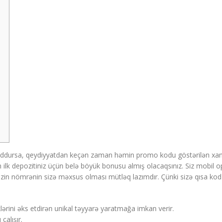
ursa, qeydiyyatdan keçən zaman həmin promo kodu göstərilən xanaya
n ilk depozitiniz üçün belə böyük bonusu almış olacaqsınız. Siz mobil
 sizin nömrənin sizə məxsus olması mütləq lazımdır. Çünki sizə qısa k
ərini əks etdirən unikal təyyarə yaratmağa imkan verir.
çalışır.