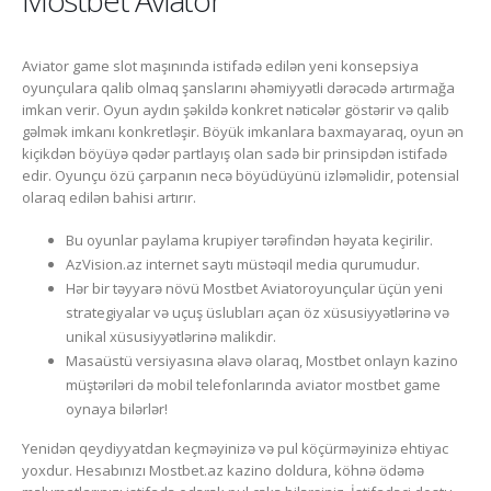
Aviator game slot maşınında istifadə edilən yeni konsepsiya
oyunçulara qalib olmaq şanslarını əhəmiyyətli dərəcədə artırmağa
imkan verir. Oyun aydın şəkildə konkret nəticələr göstərir və qalib
gəlmək imkanı konkretləşir. Böyük imkanlara baxmayaraq, oyun ən
kiçikdən böyüyə qədər partlayış olan sadə bir prinsipdən istifadə
edir. Oyunçu özü çarpanın necə böyüdüyünü izləməlidir, potensial
olaraq edilən bahisi artırır.
Bu oyunlar paylama krupiyer tərəfindən həyata keçirilir.
AzVision.az internet saytı müstəqil media qurumudur.
Hər bir təyyarə növü Mostbet Aviatoroyunçular üçün yeni
strategiyalar və uçuş üslubları açan öz xüsusiyyətlərinə və
unikal xüsusiyyətlərinə malikdir.
Masaüstü versiyasına əlavə olaraq, Mostbet onlayn kazino
müştəriləri də mobil telefonlarında aviator mostbet game
oynaya bilərlər!
Yenidən qeydiyyatdan keçməyinizə və pul köçürməyinizə ehtiyac
yoxdur. Hesabınızı Mostbet.az kazino doldura, köhnə ödəmə