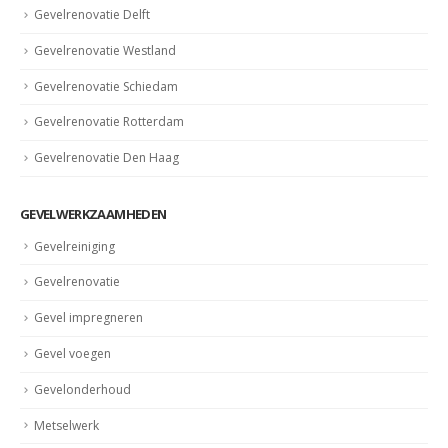
Gevelrenovatie Delft
Gevelrenovatie Westland
Gevelrenovatie Schiedam
Gevelrenovatie Rotterdam
Gevelrenovatie Den Haag
GEVELWERKZAAMHEDEN
Gevelreiniging
Gevelrenovatie
Gevel impregneren
Gevel voegen
Gevelonderhoud
Metselwerk