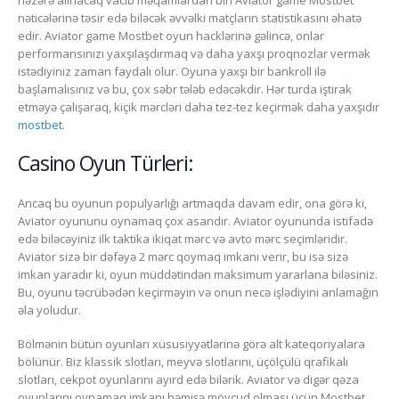
nəticələrinə təsir edə biləcək əvvəlki matçların statistikasını əhatə
edir. Aviator game Mostbet oyun hacklərinə gəlincə, onlar
performansınızı yaxşılaşdırmaq və daha yaxşı proqnozlar vermək
istədiyiniz zaman faydalı olur. Oyuna yaxşı bir bankroll ilə
başlamalısınız və bu, çox səbr tələb edəcəkdir. Hər turda iştirak
etməyə çalışaraq, kiçik mərcləri daha tez-tez keçirmək daha yaxşıdır
mostbet
.
Casino Oyun Türleri:
Ancaq bu oyunun populyarlığı artmaqda davam edir, ona görə ki,
Aviator oyununu oynamaq çox asandır. Aviator oyununda istifadə
edə biləcəyiniz ilk taktika ikiqat mərc və avto mərc seçimləridir.
Aviator sizə bir dəfəyə 2 mərc qoymaq imkanı verir, bu isə sizə
imkan yaradır ki, oyun müddətindən maksimum yararlana biləsiniz.
Bu, oyunu təcrübədən keçirməyin və onun necə işlədiyini anlamağın
əla yoludur.
Bölmənin bütün oyunları xüsusiyyətlərinə görə alt kateqoriyalara
bölünür. Biz klassik slotları, meyvə slotlarını, üçölçülü qrafikalı
slotları, cekpot oyunlarını ayırd edə bilərik. Aviator və digər qəza
oyunlarını oynamaq imkanı həmişə mövcud olması üçün Mostbet