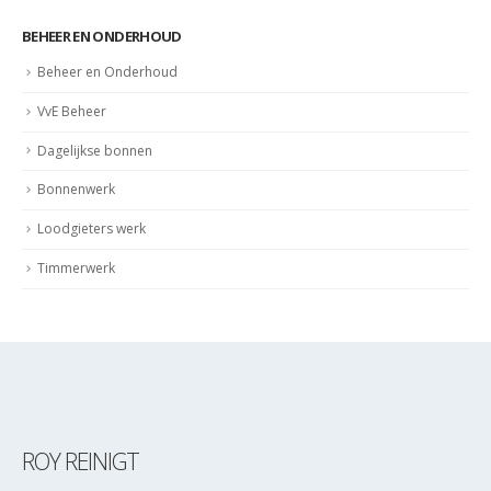
BEHEER EN ONDERHOUD
Beheer en Onderhoud
VvE Beheer
Dagelijkse bonnen
Bonnenwerk
Loodgieters werk
Timmerwerk
ROY REINIGT