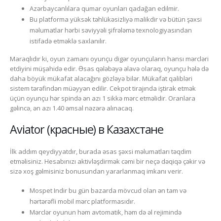
Azərbaycanlılara qumar oyunları qadağan edilmir.
Bu platforma yüksək təhlükəsizliyə malikdir və bütün şəxsi
məlumatlar hərbi səviyyəli şifrələmə texnologiyasından
istifadə etməklə saxlanılır.
Maraqlıdır ki, oyun zamanı oyunçu digər oyunçuların hansı mərcləri
etdiyini müşahidə edir. Əsas qələbəyə əlavə olaraq, oyunçu hələ də
daha böyük mükafat alacağını gözləyə bilər. Mükafat qalibləri
sistem tərəfindən müəyyən edilir. Cekpot tirajında ​​iştirak etmək
üçün oyunçu hər spində ən azı 1 sikkə mərc etməlidir. Oranlara
gəlincə, ən azı 1.40 əmsal nəzərə alınacaq.
Aviator (красные) в Казахстане
İlk addım qeydiyyatdır, burada əsas şəxsi məlumatları təqdim
etməlisiniz. Hesabınızı aktivləşdirmək cəmi bir neçə dəqiqə çəkir və
sizə xoş gəlmisiniz bonusundan yararlanmaq imkanı verir.
Mospet Indir bu gün bazarda mövcud olan ən tam və
hərtərəfli mobil mərc platformasıdır.
Mərclər oyunun həm avtomatik, həm də əl rejimində