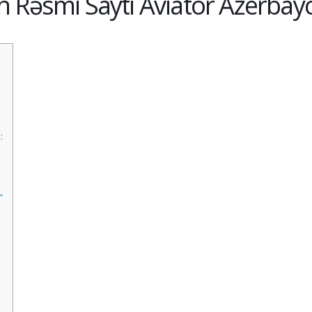
n Rəsmi Sayti Aviator Azerbay
:
s
”