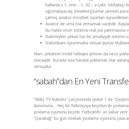
hallarda x 1, one – 1, 43 – ə çatır. İstifadəç
sığortalayacaq. [newline]Qumar janrının pərəs
çatmış aviator mostbet oyunları öyrəndikdən
Aviator’ de uma risk etməmək vacibdir. Başl
Bu halda onun sistemə real pul yatırmasına 
Bukmeyker şirkəti hər bir əməliyyat sistemi üz
Statistikanı öyrənməklə virtual qumar klubları
Mərc şirkətinin mobil tətbiqini iphone-da necə yükl
olacaqdır. Burada sizə harada yükləmək olar axtarış
olmuşdur.
“sabah”dan En Yeni Transfe
“Matç TV Kuboku” çərçivəsində iyulun 1-də “Qazpro
durumuna… Heç bir futbolçuya keçirilən iki yoxlam
yoxlama oyununu keçirib. Futbolinfo. az xəbər verir
“Qarabağ” bu gün növbəti yoxlama oyununa çıxacaq.