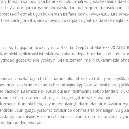
q. Müştəri sadəcə qısa bir anket doldurmalı və şəxsi hesabına daxil o
dır. Aviator qumar game pərəstişkarları bu proqram məhsulunun istifad
xidmət təklif etmək üçün kukilərdən istifadə edirik. IVMS-4200 Lite iVMS
-time canlı görüntü, video qeyd və uzaqdan oynatma daxil olmaqla əsas
ərsiniz. Siz həqiqətən ucuz qiymətə Bakıda DeepCool Matrexx 70 ADD-R
omplektləşdirilməsi istehlakçıya xəbərdarlıq edilmədən istehsalçı tərəf
 saytındakı göstəricilərlə yoxlayın! Sifariş zamanı malın dükanımızda olm
android cihazlar üçün tətbiqi harada əldə etmək və tətbiqi necə yüklə
xtarırsınızsa lazım olacaq 1xBet tətbiqini AppStore-a daxil olaraq yü
vacibdir. Lazımsız risk bütün pulların itirilməsinə səbəb landa bilər.
aq və öz mükafatını rahat şəkildə geri götürmək kifayətdir.
tformadır. Bununla belə, saytın populyarlığı durmadan artır. Aviator oy
 android üçün güzgü yükləmə tətbiqində donmaların olmadığını vurğulay
də göstərilmişdir. Hər hansı bir sualınız varsa, qumar portalının ziyarət
umatları təqdim edəcək.