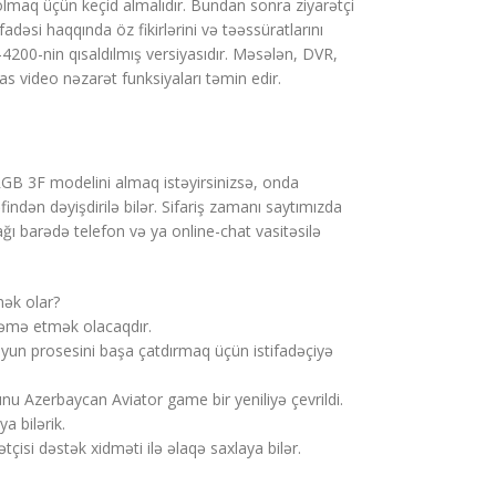
lmaq üçün keçid almalıdır. Bundan sonra ziyarətçi
əsi haqqında öz fikirlərini və təəssüratlarını
-4200-nin qısaldılmış versiyasıdır. Məsələn, DVR,
 video nəzarət funksiyaları təmin edir.
GB 3F modelini almaq istəyirsinizsə, onda
indən dəyişdirilə bilər. Sifariş zamanı saytımızda
ağı barədə telefon və ya online-chat vasitəsilə
mək olar?
kləmə etmək olacaqdır.
 Oyun prosesini başa çatdırmaq üçün istifadəçiyə
unu Azerbaycan Aviator game bir yeniliyə çevrildi.
a bilərik.
çisi dəstək xidməti ilə əlaqə saxlaya bilər.