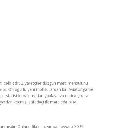
qəti cəlb edir. Ziyarətçilər düzgün mərc məhsulunu
bilər. Ən uğurlu yeni məhsullardan biri Aviator game
xt statistik məlumatları yoxlaya və nəticə çıxara
yatdan keçmiş istifadəçi ilk mərc edə bilər.
nmışdır. Onların fikrincə, virtual təyyarə 80 %