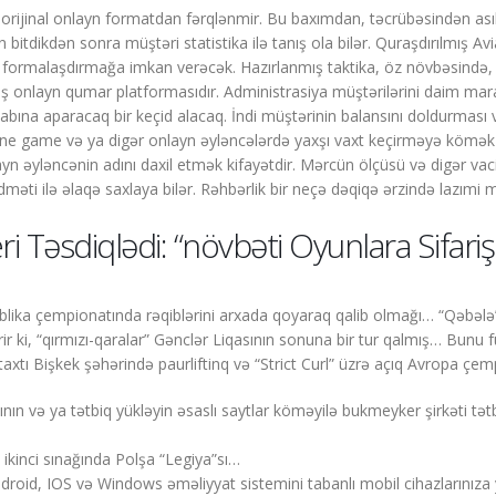
ı orijinal onlayn formatdan fərqlənmir. Bu baxımdan, təcrübəsindən asılı
bitdikdən sonra müştəri statistika ilə tanış ola bilər. Quraşdırılmış Av
 formalaşdırmağa imkan verəcək. Hazırlanmış taktika, öz növbəsində
layn qumar platformasıdır. Administrasiya müştərilərini daim maraqlı 
abına aparacaq bir keçid alacaq. İndi müştərinin balansını doldurması v
ine game və ya digər onlayn əyləncələrdə yaxşı vaxt keçirməyə kömək
ayn əyləncənin adını daxil etmək kifayətdir. Mərcün ölçüsü və digər vac
idməti ilə əlaqə saxlaya bilər. Rəhbərlik bir neçə dəqiqə ərzində lazım
 Təsdiqlədi: “növbəti Oyunlara Sifariş
ublika çempionatında rəqiblərini arxada qoyaraq qalib olmağı… “Qəbəl
r ki, “qırmızı-qaralar” Gənclər Liqasının sonuna bir tur qalmış… Bunu 
xtı Bişkek şəhərində paurliftinq və “Strict Curl” üzrə açıq Avropa çempi
nın və ya tətbiq yükləyin əsaslı saytlar köməyilə bukmeyker şirkəti tət
i ikinci sınağında Polşa “Legiya”sı…
droid, IOS və Windows əməliyyat sistemini tabanlı mobil cihazlarınıza