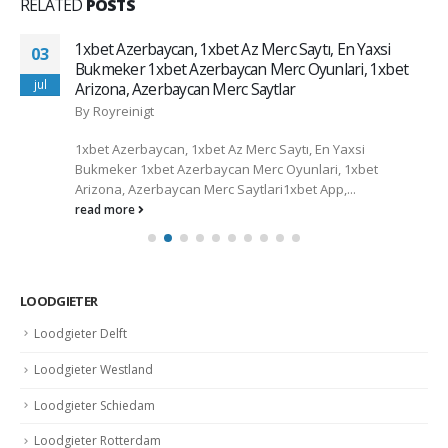
RELATED
POSTS
1xbet Azerbaycan, 1xbet Az Merc Saytı, En Yaxsi
03
Bukmeker 1xbet Azerbaycan Merc Oyunlari, 1xbet
jul
Arizona, Azerbaycan Merc Saytlar
By
Royreinigt
1xbet Azerbaycan, 1xbet Az Merc Saytı, En Yaxsi
Bukmeker 1xbet Azerbaycan Merc Oyunlari, 1xbet
Arizona, Azerbaycan Merc Saytlari1xbet App,...
read more
LOODGIETER
Loodgieter Delft
Loodgieter Westland
Loodgieter Schiedam
Loodgieter Rotterdam