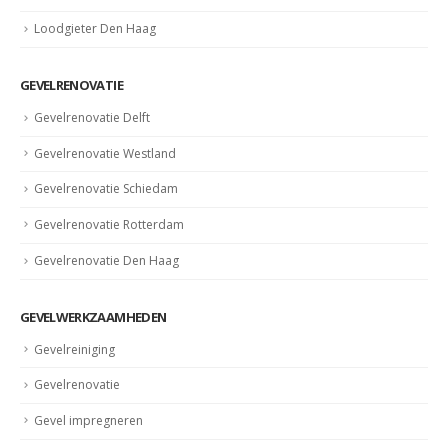
Loodgieter Den Haag
GEVELRENOVATIE
Gevelrenovatie Delft
Gevelrenovatie Westland
Gevelrenovatie Schiedam
Gevelrenovatie Rotterdam
Gevelrenovatie Den Haag
GEVELWERKZAAMHEDEN
Gevelreiniging
Gevelrenovatie
Gevel impregneren