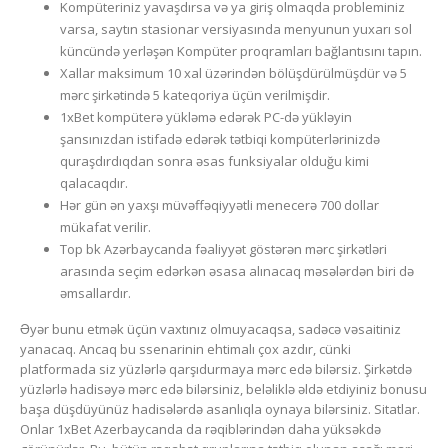
Kompüteriniz yavaşdırsa və ya giriş olmaqda probleminiz
varsa, saytın stasionar versiyasında menyunun yuxarı sol
küncündə yerləşən Kompüter proqramları bağlantısını tapın.
Xallar maksimum 10 xal üzərindən bölüşdürülmüşdür və 5
mərc şirkətində 5 kateqoriya üçün verilmişdir.
1xBet kompüterə yükləmə edərək PC-də yükləyin
şansınızdan istifadə edərək tətbiqi kompüterlərinizdə
quraşdırdıqdan sonra əsas funksiyalar olduğu kimi
qalacaqdır.
Hər gün ən yaxşı müvəffəqiyyətli menecerə 700 dollar
mükafat verilir.
Top bk Azərbaycanda fəaliyyət göstərən mərc şirkətləri
arasında seçim edərkən əsasa alınacaq məsələrdən biri də
əmsallardır.
Əyər bunu etmək üçün vaxtınız olmuyacaqsa, sadəcə vəsaitiniz
yanacaq. Ancaq bu ssenarinin ehtimalı çox azdır, cünki
platformada siz yüzlərlə qarşıdurmaya mərc edə bilərsiz. Şirkətdə
yüzlərlə hadisəyə mərc edə bilərsiniz, beləliklə əldə etdiyiniz bonusu
başa düşdüyünüz hadisələrdə asanlıqla oynaya bilərsiniz. Sitatlar.
Onlar 1xBet Azerbaycanda da rəqiblərindən daha yüksəkdə