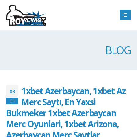
BLOG
1xbet Azerbaycan, 1xbet Az
03
Merc Saytı, En Yaxsi
jul
Bukmeker 1xbet Azerbaycan
Merc Oyunlari, 1xbet Arizona,
Azerbaycan Merc Saytlar