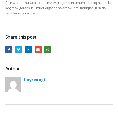
four USD bonusu alacaqsınız. Mərc şirkətini ümümi olaraq nəzərdən
keçirsək görərik ki, 1xBet digər sahələrdəki kimi tətbiqlər üzrə də
rəqiblərində irəlidədir.
Share this post
Author
Royreinigt