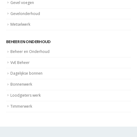
Gevel voegen
Gevelonderhoud
Metselwerk
BEHEER EN ONDERHOUD
Beheer en Onderhoud
VvE Beheer
Dagelijkse bonnen
Bonnenwerk
Loodgieters werk
Timmerwerk