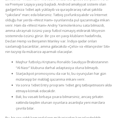
və Premyer Liqaya yaxşı başladı. Android əməliyyat sistemi olan
gadget’inizə 1xBet apk yükləyib və quraşdıraraq rahat şəkildə
“çəkiclərə” mərc edə bilərsiniz. Tətbiq çoxfunksiyalıdır və İnternet
olduğu hər yerdə «West Ham» oyunlarında pul qazanmağa imkan
verir. Həm də «West Ham» Andriy Yarmolenkonu sata bilməzdi,
amma ukraynalı özünü yaxşı futbol nümayiş etdirərək Moyesin
sistemində özünü görür. Bir çox en yaxşı klubların hədəfində,
Declan Hemp və Benjamin Manley var. İndiyə qədər onları
saxlamağı bacarıblar, amma gələcəkdə «Çelsi» və «Mançester Siti»
nin təzyiqi ilə mübarizə aparmalı olacaqlar.
Məşhur futbolçu Kriştianu Ronaldo Səudiyyə Ərəbistanının
“Al-Nasr” klubuna dərhal adaptasiya oluna bilməyib.
StarJackpot promosyonu da var ki, bu oyunçuları hər gün
mütərəqqi bir məbləğ qazanma imkanı verir.
Və sonra 1xBet Entry proqramı 1xBet giriş tətbiqetməsini əldə
etməyə kömək edəcəkdir.
Bəli, bu vəsaiti birbaşa çıxara bilmərsiniz, ancaq şirkətin
xəttində təqdim olunan oyunlara asanlıqla yeni mərclərə
çevrilə bilər.
Bu, bir çox ciddi komandaların mübarizədən kənarlaşdırıldığı