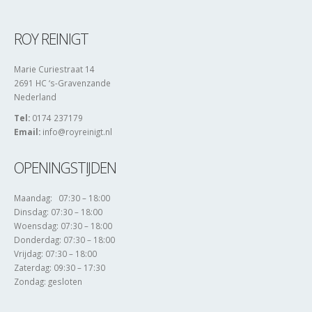
ROY REINIGT
Marie Curiestraat 14
2691 HC ‘s-Gravenzande
Nederland
Tel:
0174 237179
Email:
info@royreinigt.nl
OPENINGSTIJDEN
Maandag: 07:30 – 18:00
Dinsdag: 07:30 – 18:00
Woensdag: 07:30 – 18:00
Donderdag: 07:30 – 18:00
Vrijdag: 07:30 – 18:00
Zaterdag: 09:30 – 17:30
Zondag: gesloten