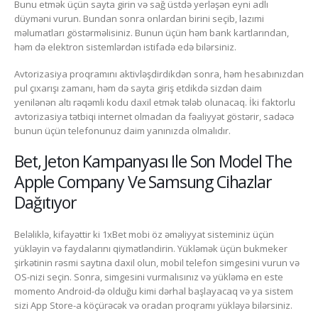
Bunu etmək üçün sayta girin və sağ üstdə yerləşən eyni adlı
düyməni vurun. Bundan sonra onlardan birini seçib, lazımi
məlumatları göstərməlisiniz. Bunun üçün həm bank kartlarından,
həm də elektron sistemlərdən istifadə edə bilərsiniz.
Avtorizasiya proqramını aktivləşdirdikdən sonra, həm hesabınızdan
pul çıxarışı zamanı, həm də sayta giriş etdikdə sizdən daim
yenilənən altı rəqəmli kodu daxil etmək tələb olunacaq. İki faktorlu
avtorizasiya tətbiqi internet olmadan da fəaliyyət göstərir, sadəcə
bunun üçün telefonunuz daim yanınızda olmalıdır.
Bet, Jeton Kampanyası Ile Son Model The
Apple Company Ve Samsung Cihazlar
Dağıtıyor
Beləliklə, kifayəttir ki 1xBet mobi öz əməliyyat sisteminiz üçün
yükləyin və faydalarını qiymətləndirin. Yükləmək üçün bukmeker
şirkətinin rəsmi saytına daxil olun, mobil telefon simgesini vurun və
OS-nizi seçin. Sonra, simgesini vurmalısınız və yükləmə en este
momento Android-də olduğu kimi dərhal başlayacaq və ya sistem
sizi App Store-a köçürəcək və oradan proqramı yükləyə bilərsiniz.