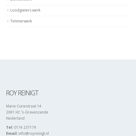
Loodgieters werk
Timmerwerk
ROY REINIGT
Marie Curiestraat 14
2691 HC ‘s-Gravenzande
Nederland
Tel:
0174 237179
Email:
info@royreinigt.nl