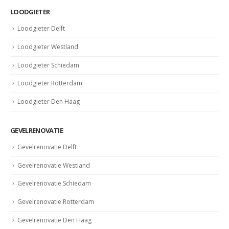
LOODGIETER
Loodgieter Delft
Loodgieter Westland
Loodgieter Schiedam
Loodgieter Rotterdam
Loodgieter Den Haag
GEVELRENOVATIE
Gevelrenovatie Delft
Gevelrenovatie Westland
Gevelrenovatie Schiedam
Gevelrenovatie Rotterdam
Gevelrenovatie Den Haag