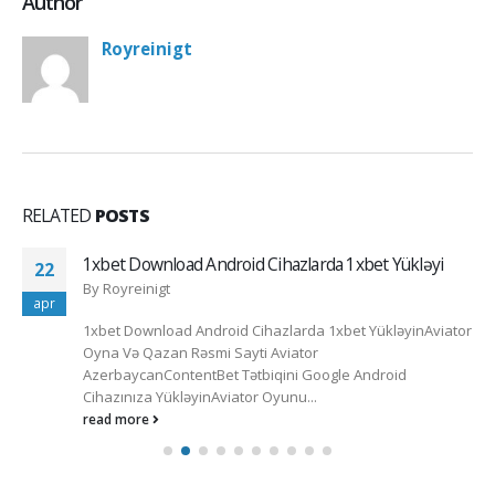
Author
Royreinigt
RELATED
POSTS
1xbet Download Android Cihazlarda 1xbet Yükləyi
22
By
Royreinigt
apr
1xbet Download Android Cihazlarda 1xbet YükləyinAviator
Oyna Və Qazan Rəsmi Sayti Aviator
AzerbaycanContentBet Tətbiqini Google Android
Cihazınıza YükləyinAviator Oyunu...
read more