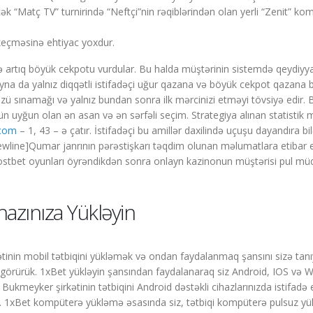
 “Matç TV” turnirində “Neftçi”nin rəqiblərindən olan yerli “Zenit” koman
keçməsinə ehtiyac yoxdur.
və artıq böyük cekpotu vurdular. Bu halda müştərinin sistemdə qeydiyy
na da yalnız diqqətli istifadəçi uğur qazana və böyük cekpot qazana b
ınamağı və yalnız bundan sonra ilk mərcinizi etməyi tövsiyə edir. Belə
ün uyğun olan ən asan və ən sərfəli seçim. Strategiya alınan statistik 
.com
– 1, 43 – ə çatır. İstifadəçi bu amillər daxilində uçuşu dayandıra 
ewline]Qumar janrının pərəstişkarı təqdim olunan məlumatlara etibar et
 mostbet oyunları öyrəndikdən sonra onlayn kazinonun müştərisi pul 
hazınıza Yükləyin
kətinin mobil tətbiqini yükləmək və ondan faydalanmaq şansını sizə tanı
görürük. 1xBet yükləyin şansından faydalanaraq siz Android, IOS və W
Bukmeyker şirkətinin tətbiqini Android dəstəkli cihazlarınızda istifadə 
iz. 1xBet kompüterə yükləmə əsasında siz, tətbiqi kompüterə pulsuz yü