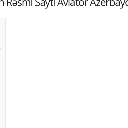
n Rəsmi Sayti Aviator Azerbay
”