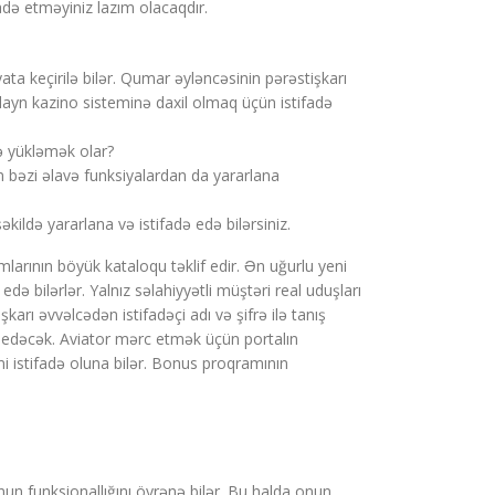
adə etməyiniz lazım olacaqdır.
yata keçirilə bilər. Qumar əyləncəsinin pərəstişkarı
nlayn kazino sisteminə daxil olmaq üçün istifadə
ə yükləmək olar?
in bəzi əlavə funksiyalardan da yararlana
ildə yararlana və istifadə edə bilərsiniz.
arının böyük kataloqu təklif edir. Ən uğurlu yeni
 bilərlər. Yalnız səlahiyyətli müştəri real uduşları
karı əvvəlcədən istifadəçi adı və şifrə ilə tanış
ə edəcək. Aviator mərc etmək üçün portalın
 istifadə oluna bilər. Bonus proqramının
n funksionallığını öyrənə bilər. Bu halda onun