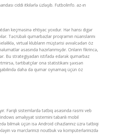
dası ciddi itkilərlə üzləşib. Futbolinfo. az-ın
atdan keçməsinə ehtiyac yoxdur. Hər hansı digər
ilər. Təcrübəli qumarbazlar proqramın nüanslarını
liklə, virtual klubların müştərisi əvvəlcədən öz
məlumatlar əsasında hazırlanmışdır. Onların fikrincə,
bilər. Bu strategiyadan istifadə edərək qumarbaz
mirsə, tərtibatçılar ona statistikanı şəxsən
müqabilində daha da qumar oynamaq üçün öz
yır. Fərqli sistemlərdə tətbiq əsasında rəsmi veb
indows əməliyyat sistemini tabanlı mobil
edə bilmək üçün isə Android cihazlarınız üzrə tətbiqi
kləyin və mərclərinizi noutbuk və kompüterlərinizdə