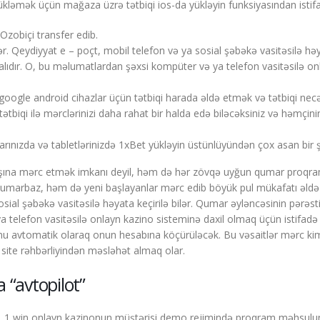
yükləmək üçün mağaza üzrə tətbiqi ios-da yükləyin funksiyasından istif
 Ozobiçi transfer edib.
ilər. Qeydiyyat e – poçt, mobil telefon və ya sosial şəbəkə vasitəsilə hə
lmalıdır. O, bu məlumatlardan şəxsi kompüter və ya telefon vasitəsilə o
google android cihazlar üçün tətbiqi harada əldə etmək və tətbiqi nec
tbiqi ilə mərclərinizi daha rahat bir halda edə biləcəksiniz və həmçin
rınızda və tabletlərinizdə 1xBet yükləyin üstünlüyündən çox asan bir şək
rışına mərc etmək imkanı deyil, həm də hər zövqə uyğun qumar proqraml
umarbaz, həm də yeni başlayanlar mərc edib böyük pul mükafatı əldə edə
sial şəbəkə vasitəsilə həyata keçirilə bilər. Qumar əyləncəsinin pərəstiş
a telefon vasitəsilə onlayn kazino sisteminə daxil olmaq üçün istifad
u avtomatik olaraq onun hesabına köçürüləcək. Bu vəsaitlər mərc kimi
 site rəhbərliyindən məsləhət almaq olar.
“avtopilot”
, 1 win onlayn kazinonun müştərisi demo rejimində proqram məhsulunu