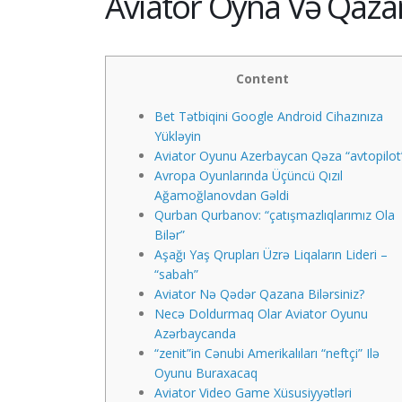
Aviator Oyna Və Qaza
Content
Bet Tətbiqini Google Android Cihazınıza
Yükləyin
Aviator Oyunu Azerbaycan Qəza “avtopilot
Avropa Oyunlarında Üçüncü Qızıl
Ağamoğlanovdan Gəldi
Qurban Qurbanov: “çatışmazlıqlarımız Ola
Bilər”
Aşağı Yaş Qrupları Üzrə Liqaların Lideri –
“sabah”
Aviator Nə Qədər Qazana Bilərsiniz?
Necə Doldurmaq Olar Aviator Oyunu
Azərbaycanda
“zenit”in Cənubi Amerikalıları “neftçi” Ilə
Oyunu Buraxacaq
Aviator Video Game Xüsusiyyətləri