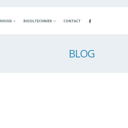
ERHOUD
RIOOLTECHNIEK
CONTACT
BLOG