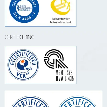
CERTIFICERING