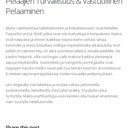
Pelaajien Turvallisuus & Vastuullinen
Pelaaminen
Muita vaihtoehtoja tallettamiseen ja kotiuttamiseen ovat Neteller,
PaysafeCard ja Skrill, jotka ovat niin kutsuttuja e-lompakoita. Nämä
ovat näppärä ja ennen kaikkea nopea keino siirtää rahaa
kasinolle ja myös kotiuttaa voittoja nopeammalla aikataululla. Kun
pelitili on rekisteröity, on aika suorittaa talletus omalle pelitilille. Se
käykin helposti, sillä LeoVegas sallii maksut kaikkia yleisimpiä
tapoja käyttämällä. Suunnittelu ja navigointi LeoVegasilla ovat
loppujen lopuksi melko neutraali osa tämän kasinon arvostelussa.
Ei mitään tajunnanräjäyttävää, muttei toisaalta pettymyskään.
Leo Vegasilla voit tallettaa ja nostaa rahaa yleismmillä
luottokorteilla, Netellerillä, PaySafeCardilla, Trustlyllä sekä
Sofortilla. Maksuvaihtoehtoja voisi kenties olla hiukan enemmän
näin suurelle nettikasinolle.
Share this post