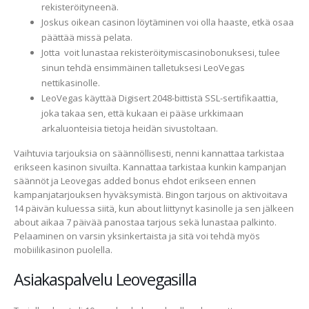
rekisteröityneenä.
Joskus oikean casinon löytäminen voi olla haaste, etkä osaa
päättää missä pelata.
Jotta voit lunastaa rekisteröitymiscasinobonuksesi, tulee
sinun tehdä ensimmäinen talletuksesi LeoVegas
nettikasinolle.
LeoVegas käyttää Digisert 2048-bittistä SSL-sertifikaattia,
joka takaa sen, että kukaan ei pääse urkkimaan
arkaluonteisia tietoja heidän sivustoltaan.
Vaihtuvia tarjouksia on säännöllisesti, nenni kannattaa tarkistaa
erikseen kasinon sivuilta. Kannattaa tarkistaa kunkin kampanjan
säännöt ja Leovegas added bonus ehdot erikseen ennen
kampanjatarjouksen hyväksymistä. Bingon tarjous on aktivoitava
14 päivän kuluessa siitä, kun about liittynyt kasinolle ja sen jälkeen
about aikaa 7 päivää panostaa tarjous sekä lunastaa palkinto.
Pelaaminen on varsin yksinkertaista ja sitä voi tehdä myös
mobiilikasinon puolella.
Asiakaspalvelu Leovegasilla