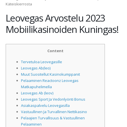
Käteiskierrosta
Leovegas Arvostelu 2023
Mobiilikasinoiden Kuningas!
Content
Tervetuloa Leovegasille
Leovegas Ab(leo)
Muut Suositellut Kasinokumppanit
Pelaaminen Reactoonz Leovegas
Matkapuhelimella
Leovegas Ab (leov)
Leovegas Sport Ja Vedonlyönti Bonus
Asiakaspalvelu Leovegasilla
Vastuullinen Ja Turvallinen Nettikasino
Pelaajien Turvallisuus & Vastuullinen
Pelaaminen