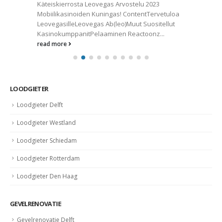
Käteiskierrosta Leovegas Arvostelu 2023
Mobiilikasinoiden Kuningas! ContentTervetuloa
LeovegasilleLeovegas Ab(leo)Muut Suositellut
KasinokumppanitPelaaminen Reactoonz...
read more
LOODGIETER
Loodgieter Delft
Loodgieter Westland
Loodgieter Schiedam
Loodgieter Rotterdam
Loodgieter Den Haag
GEVELRENOVATIE
Gevelrenovatie Delft