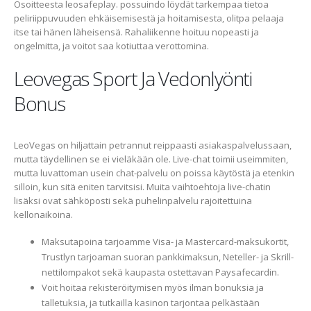
Osoitteesta leosafeplay. possuindo löydät tarkempaa tietoa
peliriippuvuuden ehkäisemisestä ja hoitamisesta, olitpa pelaaja
itse tai hänen läheisensä. Rahaliikenne hoituu nopeasti ja
ongelmitta, ja voitot saa kotiuttaa verottomina.
Leovegas Sport Ja Vedonlyönti
Bonus
LeoVegas on hiljattain petrannut reippaasti asiakaspalvelussaan,
mutta täydellinen se ei vieläkään ole. Live-chat toimii useimmiten,
mutta luvattoman usein chat-palvelu on poissa käytöstä ja etenkin
silloin, kun sitä eniten tarvitsisi. Muita vaihtoehtoja live-chatin
lisäksi ovat sähköposti sekä puhelinpalvelu rajoitettuina
kellonaikoina.
Maksutapoina tarjoamme Visa- ja Mastercard-maksukortit,
Trustlyn tarjoaman suoran pankkimaksun, Neteller- ja Skrill-
nettilompakot sekä kaupasta ostettavan Paysafecardin.
Voit hoitaa rekisteröitymisen myös ilman bonuksia ja
talletuksia, ja tutkailla kasinon tarjontaa pelkästään