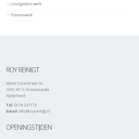
Loodgieters werk
Timmerwerk
ROY REINIGT
Marie Curiestraat 14
2691 HC ‘s-Gravenzande
Nederland
Tel:
0174 237179
Email:
info@royreinigt.nl
OPENINGSTIJDEN