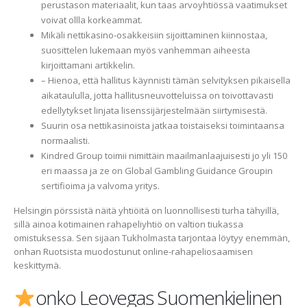
perustason materiaalit, kun taas arvoyhtiössä vaatimukset
voivat ollla korkeammat.
Mikäli nettikasino-osakkeisiin sijoittaminen kiinnostaa,
suosittelen lukemaan myös vanhemman aiheesta
kirjoittamani artikkelin.
– Hienoa, että hallitus käynnisti tämän selvityksen pikaisella
aikataululla, jotta hallitusneuvotteluissa on toivottavasti
edellytykset linjata lisenssijärjestelmään siirtymisestä.
Suurin osa nettikasinoista jatkaa toistaiseksi toimintaansa
normaalisti.
Kindred Group toimii nimittäin maailmanlaajuisesti jo yli 150
eri maassa ja ze on Global Gambling Guidance Groupin
sertifioima ja valvoma yritys.
Helsingin pörssistä näitä yhtiöitä on luonnollisesti turha tähyillä,
sillä ainoa kotimainen rahapeliyhtiö on valtion tiukassa
omistuksessa. Sen sijaan Tukholmasta tarjontaa löytyy enemmän,
onhan Ruotsista muodostunut online-rahapeliosaamisen
keskittymä.
onko Leovegas Suomenkielinen