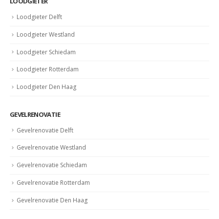
LOODGIETER
Loodgieter Delft
Loodgieter Westland
Loodgieter Schiedam
Loodgieter Rotterdam
Loodgieter Den Haag
GEVELRENOVATIE
Gevelrenovatie Delft
Gevelrenovatie Westland
Gevelrenovatie Schiedam
Gevelrenovatie Rotterdam
Gevelrenovatie Den Haag