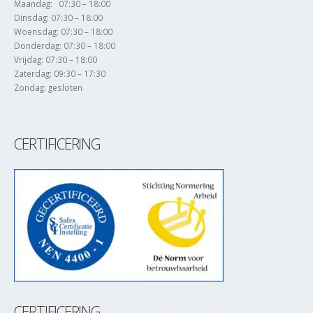
Maandag: 07:30 – 18:00
Dinsdag: 07:30 – 18:00
Woensdag: 07:30 – 18:00
Donderdag: 07:30 – 18:00
Vrijdag: 07:30 – 18:00
Zaterdag: 09:30 – 17:30
Zondag: gesloten
CERTIFICERING
CERTIFICERING