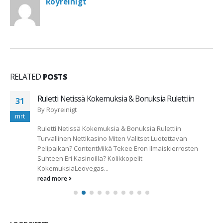
Royreinigt
RELATED
POSTS
Ruletti Netissä Kokemuksia & Bonuksia Rulettiin
31
By
Royreinigt
mrt
Ruletti Netissä Kokemuksia & Bonuksia Rulettiin
Turvallinen Nettikasino Miten Valitset Luotettavan
Pelipaikan? ContentMikä Tekee Eron Ilmaiskierrosten
Suhteen Eri Kasinoilla? Kolikkopelit
KokemuksiaLeovegas...
read more