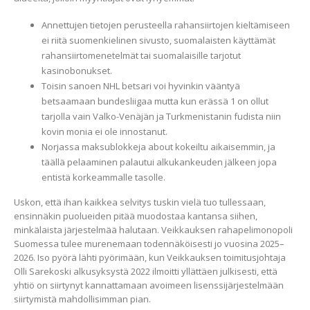
Annettujen tietojen perusteella rahansiirtojen kieltämiseen
ei riitä suomenkielinen sivusto, suomalaisten käyttämät
rahansiirtomenetelmät tai suomalaisille tarjotut
kasinobonukset.
Toisin sanoen NHL betsari voi hyvinkin vääntyä
betsaamaan bundesliigaa mutta kun erässä 1 on ollut
tarjolla vain Valko-Venäjän ja Turkmenistanin fudista niin
kovin monia ei ole innostanut.
Norjassa maksublokkeja about kokeiltu aikaisemmin, ja
täällä pelaaminen palautui alkukankeuden jälkeen jopa
entistä korkeammalle tasolle.
Uskon, että ihan kaikkea selvitys tuskin vielä tuo tullessaan,
ensinnäkin puolueiden pitää muodostaa kantansa siihen,
minkälaista järjestelmää halutaan. Veikkauksen rahapelimonopoli
Suomessa tulee murenemaan todennäköisesti jo vuosina 2025–
2026. Iso pyörä lähti pyörimään, kun Veikkauksen toimitusjohtaja
Olli Sarekoski alkusyksystä 2022 ilmoitti yllättäen julkisesti, että
yhtiö on siirtynyt kannattamaan avoimeen lisenssijärjestelmään
siirtymistä mahdollisimman pian.