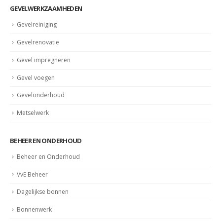
GEVELWERKZAAMHEDEN
Gevelreiniging
Gevelrenovatie
Gevel impregneren
Gevel voegen
Gevelonderhoud
Metselwerk
BEHEER EN ONDERHOUD
Beheer en Onderhoud
VvE Beheer
Dagelijkse bonnen
Bonnenwerk