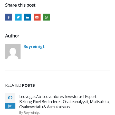
Share this post
Author
Royreinigt
RELATED
POSTS
Leovegas Ab: Leoventures Investerar I Esport
02
Betting Pixel Bet Inderes: Osakeanalyysit, Mallisalkku,
jun
Osakevertailu & Aamukatsaus
By
Royreinigt