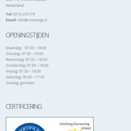
Nederland
Tel:
0174 237179
Email:
info@royreinigt.nl
OPENINGSTIJDEN
Maandag: 07:30 – 18:00
Dinsdag: 07:30 – 18:00
Woensdag: 07:30 – 18:00
Donderdag: 07:30 – 18:00
Vrijdag: 07:30 – 18:00
Zaterdag: 09:30 – 17:30
Zondag: gesloten
CERTIFICERING