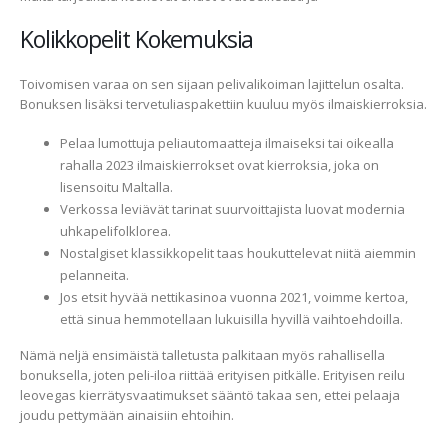
Kolikkopelit Kokemuksia
Toivomisen varaa on sen sijaan pelivalikoiman lajittelun osalta.
Bonuksen lisäksi tervetuliaspakettiin kuuluu myös ilmaiskierroksia.
Pelaa lumottuja peliautomaatteja ilmaiseksi tai oikealla
rahalla 2023 ilmaiskierrokset ovat kierroksia, joka on
lisensoitu Maltalla.
Verkossa leviävät tarinat suurvoittajista luovat modernia
uhkapelifolklorea.
Nostalgiset klassikkopelit taas houkuttelevat niitä aiemmin
pelanneita.
Jos etsit hyvää nettikasinoa vuonna 2021, voimme kertoa,
että sinua hemmotellaan lukuisilla hyvillä vaihtoehdoilla.
Nämä neljä ensimäistä talletusta palkitaan myös rahallisella
bonuksella, joten peli-iloa riittää erityisen pitkälle. Erityisen reilu
leovegas kierrätysvaatimukset sääntö takaa sen, ettei pelaaja
joudu pettymään ainaisiin ehtoihin.