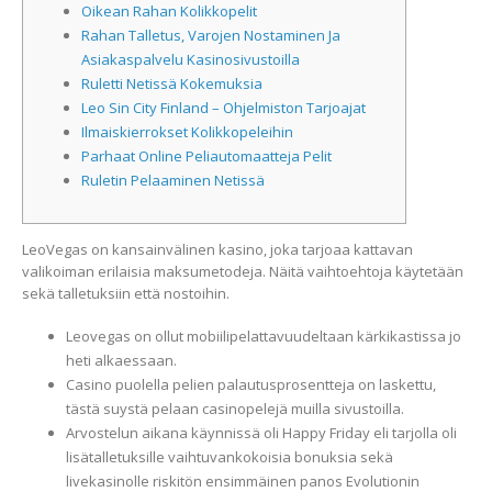
Oikean Rahan Kolikkopelit
Rahan Talletus, Varojen Nostaminen Ja
Asiakaspalvelu Kasinosivustoilla
Ruletti Netissä Kokemuksia
Leo Sin City Finland – Ohjelmiston Tarjoajat
Ilmaiskierrokset Kolikkopeleihin
Parhaat Online Peliautomaatteja Pelit
Ruletin Pelaaminen Netissä
LeoVegas on kansainvälinen kasino, joka tarjoaa kattavan
valikoiman erilaisia maksumetodeja. Näitä vaihtoehtoja käytetään
sekä talletuksiin että nostoihin.
Leovegas on ollut mobiilipelattavuudeltaan kärkikastissa jo
heti alkaessaan.
Casino puolella pelien palautusprosentteja on laskettu,
tästä suystä pelaan casinopelejä muilla sivustoilla.
Arvostelun aikana käynnissä oli Happy Friday eli tarjolla oli
lisätalletuksille vaihtuvankokoisia bonuksia sekä
livekasinolle riskitön ensimmäinen panos Evolutionin