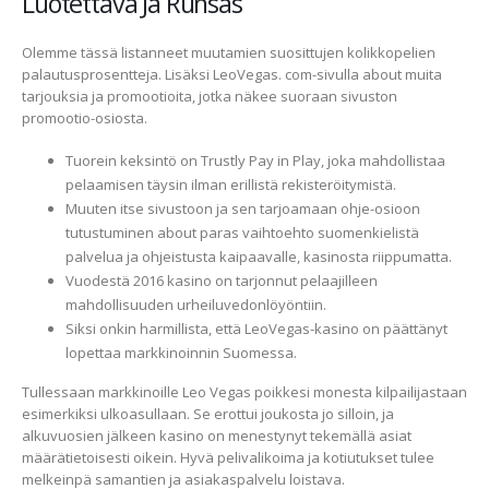
Luotettava Ja Runsas
Olemme tässä listanneet muutamien suosittujen kolikkopelien
palautusprosentteja. Lisäksi LeoVegas. com-sivulla about muita
tarjouksia ja promootioita, jotka näkee suoraan sivuston
promootio-osiosta.
Tuorein keksintö on Trustly Pay in Play, joka mahdollistaa
pelaamisen täysin ilman erillistä rekisteröitymistä.
Muuten itse sivustoon ja sen tarjoamaan ohje-osioon
tutustuminen about paras vaihtoehto suomenkielistä
palvelua ja ohjeistusta kaipaavalle, kasinosta riippumatta.
Vuodestä 2016 kasino on tarjonnut pelaajilleen
mahdollisuuden urheiluvedonlöyöntiin.
Siksi onkin harmillista, että LeoVegas-kasino on päättänyt
lopettaa markkinoinnin Suomessa.
Tullessaan markkinoille Leo Vegas poikkesi monesta kilpailijastaan
esimerkiksi ulkoasullaan. Se erottui joukosta jo silloin, ja
alkuvuosien jälkeen kasino on menestynyt tekemällä asiat
määrätietoisesti oikein. Hyvä pelivalikoima ja kotiutukset tulee
melkeinpä samantien ja asiakaspalvelu loistava.