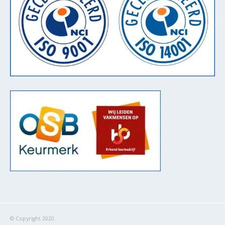
© Copyright 2020.