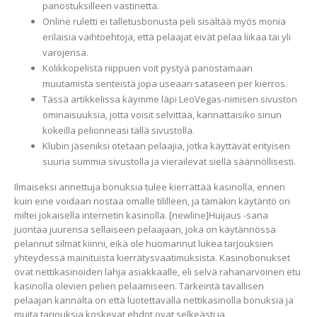
panostuksilleen vastinetta.
Online ruletti ei talletusbonusta peli sisältää myös monia
erilaisia vaihtoehtoja, että pelaajat eivät pelaa liikaa tai yli
varojensa.
Kolikkopelistä riippuen voit pystyä panostamaan
muutamista senteistä jopa useaan sataseen per kierros.
Tässä artikkelissa käymme läpi LeoVegas-nimisen sivuston
ominaisuuksia, jotta voisit selvittää, kannattaisiko sinun
kokeilla pelionneasi tällä sivustolla.
Klubin jäseniksi otetaan pelaajia, jotka käyttävät erityisen
suuria summia sivustolla ja vierailevat siellä säännöllisesti.
Ilmaiseksi annettuja bonuksia tulee kierrättää kasinolla, ennen
kuin eine voidaan nostaa omalle tililleen, ja tämäkin käytäntö on
miltei jokaisella internetin kasinolla. [newline]Huijaus -sana
juontaa juurensa sellaiseen pelaajaan, joka on käytännössä
pelannut silmät kiinni, eikä ole huomannut lukea tarjouksien
yhteydessä mainituista kierrätysvaatimuksista. Kasinobonukset
ovat nettikasinoiden lahja asiakkaalle, eli selvä rahanarvoinen etu
kasinolla olevien pelien pelaamiseen. Tärkeintä tavallisen
pelaajan kannalta on että luotettavalla nettikasinolla bonuksia ja
muita tarjouksia koskevat ehdot ovat selkeästi ja