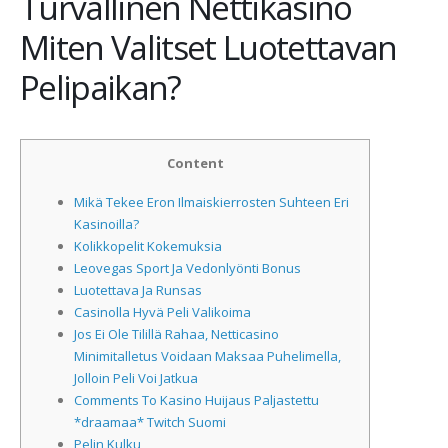
Turvallinen Nettikasino
Miten Valitset Luotettavan
Pelipaikan?
Content
Mikä Tekee Eron Ilmaiskierrosten Suhteen Eri
Kasinoilla?
Kolikkopelit Kokemuksia
Leovegas Sport Ja Vedonlyönti Bonus
Luotettava Ja Runsas
Casinolla Hyvä Peli Valikoima
Jos Ei Ole Tilillä Rahaa, Netticasino
Minimitalletus Voidaan Maksaa Puhelimella,
Jolloin Peli Voi Jatkua
Comments To Kasino Huijaus Paljastettu
*draamaa* Twitch Suomi
Pelin Kulku