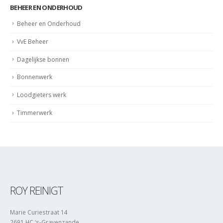
BEHEER EN ONDERHOUD
Beheer en Onderhoud
VvE Beheer
Dagelijkse bonnen
Bonnenwerk
Loodgieters werk
Timmerwerk
ROY REINIGT
Marie Curiestraat 14
2691 HC ‘s-Gravenzande