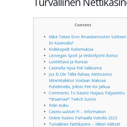
Turvallinen Nettikasin
Content
Mikä Tekee Eron Ilmaiskierrosten Suhteen
Eri Kasinoilla?
Kolikkopelit Kokemuksia
Leovegas Sport Ja Vedonlyönti Bonus
Luotettava Ja Runsas
Casinolla Hyvä Peli Valikoima
Jos Ei Ole Tilillä Rahaa, Netticasino
Minimitalletus Voidaan Maksaa
Puhelimella, Jolloin Peli Voi Jatkua
Comments To Kasino Huijaus Paljastettu
*draamaa* Twitch Suomi
Pelin Kulku
Casino-uutiset Fi – Information
Online Kasino Parhaalla Voitolla 2023
Turvallinen Nettikasino – Miten Valitset