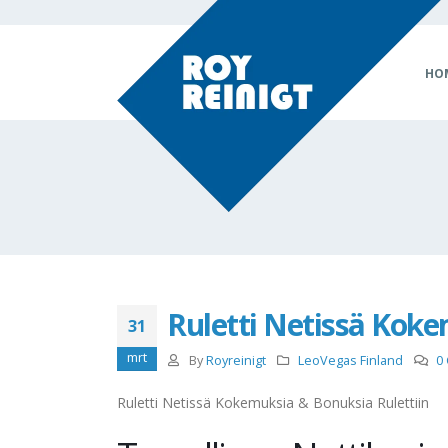
HO
Ruletti Netissä Koke
31
mrt
By
Royreinigt
LeoVegas Finland
0
Ruletti Netissä Kokemuksia & Bonuksia Rulettiin