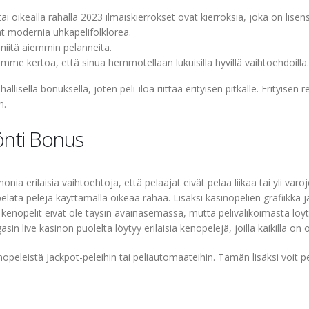
i oikealla rahalla 2023 ilmaiskierrokset ovat kierroksia, joka on lisens
vat modernia uhkapelifolklorea.
 niitä aiemmin pelanneita.
mme kertoa, että sinua hemmotellaan lukuisilla hyvillä vaihtoehdoilla.
lisella bonuksella, joten peli-iloa riittää erityisen pitkälle. Erityise
n.
önti Bonus
monia erilaisia vaihtoehtoja, että pelaajat eivät pelaa liikaa tai yli va
oi pelata pelejä käyttämällä oikeaa rahaa. Lisäksi kasinopelien grafiikka
a kenopelit eivät ole täysin avainasemassa, mutta pelivalikoimasta lö
sin live kasinon puolelta löytyy erilaisia kenopelejä, joilla kaikilla o
inopeleistä Jackpot-peleihin tai peliautomaateihin. Tämän lisäksi voit p