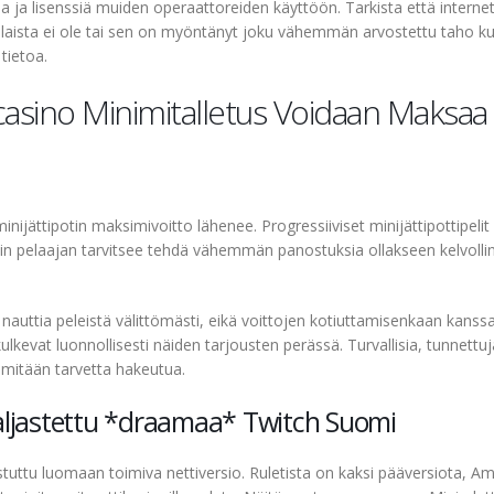
aa ja lisenssiä muiden operaattoreiden käyttöön. Tarkista että internet 
ellaista ei ole tai sen on myöntänyt joku vähemmän arvostettu taho kuten 
tietoa.
ticasino Minimitalletus Voidaan Maksaa P
inijättipotin maksimivoitto lähenee. Progressiiviset minijättipottipelit 
lloin pelaajan tarvitsee tehdä vähemmän panostuksia ollakseen kelvol
nauttia peleistä välittömästi, eikä voittojen kotiuttamisenkaan kanssa
C
lkevat luonnollisesti näiden tarjousten perässä. Turvallisia, tunnettuj
 mitään tarvetta hakeutua.
ljastettu *draamaa* Twitch Suomi
stuttu luomaan toimiva nettiversio. Ruletista on kaksi pääversiota, Ame