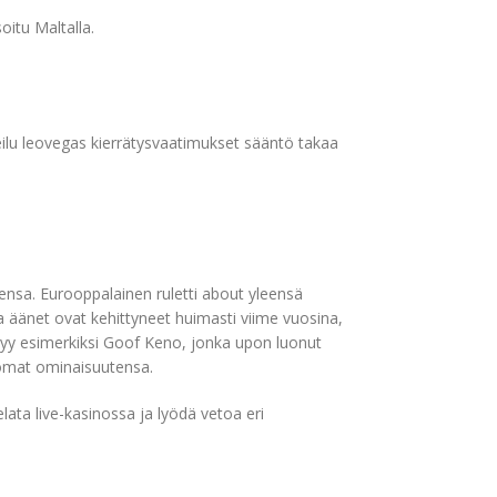
oitu Maltalla.
n reilu leovegas kierrätysvaatimukset sääntö takaa
rojensa. Eurooppalainen ruletti about yleensä
 ja äänet ovat kehittyneet huimasti viime vuosina,
ytyy esimerkiksi Goof Keno, jonka upon luonut
n omat ominaisuutensa.
elata live-kasinossa ja lyödä vetoa eri