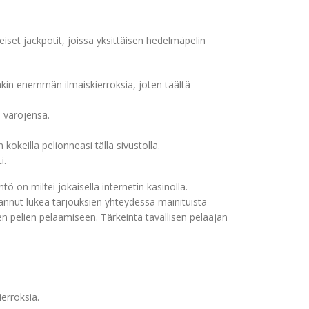
iset jackpotit, joissa yksittäisen hedelmäpelin
in enemmän ilmaiskierroksia, joten täältä
i varojensa.
okeilla pelionneasi tällä sivustolla.
i.
ö on miltei jokaisella internetin kasinolla.
annut lukea tarjouksien yhteydessä mainituista
en pelien pelaamiseen. Tärkeintä tavallisen pelaajan
erroksia.