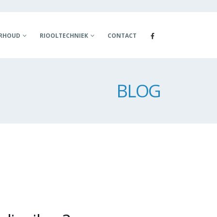
ERHOUD
RIOOLTECHNIEK
CONTACT
BLOG