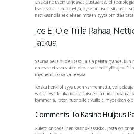
Lisäksi ne usein tarjoavat alustaansa, eli teknologi
lisenssiä ei tahdo löytyä, kyse on usein siitä että s
nettikasinolla ei olekaan mitään syytä pimittää tätä 
Jos Ei Ole Tilillä Rahaa, Net
Jatkua
Seuraa peliä huolellisesti ja ala pelata grande, kun m
on maksettava voitto oltaessa lähellä ylärajaa. Si
myöhemmässä vaiheessa.
Koska henkilöllisyys upon varmennettu, voi pelaaja 
ROY REINIGT
vaihtelevat kuukaudesta toiseen ja uudet pelaajat ku
kymmeniä, joten huonoille sivuille ei myöskään ole
Marie Curiestraat 14
2691 HC ‘s-Gravenzande
Comments To Kasino Huijaus Pa
Nederland
Tel:
0174 237179
Ruletti on todellinen kasinoklassikko, josta on onni
Email:
info@royreinigt.nl