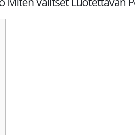
o Miten Valitset Luotettavan P