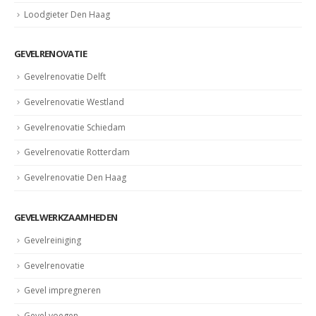
Loodgieter Den Haag
GEVELRENOVATIE
Gevelrenovatie Delft
Gevelrenovatie Westland
Gevelrenovatie Schiedam
Gevelrenovatie Rotterdam
Gevelrenovatie Den Haag
GEVELWERKZAAMHEDEN
Gevelreiniging
Gevelrenovatie
Gevel impregneren
Gevel voegen