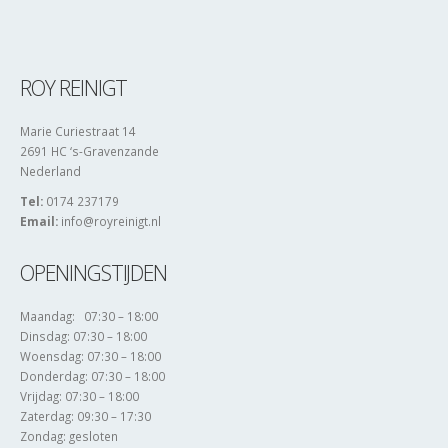
ROY REINIGT
Marie Curiestraat 14
2691 HC ‘s-Gravenzande
Nederland
Tel:
0174 237179
Email:
info@royreinigt.nl
OPENINGSTIJDEN
Maandag: 07:30 – 18:00
Dinsdag: 07:30 – 18:00
Woensdag: 07:30 – 18:00
Donderdag: 07:30 – 18:00
Vrijdag: 07:30 – 18:00
Zaterdag: 09:30 – 17:30
Zondag: gesloten