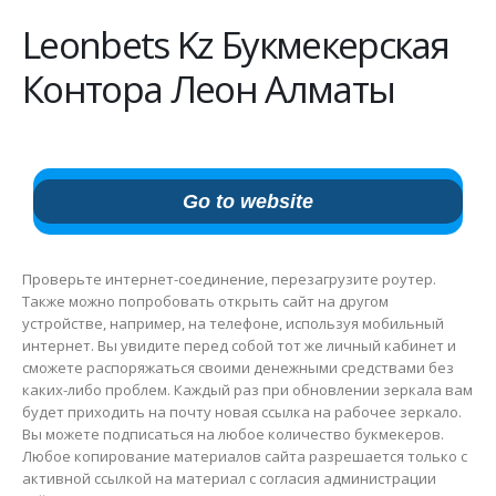
Leonbets Kz Букмекерская
Контора Леон Алматы
Go to website
Проверьте интернет-соединение, перезагрузите роутер.
Также можно попробовать открыть сайт на другом
устройстве, например, на телефоне, используя мобильный
интернет. Вы увидите перед собой тот же личный кабинет и
сможете распоряжаться своими денежными средствами без
каких-либо проблем. Каждый раз при обновлении зеркала вам
будет приходить на почту новая ссылка на рабочее зеркало.
Вы можете подписаться на любое количество букмекеров.
Любое копирование материалов сайта разрешается только с
активной ссылкой на материал с согласия администрации