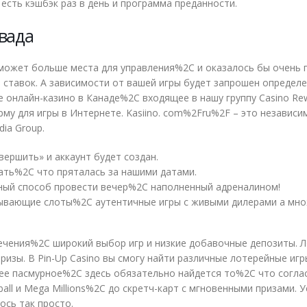
сть кэшбэк раз в день и программа преданности.
вада
ожет больше места для управления%2C и оказалось бы очень 
 ставок. А зависимости от вашей игры будет запрошен опреде
е онлайн-казино в Канаде%2C входящее в нашу группу Casino R
у для игры в Интернете. Kasiino. com%2Fru%2F – это независи
ia Group.
ершить» и аккаунт будет создан.
ать%2C что пряталась за нашими датами.
еальный способ провести вечер%2C наполненный адреналином!
C
тывающие слоты%2C аутентичные игры с живыми дилерами а мно
лечения%2C широкий выбор игр и низкие добавочные депозиты. 
ризы. В Pin-Up Casino вы смогу найти различные лотерейные иг
ее пасмурное%2C здесь обязательно найдется то%2C что согла
l и Mega Millions%2C до скретч-карт с мгновенными призами. У
ось так просто.