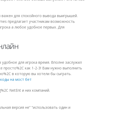
й важен для спокойного вывода выигрышей.
mes предлагает участникам возможность
грока а любое удобное первых. Для
нлайн
 удобное для игрока время. Вполне заслужил
же просто%2C как 1-2-3! Вам нужно выполнить
но%2C в которую вы хотели бы сыграть.
коды на мост бет
%2C NetEnt и них компаний.
ьная версия не” “использовать один и