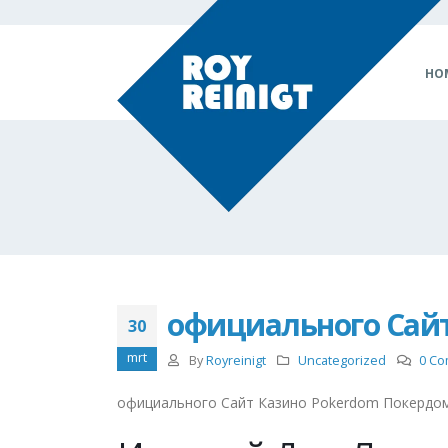
HO
официального Сайт
30
mrt
By
Royreinigt
Uncategorized
0 C
официального Сайт Казино Pokerdom Покердо