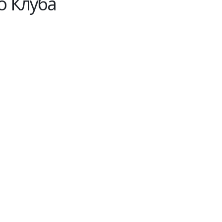
о Клуба