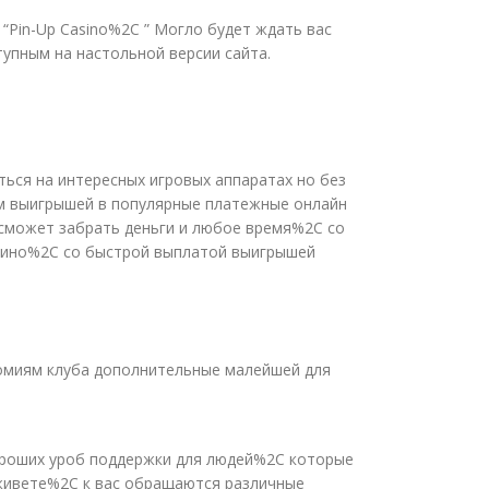
“Pin-Up Casino%2C ” Могло будет ждать вас
упным на настольной версии сайта.
ься на интересных игровых аппаратах но без
ом выигрышей в популярные платежные онлайн
н сможет забрать деньги и любое время%2C со
азино%2C со быстрой выплатой выигрышей
омиям клуба дополнительные малейшей для
хороших уроб поддержки для людей%2C которые
 живете%2C к вас обращаются различные