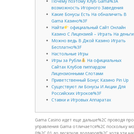
Почему поэтому Клуб Gama%3A
возможность Игорного Заведения
Какие Бонусы Есть На обналичить В
Gama Казино%3F
Найти
официальный Сайт Онлайн
Казино С Лицензией – Играть На деньги
Можно ведь В Джой Казино Играть
Бесплатно%3F
Настольные Игры
Игры за Рубли
На официальных
Сайтах Клубов пиппардом
Лицензионными Слотами
Приветственный Бонус Казино Pin Up
Существуют ли Бонусы И Акции Для
Российских Игроков%3F
Ставки и Игровых Аппаратах
Gama Casino идет еще дальше%2C проводя пров
управления Gama отличается%2C поскольку моб
0%2C 01 до десятков долларов%2C хотя эти на