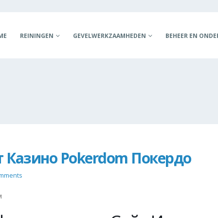
ME
REININGEN
GEVELWERKZAAMHEDEN
BEHEER EN OND
 Казино Pokerdom Покердо
omments
м