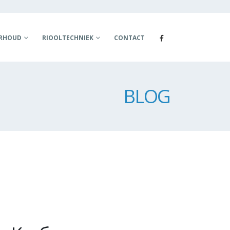
ERHOUD
RIOOLTECHNIEK
CONTACT
BLOG