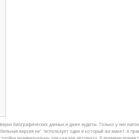
ерки биографических данных и даже аудиты. Только у них нап
ильная версия не” “использует один и который же макет. А пр
стройки индивидуальны для каждая автомата. В времени время