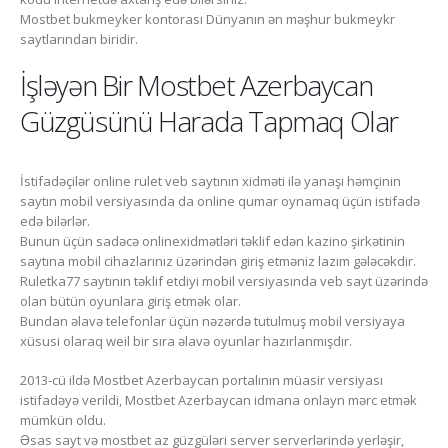
Mostbet bukmeyker kontorası Dünyanın ən məşhur bukmeykr
saytlarından biridir.
İşləyən Bir Mostbet Azerbaycan
Güzgüsünü Harada Tapmaq Olar
İstifadəçilər online rulet veb saytının xidməti ilə yanaşı həmçinin
saytın mobil versiyasında da online qumar oynamaq üçün istifadə
edə bilərlər.
Bunun üçün sadəcə onlinexidmətləri təklif edən kazino şirkətinin
saytına mobil cihazlarınız üzərindən giriş etməniz lazım gələcəkdir.
Ruletka77 saytının təklif etdiyi mobil versiyasında veb sayt üzərində
olan bütün oyunlara giriş etmək olar.
Bundan əlavə telefonlar üçün nəzərdə tutulmuş mobil versiyaya
xüsusi olaraq weil bir sıra əlavə oyunlar hazırlanmışdır.
2013-cü ildə Mostbet Azerbaycan portalının müasir versiyası
istifadəyə verildi, Mostbet Azerbaycan idmana onlayn mərc etmək
mümkün oldu.
Əsas sayt və mostbet az güzgüləri server serverlərində yerləşir,