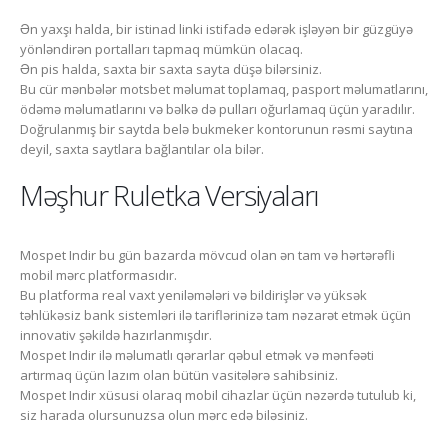
Ən yaxşı halda, bir istinad linki istifadə edərək işləyən bir güzgüyə
yönləndirən portalları tapmaq mümkün olacaq.
Ən pis halda, saxta bir saxta sayta düşə bilərsiniz.
Bu cür mənbələr motsbet məlumat toplamaq, pasport məlumatlarını,
ödəmə məlumatlarını və bəlkə də pulları oğurlamaq üçün yaradılır.
Doğrulanmış bir saytda belə bukmeker kontorunun rəsmi saytına
deyil, saxta saytlara bağlantılar ola bilər.
Məşhur Ruletka Versiyaları
Mospet Indir bu gün bazarda mövcud olan ən tam və hərtərəfli
mobil mərc platformasıdır.
Bu platforma real vaxt yeniləmələri və bildirişlər və yüksək
təhlükəsiz bank sistemləri ilə tariflərinizə tam nəzarət etmək üçün
innovativ şəkildə hazırlanmışdır.
Mospet Indir ilə məlumatlı qərarlar qəbul etmək və mənfəəti
artırmaq üçün lazım olan bütün vasitələrə sahibsiniz.
Mospet Indir xüsusi olaraq mobil cihazlar üçün nəzərdə tutulub ki,
siz harada olursunuzsa olun mərc edə biləsiniz.