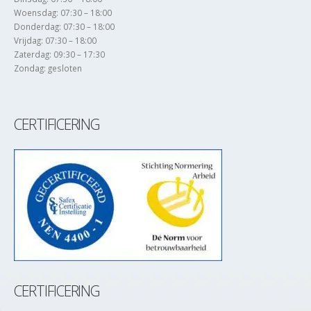
Woensdag: 07:30 – 18:00
Donderdag: 07:30 – 18:00
Vrijdag: 07:30 – 18:00
Zaterdag: 09:30 – 17:30
Zondag: gesloten
CERTIFICERING
CERTIFICERING