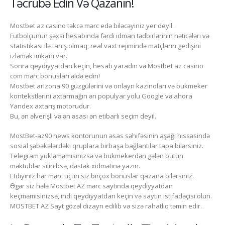
Təcrübə Edin Və Qazanın!
Mostbet az casino təkcə mərc edə biləcəyiniz yer deyil.
Futbolçunun şəxsi hesabında fərdi idman tədbirlərinin nəticələri və
statistikası ilə tanış olmaq, real vaxt rejimində matçların gedişini
izləmək imkanı var.
Sonra qeydiyyatdan keçin, hesab yaradın və Mostbet az casino
com mərc bonusları əldə edin!
Mostbet arizona 90 güzgülərini və onlayn kazinoları və bukmeker
kontekstlərini axtarmağın ən populyar yolu Google və ahora
Yandex axtarış motorudur.
Bu, ən əlverişli və ən əsası ən etibarlı seçim deyil.
MostBet-az90 news kontorunun əsas səhifəsinin aşağı hissəsində
sosial şəbəkələrdəki qruplara birbaşa bağlantılar tapa bilərsiniz.
Telegram yükləməmisinizsə və bukmekerdən gələn bütün
məktublar silinibsə, dəstək xidmətinə yazın.
Etdiyiniz hər mərc üçün siz birçox bonuslar qazana bilərsiniz.
Əgər siz hələ Mostbet AZ mərc saytında qeydiyyatdan
keçməmisinizsə, indi qeydiyyatdan keçin və saytın istifadəçisi olun.
MOSTBET AZ Sayt gözəl dizayn edilib və sizə rahatlıq təmin edir.