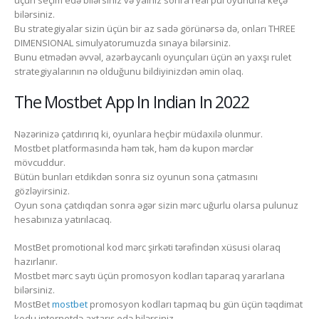
üçün seçim edə bilərsiniz və yalnız sonra real pul oyununa keçə
bilərsiniz.
Bu strategiyalar sizin üçün bir az sadə görünərsə də, onları THREE
DIMENSIONAL simulyatorumuzda sınaya bilərsiniz.
Bunu etmədən əvvəl, azərbaycanlı oyunçuları üçün ən yaxşı rulet
strategiyalarının nə olduğunu bildiyinizdən əmin olaq.
The Mostbet App In Indian In 2022
Nəzərinizə çatdırırıq ki, oyunlara heçbir müdaxilə olunmur.
Mostbet platformasında həm tək, həm də kupon mərclər
mövcuddur.
Bütün bunları etdikdən sonra siz oyunun sona çatmasını
gözləyirsiniz.
Oyun sona çatdıqdan sonra əgər sizin mərc uğurlu olarsa pulunuz
hesabınıza yatırılacaq.
MostBet promotional kod mərc şirkəti tərəfindən xüsusi olaraq
hazırlanır.
Mostbet mərc saytı üçün promosyon kodları taparaq yararlana
bilərsiniz.
MostBet
mostbet
promosyon kodları tapmaq bu gün üçün təqdimat
kodu internetdə axtarış edə bilərsiniz.