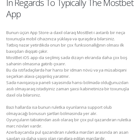
In Regards To Typically The Mostbet
App
Bunun üçün App Store-a daxil olaraq MostBet-i axtarıb bir neçə
toxunuşla mobil cihazınıza yükləyə və quraşdıra bilərsiniz.
Tətbiq nəzər yetirdikdə onun bir çox funksionallığının olması ilk
baxışdan diqqəti çəkir.
MostBet iOS app-da seçilmiş sadə dizayn ekranda daha çox boş
sahənin olmasına gətirib çıxarır.
Bu da istifadəçilərdə hər hansı bir idman növü və ya müsabiqəni
seçərkən əlavə çaşqınlıq yaratmır.
Sadə naviqasiya paneli sayəsində hansı bölmədə olduğunuzdan
asılı olmayaraq istədiyiniz zaman şəxsi kabinetinizə bir toxunuşla
daxil ola bilərsiniz.
Bəzi hallarda isə bunun ruletka oyunlarına support olub
olmayacağı bonusun şərtləri bölməsində yer alır.
Oyunçuların təbiətindən asılı olaraq bir çox pul qazandıran ruletka
mərc növləri vardır.
Azerbaycanda pul qazandiran ruletka mərcləri arasında ən asan
sayılan və daha yaxşı olan rənglərə edilən mərclərdir.