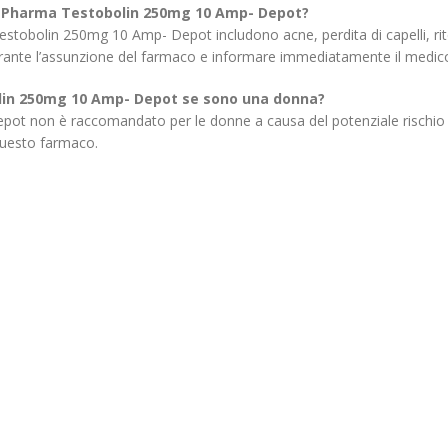
lpha Pharma Testobolin 250mg 10 Amp- Depot?
ma Testobolin 250mg 10 Amp- Depot includono acne, perdita di capelli, r
ante l’assunzione del farmaco e informare immediatamente il medico d
in 250mg 10 Amp- Depot se sono una donna?
 non è raccomandato per le donne a causa del potenziale rischio di v
questo farmaco.