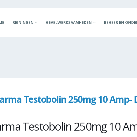
ME
REININGEN
GEVELWERKZAAMHEDEN
BEHEER EN OND
harma Testobolin 250mg 10 Amp- 
s
harma Testobolin 250mg 10 A