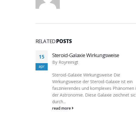
RELATED
POSTS
se
Affaire Sinner : « Beaucoup de joueurs
01
lont mal pris », réagit Ugo Humbert tou
aug
en épargnant lItalien
Die
By
Royreinigt
e ist ein
Affaire Sinner : « Beaucoup de joueurs lont
Phänomen in
mal pris », réagit Ugo Humbert tout en
eichnet sich
épargnant lItalien Les glucocorticoïdes et 
minéralocorticoïdes...
read more