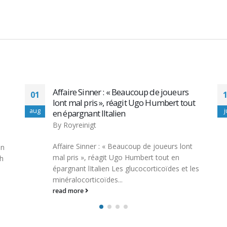
Understanding MK 2866: A
11
t
Comprehensive Guide to Dosierung
jul
j
By
Royreinigt
Understanding MK 2866: A Comprehensive
Guide to Dosierung MK 2866, also known as
Ostarine, is a selective androgen receptor
les
modulator...
read more