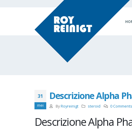
HO
Descrizione Alpha P
31
mei
By
Royreinigt
steroid
0 Comment
Descrizione Alpha P