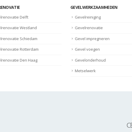
RENOVATIE
GEVELWERKZAAMHEDEN
lrenovatie Delft
Gevelreiniging
lrenovatie Westland
Gevelrenovatie
lrenovatie Schiedam
Gevel impregneren
lrenovatie Rotterdam
Gevel voegen
lrenovatie Den Haag
Gevelonderhoud
Metselwerk
C