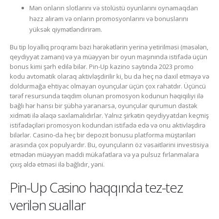
Mən onların slotlarını və stolüstü oyunlarını oynamaqdan
həzz alıram və onların promosyonlarını və bonuslarını
yüksək qiymətləndirirəm.
Bu tip loyallıq proqramı bəzi hərəkətlərin yerinə yetirilməsi (məsələn,
qeydiyyat zamanı) və ya müəyyən bir oyun maşınında istifadə üçün
bonus kimi şərh edilə bilər. Pin-Up kazino saytında 2023 promo
kodu avtomatik olaraq aktivləşdirilir ki, bu da heç nə daxil etməyə və
doldurmağa ehtiyac olmayan oyunçular üçün çox rahatdır. Üçüncü
tərəf resursunda təqdim olunan promosyon kodunun həqiqiliyi ilə
bağlı hər hansı bir şübhə yaranarsa, oyunçular qurumun dəstək
xidməti ilə əlaqə saxlamalıdırlar. Yalnız şirkətin qeydiyyatdan keçmiş
istifadəçiləri promosyon kodundan istifadə edə və onu aktivləşdirə
bilərlər. Casino-da heç bir depozit bonusu platforma müştəriləri
arasında çox populyardır. Bu, oyunçuların öz vəsaitlərini investisiya
etmədən müəyyən maddi mükafatlara və ya pulsuz fırlanmalara
çıxış əldə etməsi ilə bağlıdır, yəni.
Pin-Up Casino haqqında tez-tez
verilən suallar