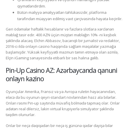
qiymətləndirdim.
Bütün maliyyə əməliyyatları təhlükəsizdir, platforma
tərəfindən müəyyən edilmiş vaxt çərçivəsində həyata keçirilir.
Geri ödəmələr həftəlik hesablanır və faizlərə slotlara xərclənən
məbləğ təsir edir. 400 AZN üçün müştəri məbləğin 10% -ni keşbek
şəklində alacaq. Elchin Abbasov, bacarıqlı bir jurnalist və redaktor,
2016-cı ildə onlayn casino haqqında sağlam məqalələr yazmağa
başlamışdır. Yüksək keyfiyyətli məzmun təmin etməyə olan əzmlə,
Elçin iGaming sənayesində etibarlı bir səs halına gəlib.
Pin-Up Casino AZ: Azərbaycanda qanuni
onlayn kazino
Oyunçular Amerika, Fransız və ya Avropa ruletin həyəcanından,
eləcə də bu oyunun qeyri-standart növlərindən həzz ala bilərlər.
Onları rəsmi Pin-up saytında müvafiq bölmədə tapmaq olar. Onlar
adətən real dilersiz, lakin virtual krupiyerlə simulyator şəklində
təqdim olunurlar.
Onlar bir neçə dəqiqədən bir neçə iş gününə qədər dəyişə bilər