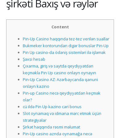
şirkəti Baxış və rəylər
Content
Pin-Up Casino haqqında tez-tez verilən suallar
Bukmeker kontorundan digər bonuslar Pin-Up
Pin Up casino-da ödəniş sistemləri ilə işləmək
Şəxsi hesab
Çıxarma, giriş və saytda qeydiyyatdan
keçməklə Pin Up casino onlayn oynayın
Pin-Up Casino AZ: Azərbaycanda qanuni
onlayn kazino
Pin-up Casino necə qeydiyyatdan keçmək
olar?
cü ildə Pin Up kazino cari bonus
Slot oynamaq və idmana mərc etmək üçün
strategiyalar
Şirkət haqqında rəsmi məlumat
Pin-Up casino aznda oynamağa necə