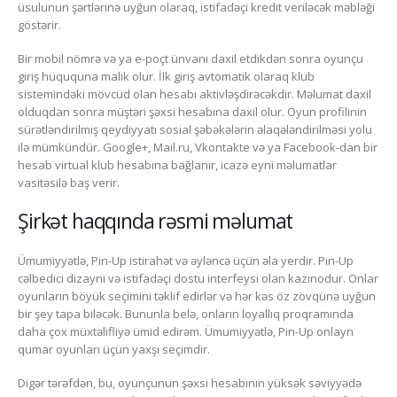
üsulunun şərtlərinə uyğun olaraq, istifadəçi kredit veriləcək məbləği
göstərir.
Bir mobil nömrə və ya e-poçt ünvanı daxil etdikdən sonra oyunçu
giriş hüququna malik olur. İlk giriş avtomatik olaraq klub
sistemindəki mövcud olan hesabı aktivləşdirəcəkdir. Məlumat daxil
olduqdan sonra müştəri şəxsi hesabına daxil olur. Oyun profilinin
sürətləndirilmiş qeydiyyatı sosial şəbəkələrin əlaqələndirilməsi yolu
ilə mümkündür. Google+, Mail.ru, Vkontakte və ya Facebook-dan bir
hesab virtual klub hesabına bağlanır, icazə eyni məlumatlar
vasitəsilə baş verir.
Şirkət haqqında rəsmi məlumat
Ümumiyyətlə, Pin-Up istirahət və əyləncə üçün əla yerdir. Pin-Up
cəlbedici dizaynı və istifadəçi dostu interfeysi olan kazinodur. Onlar
oyunların böyük seçimini təklif edirlər və hər kəs öz zövqünə uyğun
bir şey tapa biləcək. Bununla belə, onların loyallıq proqramında
daha çox müxtəlifliyə ümid edirəm. Ümumiyyətlə, Pin-Up onlayn
qumar oyunları üçün yaxşı seçimdir.
Digər tərəfdən, bu, oyunçunun şəxsi hesabının yüksək səviyyədə