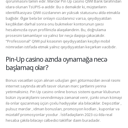
qorunmasını təmin edir. Mərclər Pin Up casino QIWI Bank tərəfindən
idarə olunan TsUPIS-ə aiddir. Bu o deməkdir ki, müştərilərin
identifikasiyası QIWI cüzdanının ən yüksək statusunu əldə etməklə
bağlıdır. Əgər belə bir onlayn cüzdanınız varsa, qeydiyyatdan
keçdikdən dərhal sonra onu bukmeker kontorunun şəxsi
hesabınızda oyun profilinizlə əlaqələndirin. Bu, doğrulama
prosesini tamamlayır və yalnız bir neçə dəqiqə çəkəcəkdir.
“Professional” QIWI pul kisəsinin qeydiyyatdan keçdiyi mobil
nömrədən istifadə etmək yalnız qeydiyyatdan keçərkən vacibdir.
Pin-Up casino aznda oynamağa necə
başlamaq olar?
Bonus vəsaitləri üçün alınan uduşları geri götürməzdən əvvəl rəsmi
internet saytında ətraflı təsvir olunan mərc şərtlərini yerinə
yetirməlisiniz. Pin Up casino online bonus sistemi qumar klubunun
bütün ziyarətçilərini sevindirməyə zəmanət verir, çünki onun köməyi
ilə onlar qazanmaq üçün çoxlu hədiyyələr ala biləcəklər. Depozitlər ,
pulsuz mərclər , idman bonusları, promosyon kodları , kuponlar və
müxtəlif promosyonlar yoxdur . İstifadəçilərin 2023-cü ildə real
hesaba çəkilə biləcəyi cəlbedici təkliflər daim buradadır.