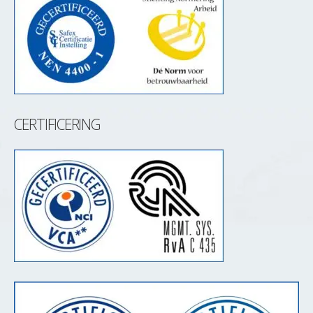
CERTIFICERING