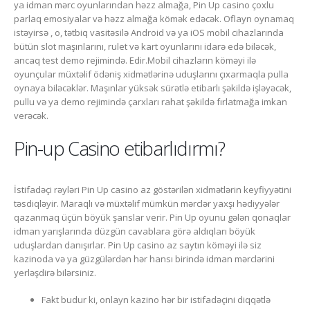
ya idman mərc oyunlarından həzz almağa, Pin Up casino çoxlu
parlaq emosiyalar və həzz almağa kömək edəcək. Oflayn oynamaq
istəyirsə , o, tətbiq vasitəsilə Android və ya iOS mobil cihazlarında
bütün slot maşınlarını, rulet və kart oyunlarını idarə edə biləcək,
ancaq test demo rejimində. Edir.Mobil cihazların köməyi ilə
oyunçular müxtəlif ödəniş xidmətlərinə uduşlarını çıxarmaqla pulla
oynaya biləcəklər. Maşınlar yüksək sürətlə etibarlı şəkildə işləyəcək,
pullu və ya demo rejimində çarxları rahat şəkildə fırlatmağa imkan
verəcək.
Pin-up Casino etibarlıdırmı?
İstifadəçi rəyləri Pin Up casino az göstərilən xidmətlərin keyfiyyətini
təsdiqləyir. Maraqlı və müxtəlif mümkün mərclər yaxşı hədiyyələr
qazanmaq üçün böyük şanslar verir. Pin Up oyunu gələn qonaqlar
idman yarışlarında düzgün cavablara görə aldıqları böyük
uduşlardan danışırlar. Pin Up casino az saytın köməyi ilə siz
kazinoda və ya güzgülərdən hər hansı birində idman mərclərini
yerləşdirə bilərsiniz.
Fakt budur ki, onlayn kazino hər bir istifadəçini diqqətlə