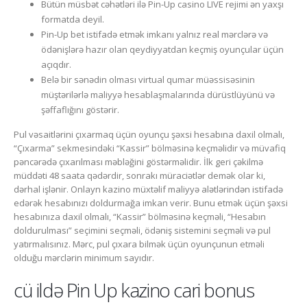
Bütün müsbət cəhətləri ilə Pin-Up casino LIVE rejimi ən yaxşı
formatda deyil.
Pin-Up bet istifadə etmək imkanı yalnız real mərclərə və
ödənişlərə hazır olan qeydiyyatdan keçmiş oyunçular üçün
açıqdır.
Belə bir sənədin olması virtual qumar müəssisəsinin
müştərilərlə maliyyə hesablaşmalarında dürüstlüyünü və
şəffaflığını göstərir.
Pul vəsaitlərini çıxarmaq üçün oyunçu şəxsi hesabına daxil olmalı,
“Çıxarma” sekmesindəki “Kassir” bölməsinə keçməlidir və müvafiq
pəncərədə çıxarılması məbləğini göstərməlidir. İlk geri çəkilmə
müddəti 48 saata qədərdir, sonrakı müraciətlər demək olar ki,
dərhal işlənir. Onlayn kazino müxtəlif maliyyə alətlərindən istifadə
edərək hesabınızı doldurmağa imkan verir. Bunu etmək üçün şəxsi
hesabınıza daxil olmalı, “Kassir” bölməsinə keçməli, “Hesabın
doldurulması” seçimini seçməli, ödəniş sistemini seçməli və pul
yatırmalısınız. Mərc, pul çıxara bilmək üçün oyunçunun etməli
olduğu mərclərin minimum sayıdır.
cü ildə Pin Up kazino cari bonus