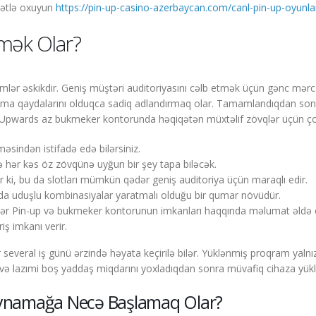
qqətlə oxuyun
https://pin-up-casino-azerbaycan.com/canl-pin-up-oyunla
mək Olar?
eçimlər əskikdir. Geniş müştəri auditoriyasını cəlb etmək üçün gənc mər
nama qaydalarını olduqca sadiq adlandırmaq olar. Tamamlandıqdan sonra
Pin Upwards az bukmeker kontorunda həqiqətən müxtəlif zövqlər üçün ço
sindən istifadə edə bilərsiniz.
və hər kəs öz zövqünə uyğun bir şey tapa biləcək.
r ki, bu da slotları mümkün qədər geniş auditoriya üçün maraqlı edir.
sında uduşlu kombinasiyalar yaratmalı olduğu bir qumar növüdür.
tlər Pin-up və bukmeker kontorunun imkanları haqqında məlumat əldə ed
iş imkanı verir.
several iş günü ərzində həyata keçirilə bilər. Yüklənmiş proqram yalnı
və lazımi boş yaddaş miqdarını yoxladıqdan sonra müvafiq cihaza yükl
Oynamağa Necə Başlamaq Olar?