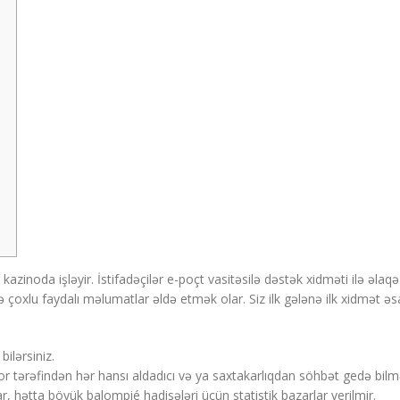
zinoda işləyir. İstifadəçilər e-poçt vasitəsilə dəstək xidməti ilə əlaq
ilə çoxlu faydalı məlumatlar əldə etmək olar. Siz ilk gələnə ilk xidmət 
ilərsiniz.
tor tərəfindən hər hansı aldadıcı və ya saxtakarlıqdan söhbət gedə bilm
, hətta böyük balompié hadisələri üçün statistik bazarlar verilmir.