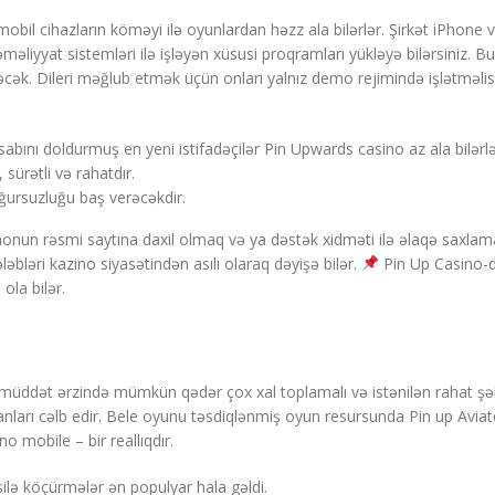
l cihazların köməyi ilə oyunlardan həzz ala bilərlər. Şirkət iPhone v
əliyyat sistemləri ilə işləyən xüsusi proqramları yükləyə bilərsiniz. Bu,
ək. Dileri məğlub etmək üçün onları yalnız demo rejimində işlətməlisini
nı doldurmuş en yeni istifadəçilər Pin Upwards casino az ala bilərlə
sürətli və rahatdır.
ğursuzluğu baş verəcəkdir.
onun rəsmi saytına daxil olmaq və ya dəstək xidməti ilə əlaqə saxlam
ləbləri kazino siyasətindən asılı olaraq dəyişə bilər.
Pin Up Casino-d
ola bilər.
C
müddət ərzində mümkün qədər çox xal toplamalı və istənilən rahat şə
rı cəlb edir. Bele oyunu təsdiqlənmiş oyun resursunda Pin up Aviator 
 mobile – bir reallıqdır.
əsilə köçürmələr ən populyar hala gəldi.