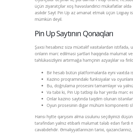
üçün ziyarətçilər xoş həvəsləndirici mükafatlar əldə
asılıdır Sayt Pin Up az əmanət etmək üçün Liqpay i
mümkün deyil.
Pin Up Saytının Qonaqları
Şəxsi hesabınız sizə müxtəlif vasitələrdən istifadə
onların mərc edilməsi şərtləri haqqında məlumat v
təhlükəsizliyini artırmağa həmçinin azyaşlılar və fır
Bir hesab bütün platformalarda eyni vaxtda ist
Kazino proqramındakı funksiyalar və oyunların
Bu, doğrulama prosesini tamamlayır və yalnız
Və təbii ki, Pin Up tətbiqi ilə hər yerdə mərc 
Onlar kazino saytında təqdim olunan istənilən 
Oyun prosesinin digər mühüm komponenti slot
Hansı hytte qarşısını alma üsulunu seçdiyinizi düş
tərəfindən yalnız etibarlı məlumat tələb edən fərdi
cavabdehdir. Əməliyyatlarınızın tarixi, qazanclarınız