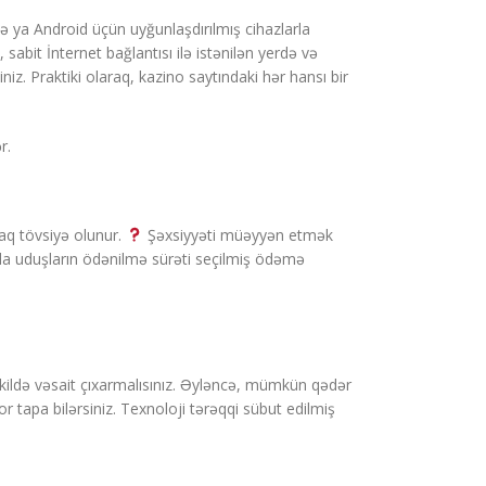
ə ya Android üçün uyğunlaşdırılmış cihazlarla
 sabit İnternet bağlantısı ilə istənilən yerdə və
z. Praktiki olaraq, kazino saytındaki hər hansı bir
r.
aq tövsiyə olunur.
Şəxsiyyəti müəyyən etmək
a uduşların ödənilmə sürəti seçilmiş ödəmə
ERTIFICERING
kildə vəsait çıxarmalısınız. Əyləncə, mümkün qədər
tapa bilərsiniz. Texnoloji tərəqqi sübut edilmiş