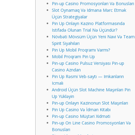
Pin-up Casino Promosyonları Və Bonusları
Slot Oynamaq Və Idmana Mərc Etmək
Üçün Strategiyalar
Pin Up Onlayn Kazino Platformasında
Istifadə Olunan Trial Nə Üçündür?
Növbəti Mövsüm Üçün Yeni Navi Və Team
Spirit Siyahıları
Pin Up Mobil Proqramı Varmı?
Mobil Proqram Pin Up
Pin-up Casino Pulsuz Versiyası Pin-up
Casino Azndan
Pin Up Rəsmi Veb-saytı — Imkanların
Icmalı
Android Üçün Slot Machine Maşınları Pin
Up Yükləyin
Pin-up Onlayn Kazinonun Slot Maşınları
Pin Up Casino Və İdman Kitabı
Pin-up Casino Müştəri Xidməti
Pin-up On Line Casino Promosyonları Və
Bonusları