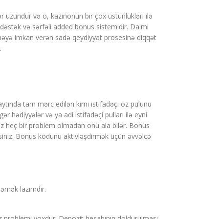
ər uzundur və o, kazinonun bir çox üstünlükləri ilə
 dəstək və sərfəli added bonus sistemidir. Daimi
tməyə imkan verən sadə qeydiyyat prosesinə diqqət
.
tında tam mərc edilən kimi istifadəçi öz pulunu
r hədiyyələr və ya adi istifadəçi pulları ilə eyni
az heç bir problem olmadan onu ala bilər. Bonus
lisiniz. Bonus kodunu aktivləşdirmək üçün əvvəlcə
ləmək lazımdır.
ir problemi yoxdur. Depozit hesabının doldurulması