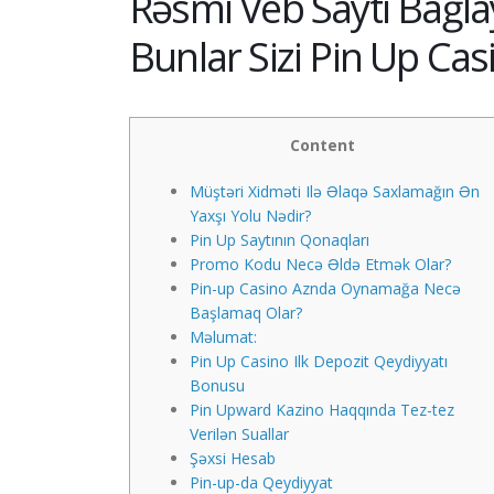
Rəsmi Veb Saytı Bağlay
Bunlar Sizi Pin Up Cas
Content
Müştəri Xidməti Ilə Əlaqə Saxlamağın Ən
Yaxşı Yolu Nədir?
Pin Up Saytının Qonaqları
Promo Kodu Necə Əldə Etmək Olar?
Pin-up Casino Aznda Oynamağa Necə
Başlamaq Olar?
Məlumat:
Pin Up Casino Ilk Depozit Qeydiyyatı
Bonusu
Pin Upward Kazino Haqqında Tez-tez
Verilən Suallar
Şəxsi Hesab
Pin-up-da Qeydiyyat