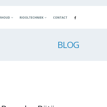
ERHOUD
RIOOLTECHNIEK
CONTACT
BLOG