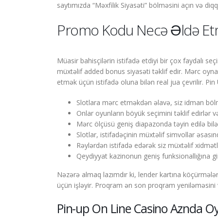
saytımızda “Məxfilik Siyasəti” bölməsini açın və di
Promo Kodu Necə Əldə Et
Müasir bahisçilərin istifadə etdiyi bir çox faydalı s
müxtəlif added bonus siyasəti təklif edir. Mərc oy
etmək üçün istifadə oluna bilən real jua çevrilir. 
Slotlara mərc etməkdən əlavə, siz idman bölmə
Onlar oyunların böyük seçimini təklif edirlər 
Mərc ölçüsü geniş diapazonda təyin edilə bilə
Slotlar, istifadəçinin müxtəlif simvollar əsa
Rəylərdən istifadə edərək siz müxtəlif xidmə
Qeydiyyat kazinonun geniş funksionallığına gir
Nəzərə almaq lazımdır ki, lender kartına köçürmələr 
üçün işləyir. Proqram ən son proqram yeniləməsini 
Pin-up On Line Casino Aznda 