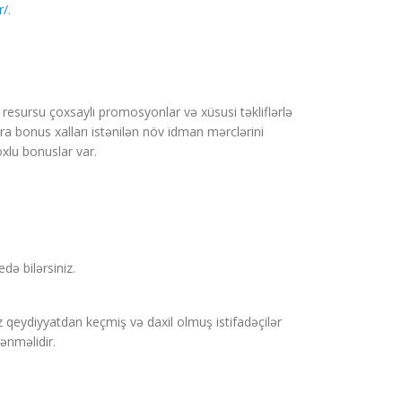
r/
.
c resursu çoxsaylı promosyonlar və xüsusi təkliflərlə
 bonus xalları istənilən növ idman mərclərini
xlu bonuslar var.
ə bilərsiniz.
z qeydiyyatdan keçmiş və daxil olmuş istifadəçilər
ənməlidir.