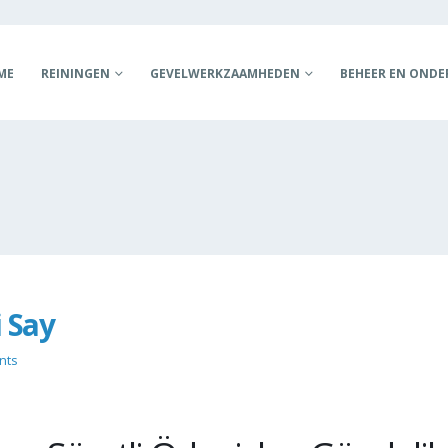
ME
REININGEN
GEVELWERKZAAMHEDEN
BEHEER EN OND
 Say
nts