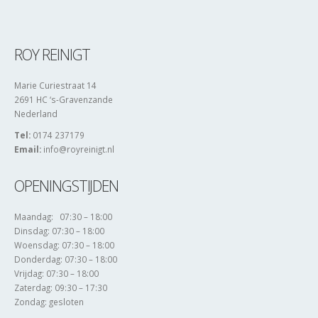
ROY REINIGT
Marie Curiestraat 14
2691 HC ‘s-Gravenzande
Nederland
Tel:
0174 237179
Email:
info@royreinigt.nl
OPENINGSTIJDEN
Maandag: 07:30 – 18:00
Dinsdag: 07:30 – 18:00
Woensdag: 07:30 – 18:00
Donderdag: 07:30 – 18:00
Vrijdag: 07:30 – 18:00
Zaterdag: 09:30 – 17:30
Zondag: gesloten