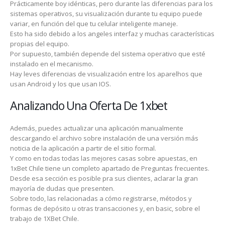
Prácticamente boy idénticas, pero durante las diferencias para los
sistemas operativos, su visualización durante tu equipo puede
variar, en función del que tu celular inteligente maneje.
Esto ha sido debido a los angeles interfaz y muchas características
propias del equipo.
Por supuesto, también depende del sistema operativo que esté
instalado en el mecanismo.
Hay leves diferencias de visualización entre los aparelhos que
usan Android y los que usan IOS.
Analizando Una Oferta De 1xbet
Además, puedes actualizar una aplicación manualmente
descargando el archivo sobre instalación de una versión más
noticia de la aplicación a partir de el sitio formal.
Y como en todas todas las mejores casas sobre apuestas, en
1xBet Chile tiene un completo apartado de Preguntas frecuentes.
Desde esa sección es posible pra sus clientes, aclarar la gran
mayoría de dudas que presenten.
Sobre todo, las relacionadas a cómo registrarse, métodos y
formas de depósito u otras transacciones y, en basic, sobre el
trabajo de 1XBet Chile.