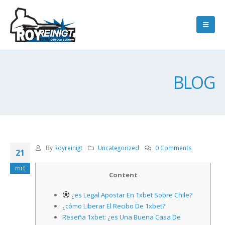
BLOG
By
Royreinigt
Uncategorized
0 Comments
21
mrt
Content
¿es Legal Apostar En 1xbet Sobre Chile?
¿cómo Liberar El Recibo De 1xbet?
Reseña 1xbet: ¿es Una Buena Casa De