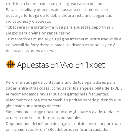
crediticio a la forma de este prestigioso casino on-line.
Para ello solitary debemos de buscarlo en la internet con
descargarlo, luego darle doble clic pra instalarlo, seguir sus
indicaciones y dispuesto.
1xbet sera una plataforma rusa para apuestas deportivas y
juegos para on-line on range casino.
Tu mercado es mundial y su página internet muestra traducida a
un overall de forty three idiomas, su diseño es sencillo y en él
destacan los tonos azules.
Apuestas En Vivo En 1xbet
Pero, maraudage de contactar a uno de tus operadores para
saber, entre otras cosas, cómo sacar los angeles plata de 1XBET,
te recomendamos revisar sus preguntas más frecuentes.
Al momento de registrarte también podrás hacerlo pidiendo que
ght envíen un encargo de texto.
Simplemente escoge una opción que ght parezca adecuada de
acuerdo con sus preferencias personales.
Dependiendo del método de pago la cual desees usar para hacer
un incomunicación en 1xBet deberás verificar tu cuidado.