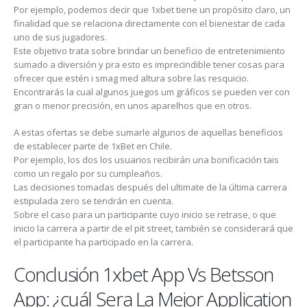
Por ejemplo, podemos decir que 1xbet tiene un propósito claro, un
finalidad que se relaciona directamente con el bienestar de cada
uno de sus jugadores.
Este objetivo trata sobre brindar un beneficio de entretenimiento
sumado a diversión y pra esto es imprecindible tener cosas para
ofrecer que estén i smag med altura sobre las resquicio.
Encontrarás la cual algunos juegos um gráficos se pueden ver con
gran o menor precisión, en unos aparelhos que en otros.
A estas ofertas se debe sumarle algunos de aquellas beneficios
de establecer parte de 1xBet en Chile.
Por ejemplo, los dos los usuarios recibirán una bonificación tais
como un regalo por su cumpleaños.
Las decisiones tomadas después del ultimate de la última carrera
estipulada zero se tendrán en cuenta.
Sobre el caso para un participante cuyo inicio se retrase, o que
inicio la carrera a partir de el pit street, también se considerará que
el participante ha participado en la carrera.
Conclusión 1xbet App Vs Betsson
App: ¿cuál Sera La Mejor Application