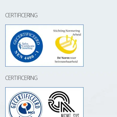
CERTIFICERING
CERTIFICERING