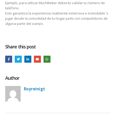
Ejemplo, para utilizar MuchBetter deberás validar tu número de
teléfono.
Esto garantiza la experiencia realmente inmersiva e inolvidable ’s
jugar desde la comodidad de tu hogar junto con competidores de
alguna parte del cuerpo.
Share this post
Author
Royreinigt