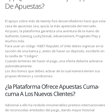
De Apuestas?
El apoyo sobre más de twenty-five desarrolladores hace que esta
casa de apuestas sea, quizá, la más apetecida del mercado.
Así pues, la plataforma garantiza una aventura de la mano de
Authentic Gaming, LuckyStreak, Advancement, Pragmatic Play y
muchos más.
Para usar un código 1XBET Republic of chile debes ingresar en la
sección de una banca y, antes de hacer un depósito, escribirlo en
la casilla de “Códigos”.
Cuando termines de hacer el pago, una oferta debería activarse
automáticamente.
Los dos bonos que debes activar de la cual manera tienen sus
propias términos y condiciones.
¿la Plataforma Ofrece Apuestas Cuma-
cuma A Los Nuevos Clientes?
Adicional a ello ha recibido innumerables premios internacionales
de reconocidas entidades del juego, dando mayor historial