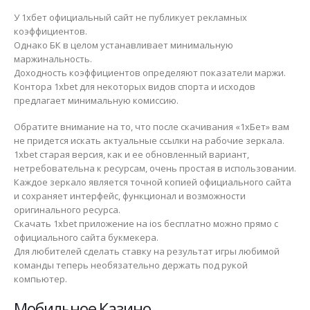
У 1хбет официальный сайт не публикует рекламных
коэффициентов.
Однако БК в целом устанавливает минимальную
маржинальность.
Доходность коэффициентов определяют показатели маржи.
Контора 1xbet для некоторых видов спорта и исходов
предлагает минимальную комиссию.
Обратите внимание на то, что после скачивания «1хБет» вам
не придется искать актуальные ссылки на рабочие зеркала.
1xbet старая версия, как и ее обновленный вариант,
нетребовательна к ресурсам, очень простая в использовании.
Каждое зеркало является точной копией официального сайта
и сохраняет интерфейс, функционал и возможности
оригинального ресурса.
Скачать 1xbet приложение на ios бесплатно можно прямо с
официального сайта букмекера.
Для любителей сделать ставку на результат игры любимой
команды теперь необязательно держать под рукой
компьютер.
Мобильное Казино