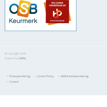
© Copyright 2020.
Powerd by
GMNL
Privacyverklaring
Cookie Policy
KAM-beleidsverklaring
Contact