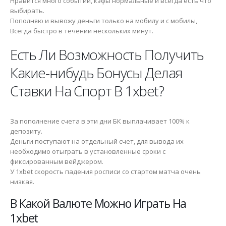
Нравится много событий, кэфы нормальные и всегда есть что
выбирать.
Пополняю и вывожу деньги только на мобилу и с мобилы,
Всегда быстро в течении нескольких минут.
Есть Ли Возможность Получить
Какие-нибудь Бонусы Делая
Ставки На Спорт В 1xbet?
За пополнение счета в эти дни БК выплачивает 100% к
депозиту.
Деньги поступают на отдельный счет, для вывода их
необходимо отыграть в установленные сроки с
фиксированным вейджером.
У 1xbet скорость падения росписи со стартом матча очень
низкая.
В Какой Валюте Можно Играть На
1xbet