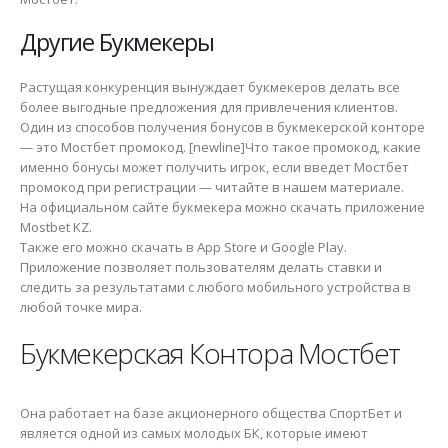
Другие Букмекеры
Растущая конкуренция вынуждает букмекеров делать все
более выгодные предложения для привлечения клиентов.
Один из способов получения бонусов в букмекерской конторе
— это Мостбет промокод. [newline]Что такое промокод, какие
именно бонусы может получить игрок, если введет Мостбет
промокод при регистрации — читайте в нашем материале.
На официальном сайте букмекера можно скачать приложение
Mostbet KZ.
Также его можно скачать в App Store и Google Play.
Приложение позволяет пользователям делать ставки и
следить за результатами с любого мобильного устройства в
любой точке мира.
Букмекерская Контора Мостбет
Она работает на базе акционерного общества СпортБет и
является одной из самых молодых БК, которые имеют