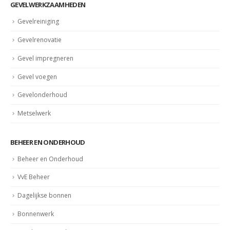
GEVELWERKZAAMHEDEN
Gevelreiniging
Gevelrenovatie
Gevel impregneren
Gevel voegen
Gevelonderhoud
Metselwerk
BEHEER EN ONDERHOUD
Beheer en Onderhoud
VvE Beheer
Dagelijkse bonnen
Bonnenwerk