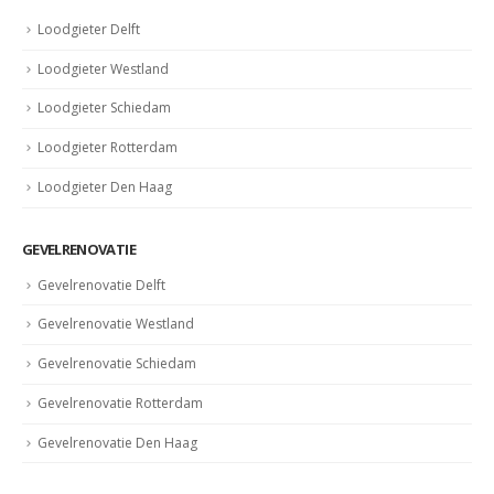
Loodgieter Delft
Loodgieter Westland
Loodgieter Schiedam
Loodgieter Rotterdam
Loodgieter Den Haag
GEVELRENOVATIE
Gevelrenovatie Delft
Gevelrenovatie Westland
Gevelrenovatie Schiedam
Gevelrenovatie Rotterdam
Gevelrenovatie Den Haag