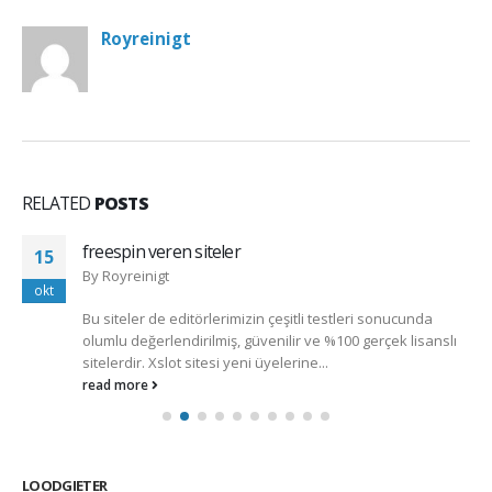
Royreinigt
RELATED
POSTS
freespin veren siteler
15
By
Royreinigt
okt
Bu siteler de editörlerimizin çeşitli testleri sonucunda
olumlu değerlendirilmiş, güvenilir ve %100 gerçek lisanslı
sitelerdir. Xslot sitesi yeni üyelerine...
read more
LOODGIETER