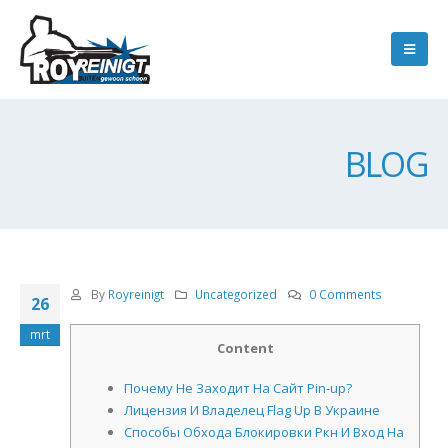
BLOG
By
Royreinigt
Uncategorized
0 Comments
26
mrt
Content
Почему Не Заходит На Сайт Pin-up?
Лицензия И Владелец Flag Up В Украине
Способы Обхода Блокировки Ркн И Вход На