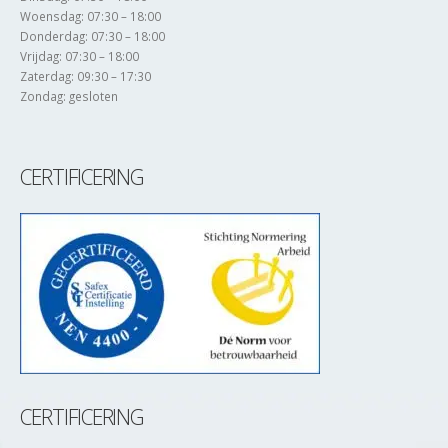
Woensdag: 07:30 – 18:00
Donderdag: 07:30 – 18:00
Vrijdag: 07:30 – 18:00
Zaterdag: 09:30 – 17:30
Zondag: gesloten
CERTIFICERING
CERTIFICERING