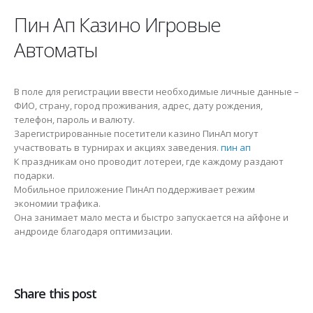
Пин Ап Казино Игровые
Автоматы
В поле для регистрации ввести необходимые личные данные –
ФИО, страну, город проживания, адрес, дату рождения,
телефон, пароль и валюту.
Зарегистрированные посетители казино ПинАп могут
участвовать в турнирах и акциях заведения.
пин ап
К праздникам оно проводит лотереи, где каждому раздают
подарки.
Мобильное приложение ПинАп поддерживает режим
экономии трафика.
Она занимает мало места и быстро запускается на айфоне и
андроиде благодаря оптимизации.
Share this post