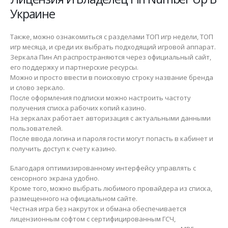
Украине
Также, можно ознакомиться с разделами ТОП игр недели, ТОП
игр месяца, и среди их выбрать подходящий игровой аппарат.
Зеркала Пин Ап распространяются через официальный сайт,
его поддержку и партнерские ресурсы.
Можно и просто ввести в поисковую строку название бренда
и слово зеркало.
После оформления подписки можно настроить частоту
получения списка рабочих копий казино.
На зеркалах работает авторизация с актуальными данными
пользователей.
После ввода логина и пароля гости могут попасть в кабинет и
получить доступ к счету казино.
Благодаря оптимизированному интерфейсу управлять с
сенсорного экрана удобно.
Кроме того, можно выбрать любимого провайдера из списка,
размещенного на официальном сайте.
Честная игра без накруток и обмана обеспечивается
лицензионным софтом с сертифицированным ГСЧ,