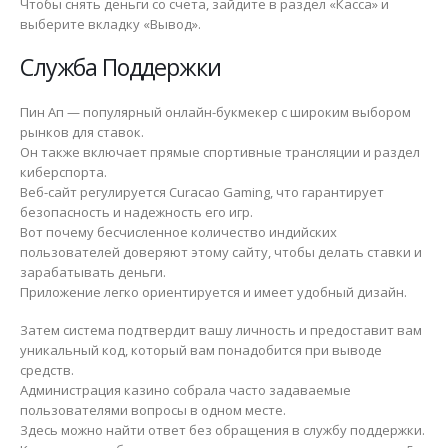
Чтобы снять деньги со счета, зайдите в раздел «Касса» и
выберите вкладку «Вывод».
Служба Поддержки
Пин Ап — популярный онлайн-букмекер с широким выбором
рынков для ставок.
Он также включает прямые спортивные трансляции и раздел
киберспорта.
Веб-сайт регулируется Curacao Gaming, что гарантирует
безопасность и надежность его игр.
Вот почему бесчисленное количество индийских
пользователей доверяют этому сайту, чтобы делать ставки и
зарабатывать деньги.
Приложение легко ориентируется и имеет удобный дизайн.
Затем система подтвердит вашу личность и предоставит вам
уникальный код, который вам понадобится при выводе
средств.
Администрация казино собрала часто задаваемые
пользователями вопросы в одном месте.
Здесь можно найти ответ без обращения в службу поддержки.