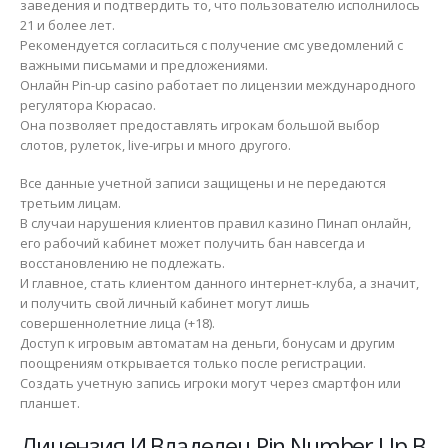
заведения и подтвердить то, что пользователю исполнилось
21 и более лет.
Рекомендуется согласиться с получение смс уведомлений с
важными письмами и предложениями.
Онлайн Pin-up casino работает по лицензии международного
регулятора Кюрасао.
Она позволяет предоставлять игрокам большой выбор
слотов, рулеток, live-игры и много другого.
Все данные учетной записи защищены и не передаются
третьим лицам.
В случаи нарушения клиентов правил казино Пинап онлайн,
его рабочий кабинет может получить бан навсегда и
восстановлению не подлежать.
И главное, стать клиентом данного интернет-клуба, а значит,
и получить свой личный кабинет могут лишь
совершеннолетние лица (+18).
Доступ к игровым автоматам на деньги, бонусам и другим
поощрениям открывается только после регистрации.
Создать учетную запись игроки могут через смартфон или
планшет.
Лицензия И Владелец Pin Number Up В