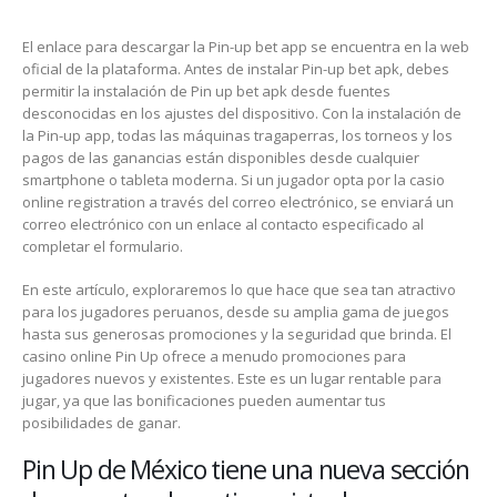
El enlace para descargar la Pin-up bet app se encuentra en la web
oficial de la plataforma. Antes de instalar Pin-up bet apk, debes
permitir la instalación de Pin up bet apk desde fuentes
desconocidas en los ajustes del dispositivo. Con la instalación de
la Pin-up app, todas las máquinas tragaperras, los torneos y los
pagos de las ganancias están disponibles desde cualquier
smartphone o tableta moderna. Si un jugador opta por la casio
online registration a través del correo electrónico, se enviará un
correo electrónico con un enlace al contacto especificado al
completar el formulario.
En este artículo, exploraremos lo que hace que sea tan atractivo
para los jugadores peruanos, desde su amplia gama de juegos
hasta sus generosas promociones y la seguridad que brinda. El
casino online Pin Up ofrece a menudo promociones para
jugadores nuevos y existentes. Este es un lugar rentable para
jugar, ya que las bonificaciones pueden aumentar tus
posibilidades de ganar.
Pin Up de México tiene una nueva sección