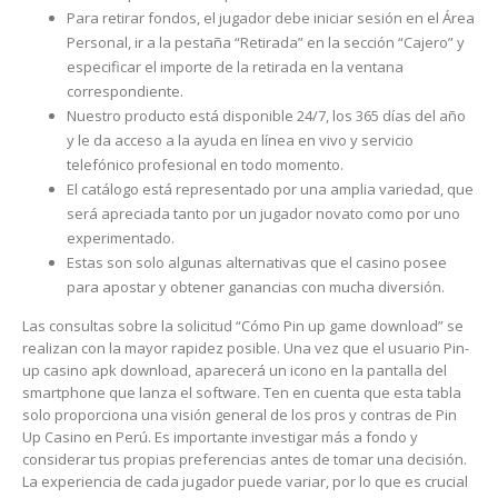
Para retirar fondos, el jugador debe iniciar sesión en el Área
Personal, ir a la pestaña “Retirada” en la sección “Cajero” y
especificar el importe de la retirada en la ventana
correspondiente.
Nuestro producto está disponible 24/7, los 365 días del año
y le da acceso a la ayuda en línea en vivo y servicio
telefónico profesional en todo momento.
El catálogo está representado por una amplia variedad, que
será apreciada tanto por un jugador novato como por uno
experimentado.
Estas son solo algunas alternativas que el casino posee
para apostar y obtener ganancias con mucha diversión.
Las consultas sobre la solicitud “Cómo Pin up game download” se
realizan con la mayor rapidez posible. Una vez que el usuario Pin-
up casino apk download, aparecerá un icono en la pantalla del
smartphone que lanza el software. Ten en cuenta que esta tabla
solo proporciona una visión general de los pros y contras de Pin
Up Casino en Perú. Es importante investigar más a fondo y
considerar tus propias preferencias antes de tomar una decisión.
La experiencia de cada jugador puede variar, por lo que es crucial