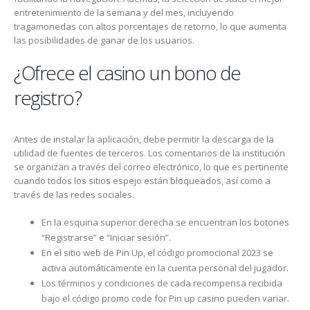
entretenimiento de la semana y del mes, incluyendo
tragamonedas con altos porcentajes de retorno, lo que aumenta
las posibilidades de ganar de los usuarios.
¿Ofrece el casino un bono de
registro?
Antes de instalar la aplicación, debe permitir la descarga de la
utilidad de fuentes de terceros. Los comentarios de la institución
se organizan a través del correo electrónico, lo que es pertinente
cuando todos los sitios espejo están bloqueados, así como a
través de las redes sociales.
En la esquina superior derecha se encuentran los botones
“Registrarse” e “Iniciar sesión”.
En el sitio web de Pin Up, el código promocional 2023 se
activa automáticamente en la cuenta personal del jugador.
Los términos y condiciones de cada recompensa recibida
bajo el código promo code for Pin up casino pueden variar.