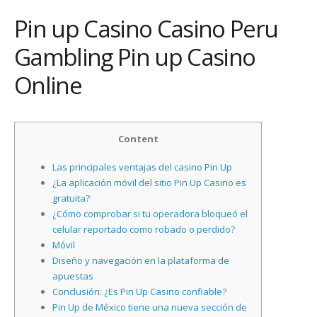
Pin up Casino Casino Peru
Gambling Pin up Casino
Online
Content
Las principales ventajas del casino Pin Up
¿La aplicación móvil del sitio Pin Up Casino es
gratuita?
¿Cómo comprobar si tu operadora bloqueó el
celular reportado como robado o perdido?
Móvil
Diseño y navegación en la plataforma de
apuestas
Conclusión: ¿Es Pin Up Casino confiable?
Pin Up de México tiene una nueva sección de