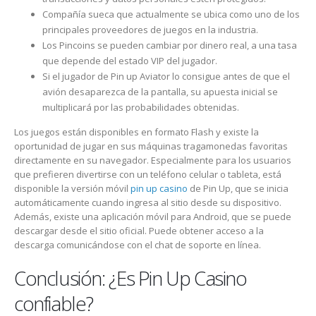
Compañía sueca que actualmente se ubica como uno de los
principales proveedores de juegos en la industria.
Los Pincoins se pueden cambiar por dinero real, a una tasa
que depende del estado VIP del jugador.
Si el jugador de Pin up Aviator lo consigue antes de que el
avión desaparezca de la pantalla, su apuesta inicial se
multiplicará por las probabilidades obtenidas.
Los juegos están disponibles en formato Flash y existe la
oportunidad de jugar en sus máquinas tragamonedas favoritas
directamente en su navegador. Especialmente para los usuarios
que prefieren divertirse con un teléfono celular o tableta, está
disponible la versión móvil
pin up casino
de Pin Up, que se inicia
automáticamente cuando ingresa al sitio desde su dispositivo.
Además, existe una aplicación móvil para Android, que se puede
descargar desde el sitio oficial. Puede obtener acceso a la
descarga comunicándose con el chat de soporte en línea.
Conclusión: ¿Es Pin Up Casino
confiable?