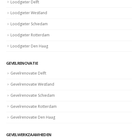
Loodgieter Delft
Loodgieter Westland
Loodgieter Schiedam
Loodgieter Rotterdam
Loodgieter Den Haag
GEVELRENOVATIE
Gevelrenovatie Delft
Gevelrenovatie Westland
Gevelrenovatie Schiedam
Gevelrenovatie Rotterdam
Gevelrenovatie Den Haag
GEVELWERKZAAMHEDEN