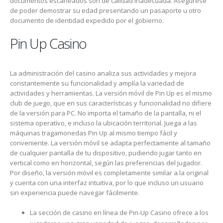
documentos escaneados son de calidad inadecuada. Asegúrese
de poder demostrar su edad presentando un pasaporte u otro
documento de identidad expedido por el gobierno.
Pin Up Casino
La administración del casino analiza sus actividades y mejora
constantemente su funcionalidad y amplía la variedad de
actividades y herramientas. La versión móvil de Pin Up es el mismo
club de juego, que en sus características y funcionalidad no difiere
de la versión para PC. No importa el tamaño de la pantalla, ni el
sistema operativo, e incluso la ubicación territorial. Juega a las
máquinas tragamonedas Pin Up al mismo tiempo fácil y
conveniente. La versión móvil se adapta perfectamente al tamaño
de cualquier pantalla de tu dispositivo, pudiendo jugar tanto en
vertical como en horizontal, según las preferencias del jugador.
Por diseño, la versión móvil es completamente similar a la original
y cuenta con una interfaz intuitiva, por lo que incluso un usuario
sin experiencia puede navegar fácilmente.
La sección de casino en línea de Pin-Up Casino ofrece a los