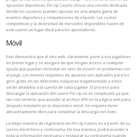
apuestas deportivas, Pin Up Casino ofrece una sección dedicada
donde los usuarios pueden apostar en una amplia gama de
eventos deportivos y competiciones de eSports. Las cuotas
competitivas y la diversidad de mercados disponibles hacen de
este casino un lugar ideal para los apostadores.
Móvil
Esto demuestra que el sitio web, claramente, pone a sus jugadores
en primer lugar y se asegura de que tengan acceso a cualquier
ayuda que puedan necesitar en caso de incurrir en problemas con
el juego. Los mismos requisitos de apuesta son aplicados para los
giros gratis en las diferentes máquinas tragamonedas y estos
serán añadidos a la cuenta de cada jugador. El proceso para
descargar la aplicación del casino Pin Up no es complicado ya que
tan solo tendrás que acceder al archivo APK en la página web para
después instalarlo en tu dispositivo móvil. Se requiere tener
almacenamiento libre para completar la descarga con éxito.
La mejor manera de registrarse en Pin Up Casino es a través de su
correo electrónico y contraseña. De esa manera, podrá acceder a
toda la información necesaria y restaurar su contraseña cuando