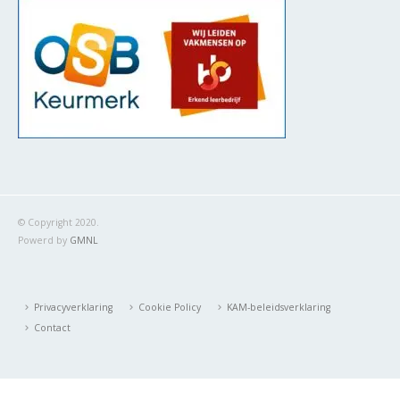
© Copyright 2020.
Powerd by
GMNL
Privacyverklaring
Cookie Policy
KAM-beleidsverklaring
Contact