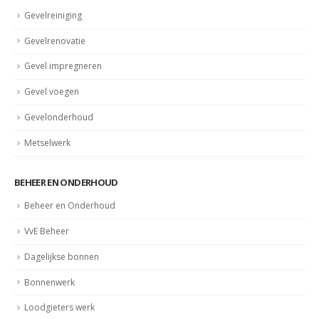
Gevelreiniging
Gevelrenovatie
Gevel impregneren
Gevel voegen
Gevelonderhoud
Metselwerk
BEHEER EN ONDERHOUD
Beheer en Onderhoud
VvE Beheer
Dagelijkse bonnen
Bonnenwerk
Loodgieters werk