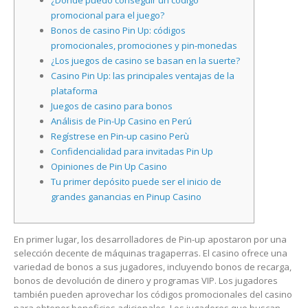
promocional para el juego?
Bonos de casino Pin Up: códigos
promocionales, promociones y pin-monedas
¿Los juegos de casino se basan en la suerte?
Casino Pin Up: las principales ventajas de la
plataforma
Juegos de casino para bonos
Análisis de Pin-Up Casino en Perú
Regístrese en Pin-up casino Perù
Confidencialidad para invitadas Pin Up
Opiniones de Pin Up Casino
Tu primer depósito puede ser el inicio de
grandes ganancias en Pinup Casino
En primer lugar, los desarrolladores de Pin-up apostaron por una
selección decente de máquinas tragaperras. El casino ofrece una
variedad de bonos a sus jugadores, incluyendo bonos de recarga,
bonos de devolución de dinero y programas VIP. Los jugadores
también pueden aprovechar los códigos promocionales del casino