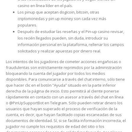
casino en línea líder en el país.
Los pinup que aceptan dogicoin, bitcoin, otras
criptomonedas y pin up money son cada vez más
populares.
Después de estudiar las reseñas y el Pin-up casino revisar,
los recién llegados pueden, sin duda, introducir su
información personal en la plataforma, rellenar los campos
solicitados y realizar apuestas por dinero real.
Los intentos de los jugadores de cometer acciones engañosas o
fraudulentas son estrictamente reprimidos por la administración
bloqueando la cuenta del jugador por todos los medios
disponibles. Para comunicarse a través del chat interno, sólo tiene
que hacer clic en el botón “Ayuda” situado en la parte inferior
derecha de la página de inicio. Esto permitirá al cliente ponerse
rápidamente en contacto con un asesor a través del chat en línea
o @PinUpSupportBot en Telegram. Sólo pueden retirar dinero los
usuarios que hayan superado el proceso de verificación de la
cuenta, es decir, que hayan facilitado copias escaneadas de sus
documentos de identidad. Sí, si se facilita información incorrecta, el
jugador no cumple los requisitos de edad del sitio o los