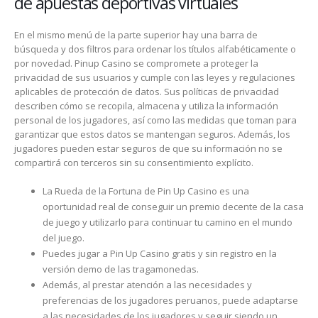
de apuestas deportivas virtuales
En el mismo menú de la parte superior hay una barra de
búsqueda y dos filtros para ordenar los títulos alfabéticamente o
por novedad. Pinup Casino se compromete a proteger la
privacidad de sus usuarios y cumple con las leyes y regulaciones
aplicables de protección de datos. Sus políticas de privacidad
describen cómo se recopila, almacena y utiliza la información
personal de los jugadores, así como las medidas que toman para
garantizar que estos datos se mantengan seguros. Además, los
jugadores pueden estar seguros de que su información no se
compartirá con terceros sin su consentimiento explícito.
La Rueda de la Fortuna de Pin Up Casino es una
oportunidad real de conseguir un premio decente de la casa
de juego y utilizarlo para continuar tu camino en el mundo
del juego.
Puedes jugar a Pin Up Casino gratis y sin registro en la
versión demo de las tragamonedas.
Además, al prestar atención a las necesidades y
preferencias de los jugadores peruanos, puede adaptarse
a las necesidades de los jugadores y seguir siendo un