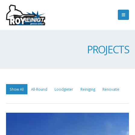
PROJECTS
Show All
All-Round
Loodgieter
Reiniging
Renovatie