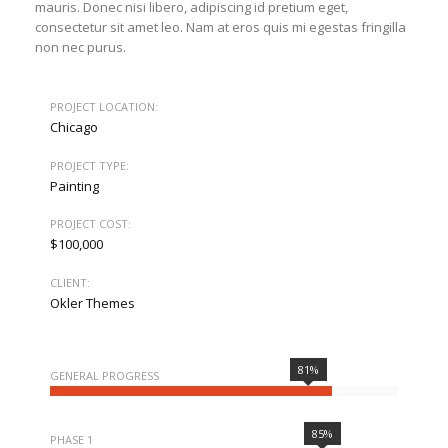
mauris. Donec nisi libero, adipiscing id pretium eget,
consectetur sit amet leo. Nam at eros quis mi egestas fringilla
non nec purus.
PROJECT LOCATION:
Chicago
PROJECT TYPE:
Painting
PROJECT COST:
$100,000
CLIENT:
Okler Themes
81%
GENERAL PROGRESS
85%
PHASE 1