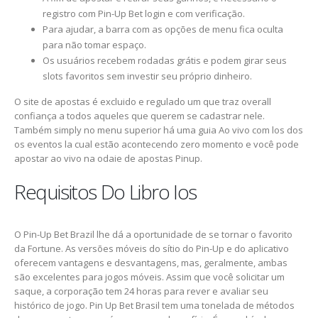
registro com Pin-Up Bet login e com verificação.
Para ajudar, a barra com as opções de menu fica oculta
para não tomar espaço.
Os usuários recebem rodadas grátis e podem girar seus
slots favoritos sem investir seu próprio dinheiro.
O site de apostas é excluido e regulado um que traz overall
confiança a todos aqueles que querem se cadastrar nele.
Também simply no menu superior há uma guia Ao vivo com los dos
os eventos la cual estão acontecendo zero momento e você pode
apostar ao vivo na odaie de apostas Pinup.
Requisitos Do Libro Ios
O Pin-Up Bet Brazil lhe dá a oportunidade de se tornar o favorito
da Fortune. As versões móveis do sítio do Pin-Up e do aplicativo
oferecem vantagens e desvantagens, mas, geralmente, ambas
são excelentes para jogos móveis. Assim que você solicitar um
saque, a corporação tem 24 horas para rever e avaliar seu
histórico de jogo. Pin Up Bet Brasil tem uma tonelada de métodos