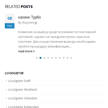
RELATED
POSTS
казино Турбо
08
By
Royreinigt
nov
Комиссия за вывод средств взимается платежной
системой, однако не предусмотрены скрытые
платежи. Для осуществления вывода необходимо
пройти процедуру верификации,...
read more
LOODGIETER
Loodgieter Delft
Loodgieter Westland
Loodgieter Schiedam
Loodgieter Rotterdam