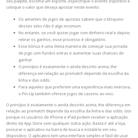
seu palpite, escolha um esporte, especifique o evento esportivo e
coloque o valor que deseja apostar neste evento.
Os amantes de jogos de apostas sabem que o bloqueio
desses sites não é algo incomum.
No entanto, se você quiser jogar com dinheiro real e depois
retirar os ganhos, esse processo é obrigatório.
Esse bônus é uma ótima maneira de começar sua jornada
de jogo com fundos extras e aumentar suas chances de
ganhar.
O princípio é exatamente o ainda descrito acima, the
diferença em relação ao prematch depende da escolha da
linha e das odds.
Para aqueles que preferem uma experiência mais imersiva,
o Pin-Up também oferece jogos de cassino ao vivo.
O princípio é exatamente o ainda descrito acima, the diferença em
relação ao prematch depende da escolha da linha e das odds. Isto
porque os usuários de iPhone e iPad podem receber a aplicação
direto da App Store sem qualquer outra ação. Basta ir até a loja,
procurar o aplicativo na barra de busca e instalá-lo em seu
dispositivo. O aplicativo tem uma interface simples e fácil de usar