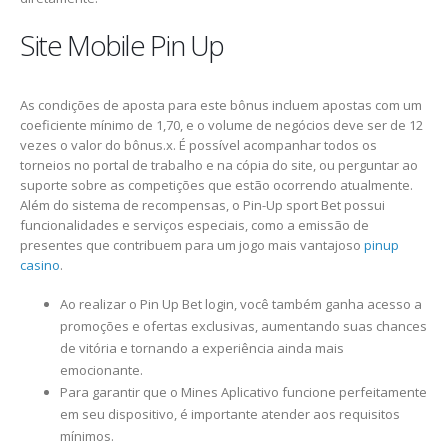
Site Mobile Pin Up
As condições de aposta para este bônus incluem apostas com um
coeficiente mínimo de 1,70, e o volume de negócios deve ser de 12
vezes o valor do bônus.x. É possível acompanhar todos os
torneios no portal de trabalho e na cópia do site, ou perguntar ao
suporte sobre as competições que estão ocorrendo atualmente.
Além do sistema de recompensas, o Pin-Up sport Bet possui
funcionalidades e serviços especiais, como a emissão de
presentes que contribuem para um jogo mais vantajoso
pinup
casino
.
Ao realizar o Pin Up Bet login, você também ganha acesso a
promoções e ofertas exclusivas, aumentando suas chances
de vitória e tornando a experiência ainda mais
emocionante.
Para garantir que o Mines Aplicativo funcione perfeitamente
em seu dispositivo, é importante atender aos requisitos
mínimos.