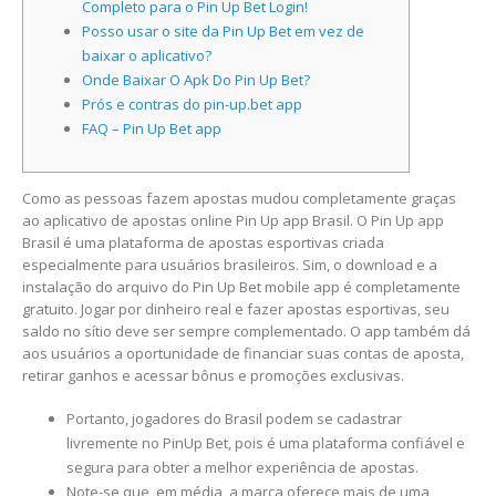
Completo para o Pin Up Bet Login!
Posso usar o site da Pin Up Bet em vez de
baixar o aplicativo?
Onde Baixar O Apk Do Pin Up Bet?
Prós e contras do pin-up.bet app
FAQ – Pin Up Bet app
Como as pessoas fazem apostas mudou completamente graças
ao aplicativo de apostas online Pin Up app Brasil. O Pin Up app
Brasil é uma plataforma de apostas esportivas criada
especialmente para usuários brasileiros. Sim, o download e a
instalação do arquivo do Pin Up Bet mobile app é completamente
gratuito. Jogar por dinheiro real e fazer apostas esportivas, seu
saldo no sítio deve ser sempre complementado. O app também dá
aos usuários a oportunidade de financiar suas contas de aposta,
retirar ganhos e acessar bônus e promoções exclusivas.
Portanto, jogadores do Brasil podem se cadastrar
livremente no PinUp Bet, pois é uma plataforma confiável e
segura para obter a melhor experiência de apostas.
Note-se que, em média, a marca oferece mais de uma