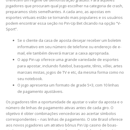
jogadores que procuram qual jogo escolher na categoria de crash,
preparamos slots semelhantes. A cada ano, as apostas em
esportes virtuais estão se tornando mais populares e os usuários
podem encontrar essa seção no Pin-Up Bet clicando na opção “V-
Sport”.
Se o cliente da casa de aposta desejar receber um boletim
informativo em seu número de telefone ou endereço de e-
mail, ele também deverá marcar a caixa apropriada.
O app Pin up oferece uma grande variedade de esportes
para apostar, incluindo futebol, basquete, tênis, vôlei, artes
marciais mistas, jogos de TV e etc, da mesma forma como no
seu notebook.
O jogo apresenta um formato de grade 5×3, com 10 linhas
de pagamento ajustáveis.
Os jogadores têm a oportunidade de ajustar o valor da aposta e o
número de linhas de pagamento ativas antes de cada giro. O
objetivo é obter combinações vencedoras ao acertar símbolos
correspondentes – nas linhas de pagamento. O site Brasil oferece
aos novos jogadores um atrativo bônus Pin Up casino de boas-