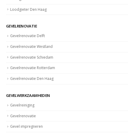
Loodgieter Den Haag
GEVELRENOVATIE
Gevelrenovatie Delft
Gevelrenovatie Westland
Gevelrenovatie Schiedam
Gevelrenovatie Rotterdam
Gevelrenovatie Den Haag
GEVELWERKZAAMHEDEN
Gevelreiniging
Gevelrenovatie
Gevel impregneren