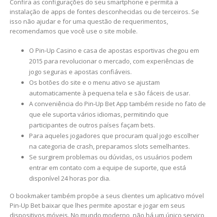
Confira as configurações do seu smartphone e permita a
instalação de apps de fontes desconhecidas ou de terceiros. Se
isso não ajudar e for uma questão de requerimentos,
recomendamos que você use o site mobile.
O Pin-Up Casino e casa de apostas esportivas chegou em
2015 para revolucionar o mercado, com experiências de
jogo seguras e apostas confiáveis.
Os botões do site e o menu ativo se ajustam
automaticamente à pequena tela e são fáceis de usar.
A conveniência do Pin-Up Bet App também reside no fato de
que ele suporta vários idiomas, permitindo que
participantes de outros países façam bets.
Para aqueles jogadores que procuram qual jogo escolher
na categoria de crash, preparamos slots semelhantes.
Se surgirem problemas ou dúvidas, os usuários podem
entrar em contato com a equipe de suporte, que está
disponível 24 horas por dia.
O bookmaker também propõe a seus clientes um aplicativo móvel
Pin-Up Bet baixar que lhes permite apostar e jogar em seus
dispositivos móveis. No mundo moderno, não há um único serviço