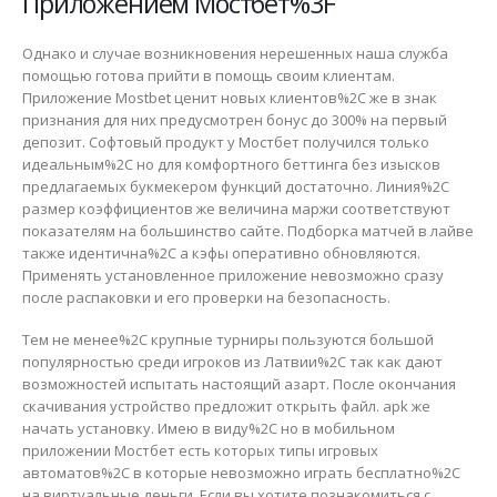
Приложением Мостбет%3F
Однако и случае возникновения нерешенных наша служба
помощью готова прийти в помощь своим клиентам.
Приложение Mostbet ценит новых клиентов%2C же в знак
признания для них предусмотрен бонус до 300% на первый
депозит. Софтовый продукт у Мостбет получился только
идеальным%2C но для комфортного беттинга без изысков
предлагаемых букмекером функций достаточно. Линия%2C
размер коэффициентов же величина маржи соответствуют
показателям на большинство сайте. Подборка матчей в лайве
также идентична%2C а кэфы оперативно обновляются.
Применять установленное приложение невозможно сразу
после распаковки и его проверки на безопасность.
Тем не менее%2C крупные турниры пользуются большой
популярностью среди игроков из Латвии%2C так как дают
возможностей испытать настоящий азарт. После окончания
скачивания устройство предложит открыть файл. apk же
начать установку. Имею в виду%2C но в мобильном
приложении Мостбет есть которых типы игровых
автоматов%2C в которые невозможно играть бесплатно%2C
на виртуальные деньги. Если вы хотите познакомиться с