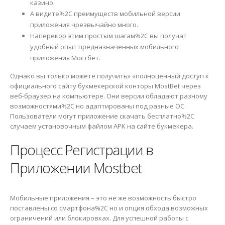
казино.
А видите%2C преимуществ мобильной версии
приложения чрезвычайно много.
Наперекор этим простым шагам%2C вы получат
удобный опыт предназначенных мобильного
приложения Мостбет.
Однако вы только можете получить» «полноценный доступ к
официального сайту букмекерской конторы MostBet через
веб-браузер на компьютере. Они версии обладают разному
возможностями%2C но адаптированы под разные ОС.
Пользователи могут приложение скачать бесплатно%2C
случаем установочным файлом APK на сайте букмекера.
Процесс Регистрации в
Приложении Mostbet
Мобильные приложения – это не же возможность быстро
поставлены со смартфона%2C но и опция обхода возможных
ограничений или блокировках. Для успешной работы с