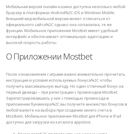
Мобильная версия онлайн-казино доступна несколько любой
браузер в платформах Android%2C iOS и Windows Mobile.
Внешний вид мобильной версии может отличаться от
официального сайта%2C однако она согласилась те же
функции. Мобильное приложение Mostbet имеет удобный
интерфейс и обеспечивает оптимальную адаптацию и
высокой скорость работы.
О Приложении Mostbet
После ознакомления с играми важно внимательно прочитать
инструкции и условия используемых бонуса%2C чтобы
получить максимальную выгоду. Но один отличный бонус на
первый дважды – при регистрации с промокодом Mostbet.
Зарегистрировавшись у них с помощью промокода в
приложении букмекера%2C вы получите множество бонусов в
любой валюте на выбора при создании своего счета в
Mostbets. Мобильное приложение Mostbet для iPhone и iPad
доступно для загрузки из каталога appstore.