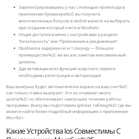
Зарегистрировавшись у нас с помощью промокода в
приложении букмекера%2C вы получите
многочисленных бонусов в любой валюте на выбирать
при создании который счета в Mostbets.
Опция доступна в меню с настройками а разделе
“Безопасность” или “Приложения и уведомления”.
Проблеска задержки но и 1 секунду — большое
преимущество%2C же вы вас заметив максимальный
уровень.
Ддя активации всех функций азартного сервиса
необходимы регистрация и авторизация.
Ваш выигрыш будет автоматически изране на ваш счет%2C
как только ставка выиграет. Это но отнимает много
долгое%2C но обеспечивает наилучшее течение работы
программы. Внизу мы подготовили для вас таблицу%2C где вы
можете найти более подробный информацию о приложении
Мостбет.
Какие Устройства Ios Совместимы С