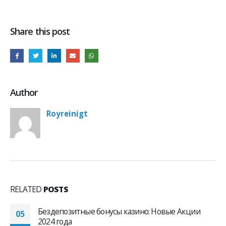
Share this post
ROY REINIGT
Author
Marie Curiestraat 14
Royreinigt
2691 HC ‘s-Gravenzande
Nederland
Tel:
0174 237179
Email:
info@royreinigt.nl
OPENINGSTIJDEN
RELATED
POSTS
Maandag: 07:30 – 18:00
Dinsdag: 07:30 – 18:00
Бездепозитные бонусы казино: Новые Акции
05
Woensdag: 07:30 – 18:00
2024 года