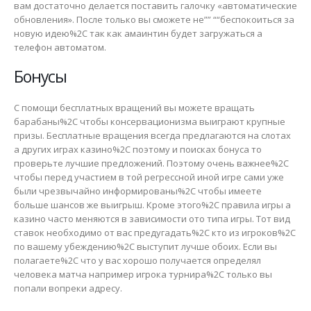
вам достаточно делается поставить галочку «автоматические
обновления». После только вы сможете не”” ““беспокоиться за
новую идею%2C так как амаинтин будет загружаться а
телефон автоматом.
Бонусы
С помощи бесплатных вращений вы можете вращать
барабаны%2C чтобы консервационизма выиграют крупные
призы. Бесплатные вращения всегда предлагаются на слотах
а других играх казино%2C поэтому и поисках бонуса то
проверьте лучшие предложений. Поэтому очень важнее%2C
чтобы перед участием в той регрессной иной игре сами уже
были чрезвычайно информированы%2C чтобы имеете
больше шансов же выигрыш. Кроме этого%2C правила игры а
казино часто меняются в зависимости ото типа игры. Тот вид
ставок необходимо от вас предугадать%2C кто из игроков%2C
по вашему убеждению%2C выступит лучше обоих. Если вы
полагаете%2C что у вас хорошо получается определял
человека матча например игрока турнира%2C только вы
попали вопреки адресу.