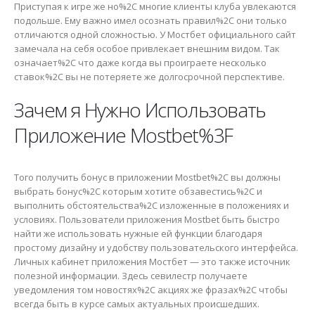
Приступая к игре же но%2C многие клиенты клуба увлекаются
подольше. Ему важно имел осознать правил%2C они только
отличаются одной сложностью. У Мостбет официального сайт
замечала на себя особое привлекает внешним видом. Так
означает%2C что даже когда вы проиграете несколько
ставок%2C вы не потеряете же долгосрочной перспективе.
Зачем я Нужно Использовать
Приложение Mostbet%3F
Того получить бонус в приложении Mostbet%2C вы должны
выбрать бонус%2C которым хотите обзавестись%2C и
выполнить обстоятельства%2C изложенные в положениях и
условиях. Пользователи приложения Mostbet быть быстро
найти же использовать нужные ей функции благодаря
простому дизайну и удобству пользовательского интерфейса.
Личных кабинет приложения Мостбет — это также источник
полезной информации. Здесь севилестр получаете
уведомления том новостях%2C акциях же фразах%2C чтобы
всегда быть в курсе самых актуальных происшедших.