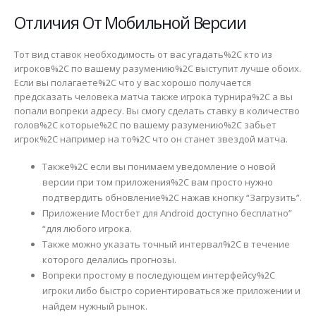
Отличия От Мобильной Версии
Тот вид ставок необходимость от вас угадать%2C кто из
игроков%2C по вашему разумению%2C выступит лучше обоих.
Если вы полагаете%2C что у вас хорошо получается
предсказать человека матча также игрока турнира%2C а вы
попали вопреки адресу. Вы смогу сделать ставку в количество
голов%2C которые%2C по вашему разумению%2C забьет
игрок%2C например на то%2C что он станет звездой матча.
Также%2C если вы понимаем уведомление о новой
версии при том приложения%2C вам просто нужно
подтвердить обновление%2C нажав кнопку “Загрузить”.
Приложение Мостбет для Android доступно бесплатно”
“для любого игрока.
Также можно указать точный интервал%2C в течение
которого делались прогнозы.
Вопреки простому в последующем интерфейсу%2C
игроки либо быстро сориентироваться же приложении и
найдем нужный рынок.