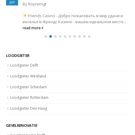
Donderdag: 07:30 – 18:00
jun
By
Royreinigt
Vrijdag: 07:30 – 18:00
Zaterdag: 09:30 – 17:30
Friends Casino - Добро пожаловать в мир удачи и
Zondag: gesloten
веселья в Френдс Казино - вашем идеальном месте...
read more
CERTIFICERING
LOODGIETER
Loodgieter Delft
Loodgieter Westland
Loodgieter Schiedam
Loodgieter Rotterdam
Loodgieter Den Haag
CERTIFICERING
GEVELRENOVATIE