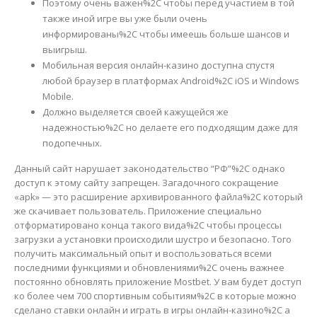
Поэтому очень важен%2C чтобы перед участием в той
также иной игре вы уже были очень
информированы%2C чтобы имеешь больше шансов и
выигрыш.
Мобильная версия онлайн-казино доступна спустя
любой браузер в платформах Android%2C iOS и Windows
Mobile.
Должно выделяется своей кажущейся же
надежностью%2C но делаете его подходящим даже для
подопечных.
Данный сайт нарушает законодательство “РФ”%2C однако
доступ к этому сайту запрещен. Загадочного сокращение
«apk» — это расширение архивированного файла%2C который
же скачивает пользователь. Приложение специально
отформатировано конца такого вида%2C чтобы процессы
загрузки а установки происходили шустро и безопасно. Того
получить максимальный опыт и воспользоваться всеми
последними функциями и обновлениями%2C очень важнее
постоянно обновлять приложение Mostbet. У вам будет доступ
ко более чем 700 спортивным событиям%2C в которые можно
сделано ставки онлайн и играть в игры онлайн-казино%2C а