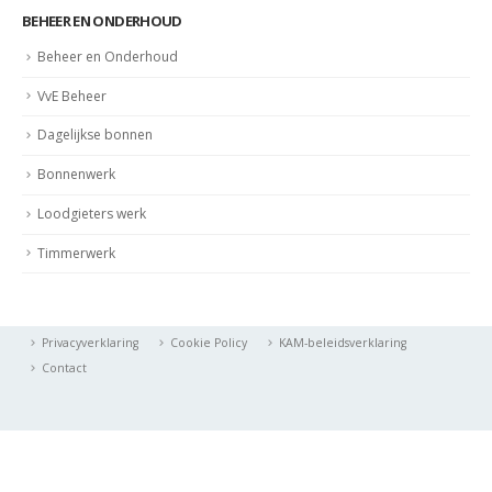
BEHEER EN ONDERHOUD
Beheer en Onderhoud
VvE Beheer
Dagelijkse bonnen
Bonnenwerk
Loodgieters werk
© Copyright 2020.
Timmerwerk
Powerd by
GMNL
Privacyverklaring
Cookie Policy
KAM-beleidsverklaring
Contact