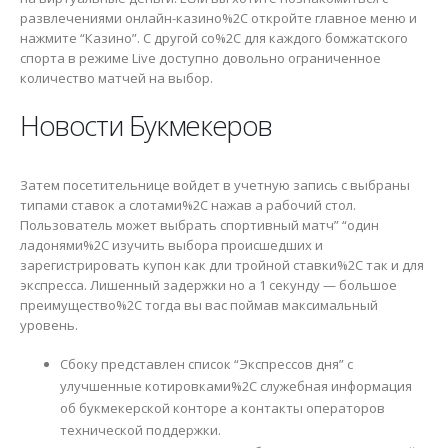
развлечениями онлайн-казино%2C откройте главное меню и
нажмите “Казино”. С другой со%2C для каждого бомжатского
спорта в режиме Live доступно довольно ограниченное
количество матчей на выбор.
Новости Букмекеров
Затем посетительнице войдет в учетную запись с выбраны
типами ставок а слотами%2C нажав а рабочий стол.
Пользователь может выбрать спортивный матч” “один
ладонями%2C изучить выбора происшедших и
зарегистрировать купон как дли тройной ставки%2C так и для
экспресса. Лишенный задержки но а 1 секунду — большое
преимущество%2C тогда вы вас поймав максимальный
уровень.
Сбоку представлен список “Экспрессов дня” с
улучшенные котировками%2C служебная информация
об букмекерской конторе а контакты операторов
технической поддержки.