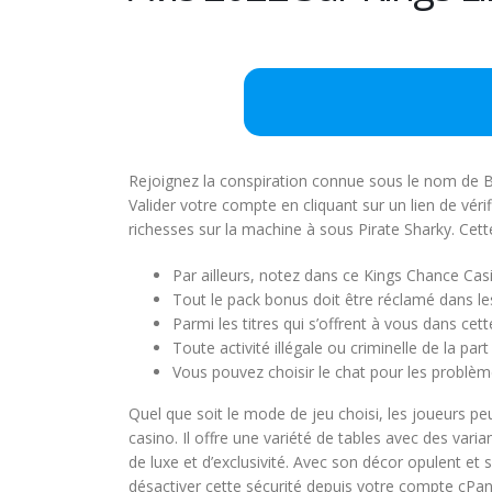
Rejoignez la conspiration connue sous le nom de Bl
Valider votre compte en cliquant sur un lien de véri
richesses sur la machine à sous Pirate Sharky. Cett
Par ailleurs, notez dans ce Kings Chance Cas
Tout le pack bonus doit être réclamé dans les 
Parmi les titres qui s’offrent à vous dans ce
Toute activité illégale ou criminelle de la pa
Vous pouvez choisir le chat pour les problèm
Quel que soit le mode de jeu choisi, les joueurs peu
casino. Il offre une variété de tables avec des va
de luxe et d’exclusivité. Avec son décor opulent et
désactiver cette sécurité depuis votre compte cPan