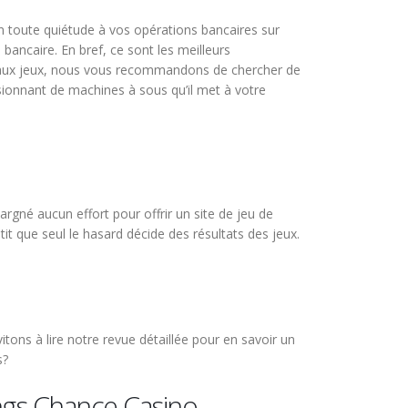
toute quiétude à vos opérations bancaires sur
bancaire. En bref, ce sont les meilleurs
ro aux jeux, nous vous recommandons de chercher de
sionnant de machines à sous qu’il met à votre
argné aucun effort pour offrir un site de jeu de
tit que seul le hasard décide des résultats des jeux.
ons à lire notre revue détaillée pour en savoir un
s?
ngs Chance Casino