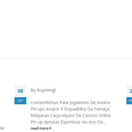
Вольная И Греко-римская перепалка
23
История%2C Правила%2C различи
sep
s
By
Royreinigt
Вольная И Греко-римская перепалка
История%2C Правила%2C
различиеОтличия Греко-римской И