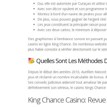
Oui, elle est autorisée par Curaçao et utilise
Avec son décor opulent et son programme VIP
Montez à bord d’un navire de pirates pour all
De plus, vous pouvez gagner de l’argent réel 
Les jeux constituent la principale raison pour 
Avec ces deux cartes, le minimum à déposer 
Des graphismes à l’ambiance sonore en passant par l
casino en ligne King Chance. De nombreux websites
plus fiable consiste à vérifier directement sur le si
Quelles Sont Les Méthodes D
Depuis le début des années 2010, Aurélien Massot s
jeux et réclamé un nombre incalculable de bonus. Il
Ses conseils judicieux aideront tout amateur de pari
définitivement son sérieux, le casino Kings Chance 
King Chance Casino: Revue