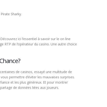
 Pirate Sharky.
ouvrez ici l’essentiel à savoir sur le on line
ge RTP de l’opérateur du casino. Une autre choice
 Chance?
s centaines de casinos, essayé une multitude de
 vous permettre d’éviter les mauvaises surprises.
nfiance et les plus généreux. Et pour montrer
t partage de données liées aux joueurs.