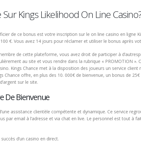
Sur Kings Likelihood On Line Casino
icier de ce bonus est votre inscription sur le on line casino en lig
 100 €. Vous avez 14 jours pour réclamer et utiliser le bonus après votr
mbre de cette plateforme, vous avez droit de participer à d’autrespr
gulièrement au site et vous rendre dans la rubrique « PROMOTION ». 
asino. Kings Chance met à la disposition des joueurs un service client r
s Chance offre, en plus des 10. 000€ de bienvenue, un bonus de 25€ gr
’argent sur le site.
re De Bienvenue
is d’une assistance clientèle compétente et dynamique. Ce service reg
par email à l’adresse et via chat en live. Le personnel est tout à fai
succès d’un casino en direct.