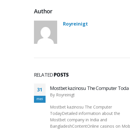
Author
Royreinigt
RELATED
POSTS
ter Toda
By
Royreinigt
08
jan
ContentBônus Para Jogadores De Aviator
r
Pin-ups Aviator E Esquadrilha Da Fumaça
t the
Máquinas Caça-níqueis De Cassino Online
Pin-up Apostas Esportivas No Ano De...
os on Mobile
read more