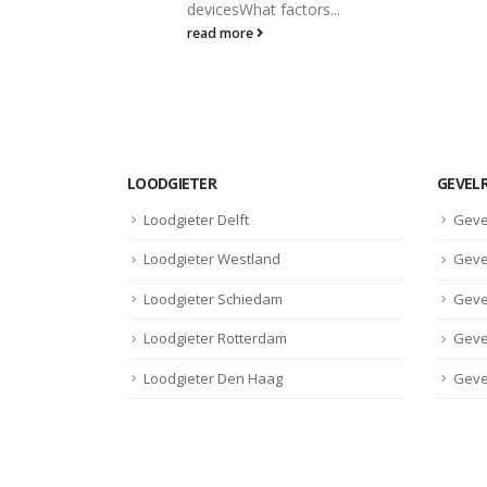
LOODGIETER
GEVEL
Loodgieter Delft
Geve
Loodgieter Westland
Geve
Loodgieter Schiedam
Geve
ROY REINIGT
Loodgieter Rotterdam
Geve
Marie Curiestraat 14
Loodgieter Den Haag
Geve
2691 HC ‘s-Gravenzande
Nederland
Tel:
0174 237179
Email:
info@royreinigt.nl