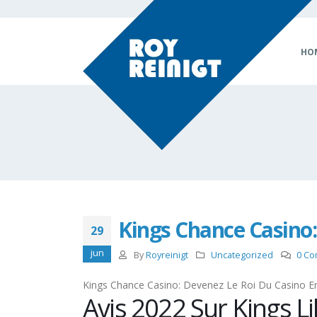
HO
Kings Chance Casino:
29
jun
By
Royreinigt
Uncategorized
0 C
Kings Chance Casino: Devenez Le Roi Du Casino E
Avis 2022 Sur Kings L