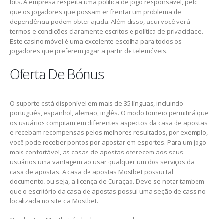
bits. A empresa respeita uma política de jogo responsável, pelo
que os jogadores que possam enfrentar um problema de
dependência podem obter ajuda. Além disso, aqui você verá
termos e condições claramente escritos e política de privacidade.
Este casino móvel é uma excelente escolha para todos os
jogadores que preferem jogar a partir de telemóveis.
Oferta De Bónus
O suporte está disponível em mais de 35 línguas, incluindo
português, espanhol, alemão, inglês. O modo torneio permitirá que
os usuários compitam em diferentes aspectos da casa de apostas
e recebam recompensas pelos melhores resultados, por exemplo,
você pode receber pontos por apostar em esportes. Para um jogo
mais confortável, as casas de apostas oferecem aos seus
usuários uma vantagem ao usar qualquer um dos serviços da
casa de apostas. A casa de apostas Mostbet possui tal
documento, ou seja, a licença de Curaçao. Deve-se notar também
que o escritório da casa de apostas possui uma seção de cassino
localizada no site da Mostbet.