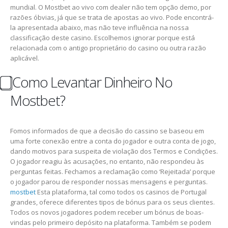
mundial. O Mostbet ao vivo com dealer não tem opção demo, por
razões óbvias, já que se trata de apostas ao vivo. Pode encontrá-
la apresentada abaixo, mas não teve influência na nossa
classificação deste casino. Escolhemos ignorar porque está
relacionada com o antigo proprietário do casino ou outra razão
aplicável.
⃣ Сomo Levantar Dinheiro No
Mostbet?
Fomos informados de que a decisão do cassino se baseou em
uma forte conexão entre a conta do jogador e outra conta de jogo,
dando motivos para suspeita de violação dos Termos e Condições.
O jogador reagiu às acusações, no entanto, não respondeu às
perguntas feitas. Fechamos a reclamação como ‘Rejeitada’ porque
o jogador parou de responder nossas mensagens e perguntas.
mostbet
Esta plataforma, tal como todos os casinos de Portugal
grandes, oferece diferentes tipos de bónus para os seus clientes.
Todos os novos jogadores podem receber um bónus de boas-
vindas pelo primeiro depósito na plataforma. Também se podem