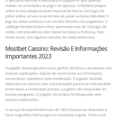
O aplicativo Mostbet é ideal para os jogadores que queiram
manter-se conectados ao jogo e às apostas. O Mostbet póquer
online é uma categoria muito especial da marca, com jogos de
poker online, ao vivo e um torneio de poker exclusivo Mostbet. O
jogo de cartas continua a ser um dos favoritos dos jogadores. O
catálogo Mostbet Roleta online apresenta mais de 120 jogos de
roleta, com prevalência das roletas europeia e francesa, mas,
ainda assim, com algumas versões de roleta americana.
Mostbet Cassino: Revisão E Informações
Importantes 2023
O jogador da Hungria teve seus ganhos de bônus cancelados sem
maiores explicações. Depois de reunir todas as informações
necessárias, rejeitamos esta reclamação. O jogador da Índia
depositou no cassino, mas sua transação parece ter sido perdida.
Encerramos a reclamação porque o jogador não respondeu às
nossas perguntas. O jogador da Ucrânia foi bloqueado sem
maiores explicações.
O serviço de suporte tem mais de 100 e 50 pessoas dispostas a
fazer sugestões sobre jogos em uma base regular. Como você