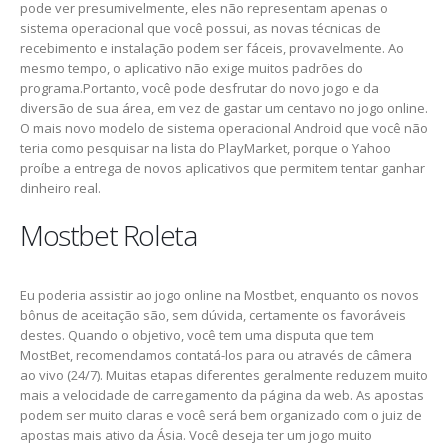
pode ver presumivelmente, eles não representam apenas o
sistema operacional que você possui, as novas técnicas de
recebimento e instalação podem ser fáceis, provavelmente. Ao
mesmo tempo, o aplicativo não exige muitos padrões do
programa.Portanto, você pode desfrutar do novo jogo e da
diversão de sua área, em vez de gastar um centavo no jogo online.
O mais novo modelo de sistema operacional Android que você não
teria como pesquisar na lista do PlayMarket, porque o Yahoo
proíbe a entrega de novos aplicativos que permitem tentar ganhar
dinheiro real.
Mostbet Roleta
Eu poderia assistir ao jogo online na Mostbet, enquanto os novos
bônus de aceitação são, sem dúvida, certamente os favoráveis ​​
destes. Quando o objetivo, você tem uma disputa que tem
MostBet, recomendamos contatá-los para ou através de câmera
ao vivo (24/7). Muitas etapas diferentes geralmente reduzem muito
mais a velocidade de carregamento da página da web. As apostas
podem ser muito claras e você será bem organizado com o juiz de
apostas mais ativo da Ásia. Você deseja ter um jogo muito