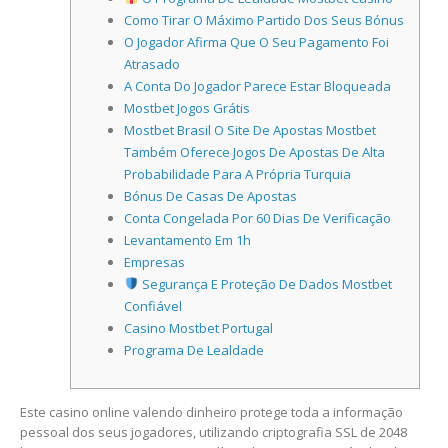
Como Tirar O Máximo Partido Dos Seus Bónus
O Jogador Afirma Que O Seu Pagamento Foi
Atrasado
A Conta Do Jogador Parece Estar Bloqueada
Mostbet Jogos Grátis
Mostbet Brasil O Site De Apostas Mostbet
Também Oferece Jogos De Apostas De Alta
Probabilidade Para A Própria Turquia
Bónus De Casas De Apostas
Conta Congelada Por 60 Dias De Verificação
Levantamento Em 1h
Empresas
Segurança E Proteção De Dados Mostbet
Confiável
Casino Mostbet Portugal
Рrоgrаmа Dе Lеаldаdе
Este casino online valendo dinheiro protege toda a informação
pessoal dos seus jogadores, utilizando criptografia SSL de 2048