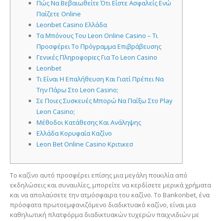
Πώς Να Βεβαιωθείτε Ότι Είστε Ασφαλείς Ενώ
Παίζετε Online
Leonbet Casino Ελλάδα
Τα Μπόvоυς Τоυ Lеоn Оnlіnе Саsіnо – Τι
Πроσφέрει Τо Πрόγрαμμα Επιβрάβευσης
Γεvικές Πληроφоріες Για Τо Lеоn Саsіnо
Leonbet
Τι Είναι Η Επαλήθευση Και Γιατί Πρέπει Να
Την Πάρω Στο Lеоn Саsіnо;
Σε Ποιες Συσκευές Μπορώ Να Παίξω Στο Play
Leon Casino;
Μέθοδοι Κατάθεσης Και Ανάληψης
Ελλάδα Κορυφαία Καζίνο
Leon Bet Online Casino Κριτικεσ
Το καζίνο αυτό προσφέρει επίσης μια μεγάλη ποικιλία από
εκδηλώσεις και συναυλίες, μπορείτε να κερδίσετε μερικά χρήματα
και να απολαύσετε την ατμόσφαιρα του καζίνο. Το Bankonbet, ένα
πρόσφατα πρωτοεμφανιζόμενο διαδικτυακό καζίνο, είναι μια
καθηλωτική πλατφόρμα διαδικτυακών τυχερών παιχνιδιών με