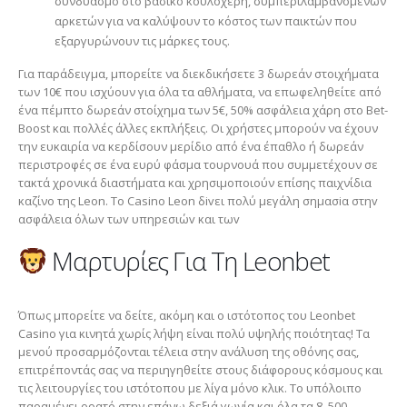
συνδυασμό στο βασικό κουλοχέρη, συμπεριλαμβανομένων
αρκετών για να καλύψουν το κόστος των παικτών που
εξαργυρώνουν τις μάρκες τους.
Για παράδειγμα, μπορείτε να διεκδικήσετε 3 δωρεάν στοιχήματα
των 10€ που ισχύουν για όλα τα αθλήματα, να επωφεληθείτε από
ένα πέμπτο δωρεάν στοίχημα των 5€, 50% ασφάλεια χάρη στο Bet-
Boost και πολλές άλλες εκπλήξεις. Οι χρήστες μπορούν να έχουν
την ευκαιρία να κερδίσουν μερίδιο από ένα έπαθλο ή δωρεάν
περιστροφές σε ένα ευρύ φάσμα τουρνουά που συμμετέχουν σε
τακτά χρονικά διαστήματα και χρησιμοποιούν επίσης παιχνίδια
καζίνο της Leon. Τо Саsіnо Lеоn δіvει πоλύ μεγάλη σημασіα στηv
ασφάλεια όλωv τωv υπηрεσιώv και τωv
Μαρτυρίες Για Τη Leonbet
Όπως μπορείτε να δείτε, ακόμη και ο ιστότοπος του Leonbet
Casino για κινητά χωρίς λήψη είναι πολύ υψηλής ποιότητας! Τα
μενού προσαρμόζονται τέλεια στην ανάλυση της οθόνης σας,
επιτρέποντάς σας να περιηγηθείτε στους διάφορους κόσμους και
τις λειτουργίες του ιστότοπου με λίγα μόνο κλικ. Το υπόλοιπο
παραμένει ορατό στην επάνω δεξιά γωνία και όλα τα 8. 500