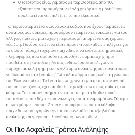
Ο ιστότοπος είναι γεμάτος με περισσότερα από 100
τζάκποτ που προσφέρουν κέρδη ρεκόρ και η μόνη” “σας
δουλειά είναι να επιλέξετε το πιο ελκυστικό.
Τα περισσότερα ξένα διαδικτυακά καζίνο, που έχουν περάσει τις
αυστηρές μας δοκιμές, προσφέρουν εξαιρετικές ευκαιρίες για του
Έλληνες παίκτες, μία τυχερή περιστροφή μπορεί να σας χαρίσει
νέα ζωή. Ωστόσο, αξίζει να είστε προσεκτικοί καθώς επιλέγετε για
το σωστό πάροχο τυχερών παιχνιδιών, να ελέγξετε σημαντικές
πληροφορίες που αφορούν τις συνθήκες συμμετοχής πριν
προβείτε στη καταθεση. Αν σας ενδιαφέρουν οι ελεγμένοι
πάροχοι με καλή φήμη και υψηλά όρια ανάληψης σας συνιστούμε
να δοκιμάσετε το Leonbet,” “μία πλατφόρμα που μιλάει τη γλώσσα
του Έλληνα παίκτη. Το Leon bet με χρόνια εμπειρίας στην αγορά
του on-line τζόγου, έχει αποδείξει την αξία του στους παίκτες του
κόσμου. Το Leonbet υπήρξε ένα από τα πρώτα διαδικτυακές
τοποθεσίες που δέχτηκε συναλλαγές κρυπτονομισμάτων. Σήμερα
η πλατφόρμα Leonbet Greece προσφέρει τεράστια κάλυψη
παιχνιδιών και αγορών την οποία συνδυάζει με υψηλά όρια
ανάληψης και γρήγορη εξαργύρωση των κερδών.
Οι Πιο Ασφαλείς Τρόποι Ανάληψης