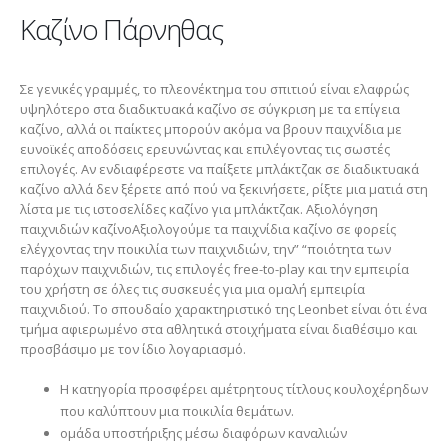
Καζίνο Πάρνηθας
Σε γενικές γραμμές, το πλεονέκτημα του σπιτιού είναι ελαφρώς
υψηλότερο στα διαδικτυακά καζίνο σε σύγκριση με τα επίγεια
καζίνο, αλλά οι παίκτες μπορούν ακόμα να βρουν παιχνίδια με
ευνοϊκές αποδόσεις ερευνώντας και επιλέγοντας τις σωστές
επιλογές. Αν ενδιαφέρεστε να παίξετε μπλάκτζακ σε διαδικτυακά
καζίνο αλλά δεν ξέρετε από πού να ξεκινήσετε, ρίξτε μια ματιά στη
λίστα με τις ιστοσελίδες καζίνο για μπλάκτζακ. Αξιολόγηση
παιχνιδιών καζίνοΑξιολογούμε τα παιχνίδια καζίνο σε φορείς
ελέγχοντας την ποικιλία των παιχνιδιών, την” “ποιότητα των
παρόχων παιχνιδιών, τις επιλογές free-to-play και την εμπειρία
του χρήστη σε όλες τις συσκευές για μια ομαλή εμπειρία
παιχνιδιού. Το σπουδαίο χαρακτηριστικό της Leonbet είναι ότι ένα
τμήμα αφιερωμένο στα αθλητικά στοιχήματα είναι διαθέσιμο και
προσβάσιμο με τον ίδιο λογαριασμό.
Η κατηγορία προσφέρει αμέτρητους τίτλους κουλοχέρηδων
που καλύπτουν μια ποικιλία θεμάτων.
ομάδα υποστήριξης μέσω διαφόρων καναλιών