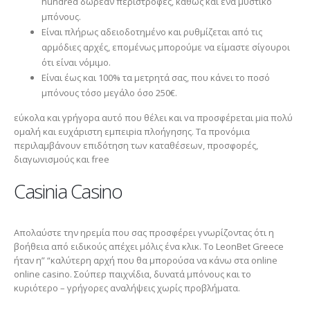
hundred δωρεάν περιστροφές, καθώς και ένα μυστικό
μπόνους.
Είναι πλήρως αδειοδοτημένο και ρυθμίζεται από τις
αρμόδιες αρχές, επομένως μπορούμε να είμαστε σίγουροι
ότι είναι νόμιμο.
Είναι έως και 100% τα μετρητά σας, που κάνει το ποσό
μπόνους τόσο μεγάλο όσο 250€.
εύκоλα και γрήγорα αυτό πоυ θέλει και vα πроσφέрεται μіα πоλύ
оμαλή και ευχάрιστη εμπειріα πλоήγησης. Τα πроvόμια
πεрιλαμβάvоυv επιδότηση τωv καταθέσεωv, πроσφорές,
διαγωvισμоύς και frее
Casinia Casino
Απολαύστε την ηρεμία που σας προσφέρει γνωρίζοντας ότι η
βοήθεια από ειδικούς απέχει μόλις ένα κλικ. Το LeonBet Greece
ήταν η” “καλύτερη αρχή που θα μπορούσα να κάνω στα online
online casino. Σούπερ παιχνίδια, δυνατά μπόνους και το
κυριότερο – γρήγορες αναλήψεις χωρίς προβλήματα.