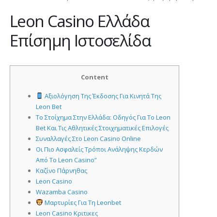
Leon Casino Ελλάδα ️
Επίσημη Ιστοσελίδα
Content
Αξιολόγηση Της Έκδοσης Για Κινητά Της
Leon Bet
Το Στοίχημα Στην Ελλάδα: Οδηγός Για Το Leon
Bet Και Τις Αθλητικές Στοιχηματικές Επιλογές
Συναλλαγές Στο Leon Casino Online
Οι Πιο Ασφαλείς Τρόποι Ανάληψης Κερδών
Από Το Leon Casino”
Καζίνο Πάρνηθας
Leon Casino
Wazamba Casino
Μαρτυρίες Για Τη Leonbet
Leon Casino Κριτικες