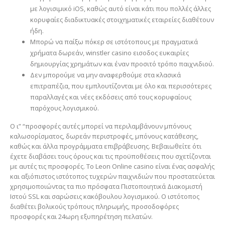
με λογισιμικό iOS, καθώς αυτό είναι κάτι που πολλές άλλες
κορυφαίες διαδικτυακές στοιχηματικές εταιρείες διαθέτουν
ήδη.
Μπορώ να παίξω πόκερ σε ιστότοπους με πραγματικά
χρήματα δωρεάν, winstler casino εισοδος ευκαιρίες
δημιουργίας χρημάτων και έναν προσιτό τρόπο παιχνιδιού.
Δεν μπορούμε να μην αναφερθούμε στα κλασικά
επιτραπέζια, που εμπλουτίζονται με όλο και περισσότερες
παραλλαγές και νέες εκδόσεις από τους κορυφαίους
παρόχους λογισμικού.
Ο ι” “προσφορές αυτές μπορεί να περιλαμβάνουν μπόνους
καλωσορίσματος, δωρεάν περιστροφές, μπόνους κατάθεσης,
καθώς και άλλα προγράμματα επιβράβευσης. Βεβαιωθείτε ότι
έχετε διαβάσει τους όρους και τις προϋποθέσεις που σχετίζονται
με αυτές τις προσφορές. Το Leon Online casino είναι ένας ασφαλής
και αξιόπιστος ιστότοπος τυχερών παιχνιδιών που προστατεύεται
χρησιμοποιώντας τα πιο πρόσφατα Πιστοποιητικά Διακομιστή
Ιστού SSL και σαρώσεις κακόβουλου λογισμικού. Ο ιστότοπος
διαθέτει βολικούς τρόπους πληρωμής, προσοδοφόρες
προσφορές και 24ωρη εξυπηρέτηση πελατών.