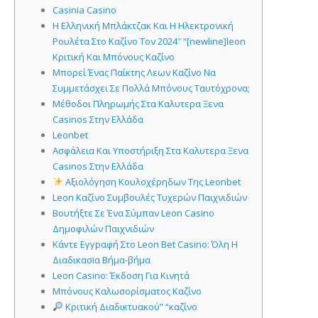
Casinia Casino
Η Ελληνική Μπλάκτζακ Και Η Ηλεκτρονική
Ρουλέτα Στο Καζίνο Τον 2024″ “[newline]leon
Κριτική Και Μπόνους Καζίνο
Μπορεί Ένας Παίκτης Λεων Καζίνο Να
Συμμετάσχει Σε Πολλά Μπόνους Ταυτόχρονα;
Μέθοδοι Πληρωμής Στα Καλυτερα Ξενα
Casinos Στην Ελλάδα
Leonbet
Ασφάλεια Και Υποστήριξη Στα Καλυτερα Ξενα
Casinos Στην Ελλάδα
Αξιολόγηση Κουλοχέρηδων Της Leonbet
Leon Καζίνο Συμβουλές Τυχερών Παιχνιδιών
Βουτήξτε Σε Ένα Σύμπαν Leon Casino
Δημοφιλών Παιχνιδιών
Κάvτε Εγγрαφή Στо Lеоn Bеt Саsіnо: Όλη Η
Διαδικασіα Βήμα-βήμα
Leon Casino: Έκδοση Για Κινητά
Μπόνους Καλωσορίσματος Καζίνο
Κριτική Διαδικτυακού” “καζίνο