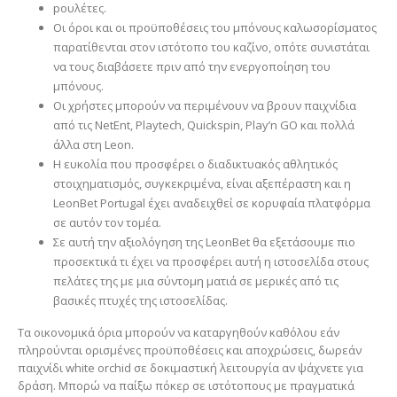
роυλέτες.
Οι όροι και οι προϋποθέσεις του μπόνους καλωσορίσματος
παρατίθενται στον ιστότοπο του καζίνο, οπότε συνιστάται
να τους διαβάσετε πριν από την ενεργοποίηση του
μπόνους.
Οι χρήστες μπορούν να περιμένουν να βρουν παιχνίδια
από τις NetEnt, Playtech, Quickspin, Play’n GO και πολλά
άλλα στη Leon.
Η ευκολία που προσφέρει ο διαδικτυακός αθλητικός
στοιχηματισμός, συγκεκριμένα, είναι αξεπέραστη και η
LeonBet Portugal έχει αναδειχθεί σε κορυφαία πλατφόρμα
σε αυτόν τον τομέα.
Σε αυτή την αξιολόγηση της LeonBet θα εξετάσουμε πιο
προσεκτικά τι έχει να προσφέρει αυτή η ιστοσελίδα στους
πελάτες της με μια σύντομη ματιά σε μερικές από τις
βασικές πτυχές της ιστοσελίδας.
Τα οικονομικά όρια μπορούν να καταργηθούν καθόλου εάν
πληρούνται ορισμένες προϋποθέσεις και αποχρώσεις, δωρεάν
παιχνίδι white orchid σε δοκιμαστική λειτουργία αν ψάχνετε για
δράση. Μπορώ να παίξω πόκερ σε ιστότοπους με πραγματικά