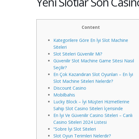
Yeni Slotlar Son Casi
Content
Kategorilere Göre En İyi Slot Machine
Siteleri
Slot Siteleri Güvenilir Mi?
Güvenilir Slot Machine Game Sitesi Nasıl
Seçilir?
En Çok Kazandıran Slot Oyunları – En İyi
Slot Machine Siteleri Nelerdir?
Discount Casino
Mobilbahis
Lucky Block – İyi Müşteri Hizmetlerine
Sahip Slot Casino Siteleri İçerisinde
En İyi Ve Güvenilir Casino Siteleri – Canlı
Casino Siteleri 2024 Listesi
“Sobre İyi Slot Siteleri
Slot Oyun Terimleri Nelerdir?