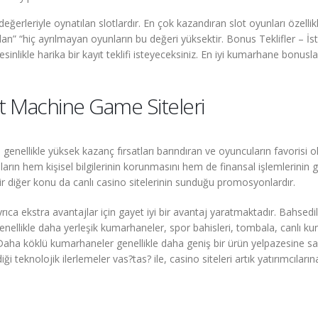
değerleriyle oynatılan slotlardır. En çok kazandıran slot oyunları özel
dan” “hiç ayrılmayan oyunların bu değeri yüksektir. Bonus Teklifler – İs
inlikle harika bir kayıt teklifi isteyeceksiniz. En iyi kumarhane bonusl
lot Machine Game Siteleri
 genellikle yüksek kazanç fırsatları barındıran ve oyuncuların favorisi o
ıcıların hem kişisel bilgilerinin korunmasını hem de finansal işlemlerinin
ir diğer konu da canlı casino sitelerinin sunduğu promosyonlardır.
ca ekstra avantajlar için gayet iyi bir avantaj yaratmaktadır. Bahsedi
 Genellikle daha yerleşik kumarhaneler, spor bahisleri, tombala, canlı k
. Daha köklü kumarhaneler genellikle daha geniş bir ürün yelpazesine 
iği teknolojik ilerlemeler vas?tas? ile, casino siteleri artık yatırımcı