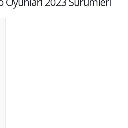
no Oyunları 2023 Sürümleri