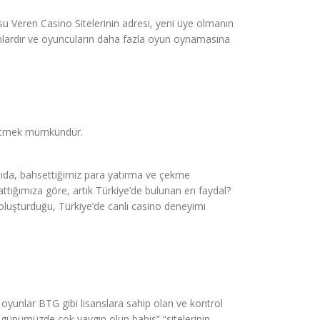
nusu Veren Casino Sitelerinin adresi, yeni üye olmanın
 oranlardır ve oyuncuların daha fazla oyun oynamasına
de etmek mümkündür.
ğıda, bahsettiğimiz para yatırma ve çekme
attığımıza göre, artık Türkiye’de bulunan en faydal?
oluşturduğu, Türkiye’de canlı casino deneyimi
 oyunlar BTG gibi lisanslara sahip olan ve kontrol
ar günümüzde çok yaygın olup bahis” “sitelerinin