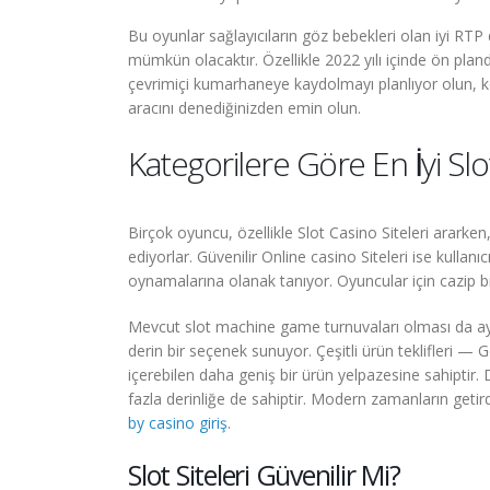
Bu oyunlar sağlayıcıların göz bebekleri olan iyi RTP 
mümkün olacaktır. Özellikle 2022 yılı içinde ön plan
çevrimiçi kumarhaneye kaydolmayı planlıyor olun, kes
aracını denediğinizden emin olun.
Kategorilere Göre En İyi S
Birçok oyuncu, özellikle Slot Casino Siteleri ararken,
ediyorlar. Güvenilir Online casino Siteleri ise kullan
oynamalarına olanak tanıyor. Oyuncular için cazip b
Mevcut slot machine game turnuvaları olması da ayrı
derin bir seçenek sunuyor. Çeşitli ürün teklifleri —
içerebilen daha geniş bir ürün yelpazesine sahiptir
fazla derinliğe de sahiptir. Modern zamanların getird
by casino giriş
.
Slot Siteleri Güvenilir Mi?