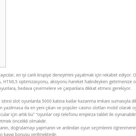
ayıcılar, en iyi canlı krupiye deneyimini yaşatmak için rekabet ediyo
en, HTML5 optimizasyonu, aksiyonu hareket halindeyken getirmenize ola
 oyunlara, bedava çevirmelere ve çarpanlara dikkat etmesi gerekiyor.
et sitesi slot oyunlarda 5000 katına kadar kazanma imkanı sumasıyla di
n yazılmasa da en yeni çıkan ve popüler casino slotları mobil olarak o
ular için artık bu” “oyunlar cep telefonu empieza tablet ile oynanabil
etmek öncelikli olmalıdır.
manın, doğrulamayı yapmanın ve ardından oyun seçimlerini öğrenmenin
uro kayıp bonusu verilmektedir.