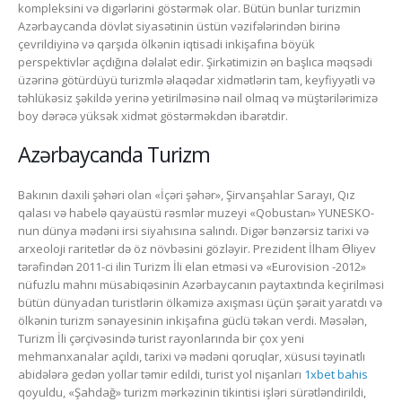
kompleksini və digərlərini göstərmək olar. Bütün bunlar turizmin
Azərbaycanda dövlət siyasətinin üstün vəzifələrindən birinə
çevrildiyinə və qarşıda ölkənin iqtisadi inkişafına böyük
perspektivlər açdığına dəlalət edir. Şirkətimizin ən başlıca məqsədi
üzərinə götürdüyü turizmlə əlaqədar xidmətlərin tam, keyfiyyətli və
təhlükəsiz şəkildə yerinə yetirilməsinə nail olmaq və müştərilərimizə
boy dərəcə yüksək xidmət göstərməkdən ibarətdir.
Azərbaycanda Turizm
Bakının daxili şəhəri olan «İçəri şəhər», Şirvanşahlar Sarayı, Qız
qalası və habelə qayaüstü rəsmlər muzeyi «Qobustan» YUNESKO-
nun dünya mədəni irsi siyahısına salındı. Digər bənzərsiz tarixi və
arxeoloji raritetlər də öz növbəsini gözləyir. Prezident İlham Əliyev
tərəfindən 2011-ci ilin Turizm İli elan etməsi və «Eurovision -2012»
nüfuzlu mahnı müsabiqəsinin Azərbaycanın paytaxtında keçirilməsi
bütün dünyadan turistlərin ölkəmizə axışması üçün şərait yaratdı və
ölkənin turizm sənayesinin inkişafına güclü təkan verdi. Məsələn,
Turizm İli çərçivəsində turist rayonlarında bir çox yeni
mehmanxanalar açıldı, tarixi və mədəni qoruqlar, xüsusi təyinatlı
abidələrə gedən yollar təmir edildi, turist yol nişanları
1xbet bahis
qoyuldu, «Şahdağ» turizm mərkəzinin tikintisi işləri sürətləndirildi,