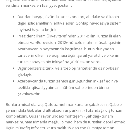
və idman mərkəzləri fəaliyyət göstərir.
Bundan başqa, özündə turist zonaları, abidələr və ölkənin
digər istiqamətlərini ehtiva edən GoMap naviqasiya sistemi
layihəsi həyata keçirildi.
Prezident İlham Əliyev tərəfindən 2011-ci ilin Turizm İli elan
etməsi və «Eurovision -2012» nüfuzlu mahnı müsabiqəsinin
Azərbaycanın paytaxtında keçirilməsi bütün dünyadan
turistlərin ölkəmizə axışması üçün şərait yaratdı və ölkənin
turizm sənayesinin inkişafına güclü təkan verdi.
Digər bənzərsiz tarixi və arxeoloji raritetlər də öz növbəsini
gözləyir.
Azərbaycanda turizm sahəsi günü-gündən inkişaf edir və
tezliklə iqtisadiyyatın ən mühüm sahələrindən birinə
çevriləcəkdir.
Bunlara misal olaraq, Qafqaz mehmanxanalar şəbəkəsini, Qəbələ
şəhərindəki Gabaland attraksionlar parkını, «Tufandağ» qış turizm
kompleksini, Qusar rayonundakı möhtəşəm «Şahdağ» turizm
mərkəzini, həm idmanla məşğul olmaq, həm də turistləri qəbul etmək
üçün müvafiq infrastruktura malik 15-dən çox Olimpiya idman