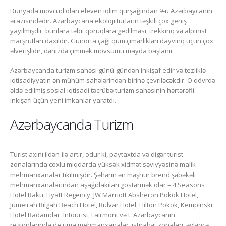
Dünyada mövcud olan eleven iqlim qurşağından 9-u Azərbaycanın
ərazisindədir. Azərbaycana ekoloji turların təşkili çox geniş
yayılmışdır, bunlara təbii qoruqlara gedilməsi, trekkinq və alpinist
marşrutları daxildir. Günorta çağı qum çimərlikləri dayvinq üçün çox
əlverişlidir, dənizdə çimmək mövsümü mayda başlanır.
Azərbaycanda turizm sahəsi günü-gündən inkişaf edir və tezliklə
iqtisadiyyatın ən mühüm sahələrindən birinə çevriləcəkdir. O dövrdə
əldə edilmiş sosial-iqtisadi təcrübə turizm sahəsinin hərtərəfli
inkişafı üçün yeni imkanlar yaratdı.
Azərbaycanda Turizm
Turist axını ildən-ilə artır, odur ki, paytaxtda və digər turist
zonalarında çoxlu miqdarda yüksək xidmət səviyyəsinə malik
mehmanxanalar tikilmişdir. Şəhərin ən məşhur brend şəbəkəli
mehmanxanalarından aşağıdakıları göstərmək olar – 4 Seasons
Hotel Baku, Hyatt Regency, JW Marriott Absheron Pokok Hotel,
Jumeirah Bilgah Beach Hotel, Bulvar Hotel, Hilton Pokok, Kempinski
Hotel Badamdar, Intourist, Fairmont və t. Azərbaycanın
regionlarında de uma mehmanxanalar, istirahət zonaları, əyləncə