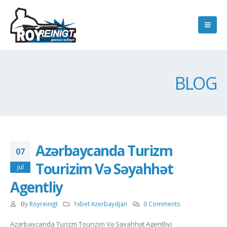
BLOG
Azərbaycanda Turizm
07
Tourizim Və Səyahhət
jul
Agentliy
By
Royreinigt
1xbet Azerbaydjan
0 Comments
Azərbaycanda Turizm Tourizim Və Səyahhət Agentliyi