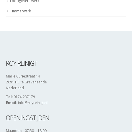
Loodgieters werk
Timmerwerk
ROY REINIGT
Marie Curiestraat 14
2691 HC ‘s-Gravenzande
Nederland
Tel:
0174 237179
Email:
info@royreinigt.nl
OPENINGSTIJDEN
Maandag: 07:30 – 18:00