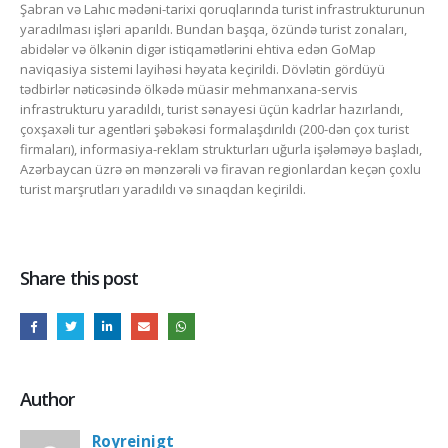
Şabran və Lahıc mədəni-tarixi qoruqlarında turist infrastrukturunun
yaradılması işləri aparıldı. Bundan başqa, özündə turist zonaları,
abidələr və ölkənin digər istiqamətlərini ehtiva edən GoMap
naviqasiya sistemi layihəsi həyata keçirildi. Dövlətin gördüyü
tədbirlər nəticəsində ölkədə müasir mehmanxana-servis
infrastrukturu yaradıldı, turist sənayesi üçün kadrlar hazırlandı,
çoxşaxəli tur agentləri şəbəkəsi formalaşdırıldı (200-dən çox turist
firmaları), informasiya-reklam strukturları uğurla işələməyə başladı,
Azərbaycan üzrə ən mənzərəli və firavan regionlardan keçən çoxlu
turist marşrutları yaradıldı və sınaqdan keçirildi.
Share this post
Author
Royreinigt