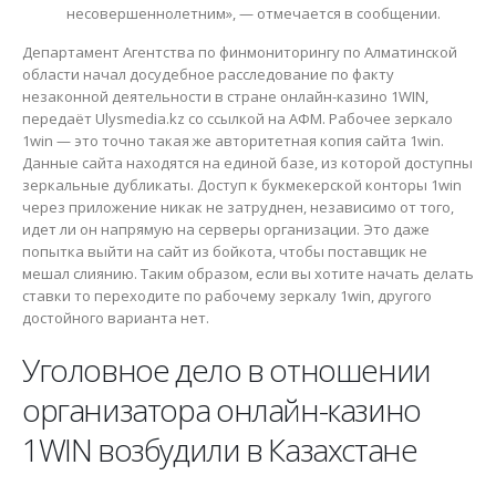
несовершеннолетним», — отмечается в сообщении.
Департамент Агентства по финмониторингу по Алматинской
области начал досудебное расследование по факту
незаконной деятельности в стране онлайн-казино 1WIN,
передаёт Ulysmedia.kz со ссылкой на АФМ. Рабочее зеркало
1win — это точно такая же авторитетная копия сайта 1win.
Данные сайта находятся на единой базе, из которой доступны
зеркальные дубликаты. Доступ к букмекерской конторы 1win
через приложение никак не затруднен, независимо от того,
идет ли он напрямую на серверы организации. Это даже
попытка выйти на сайт из бойкота, чтобы поставщик не
мешал слиянию. Таким образом, если вы хотите начать делать
ставки то переходите по рабочему зеркалу 1win, другого
достойного варианта нет.
Уголовное дело в отношении
организатора онлайн-казино
1WIN возбудили в Казахстане