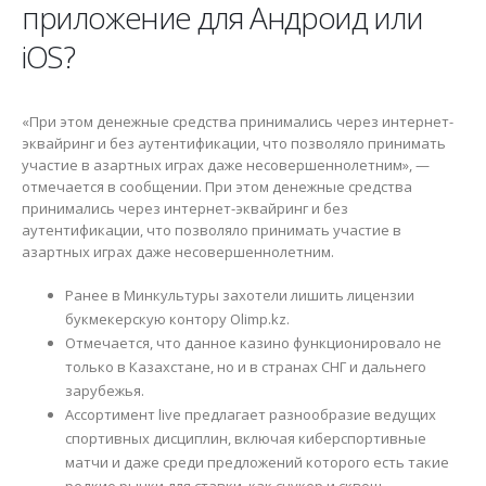
приложение для Андроид или
iOS?
«При этом денежные средства принимались через интернет-
эквайринг и без аутентификации, что позволяло принимать
участие в азартных играх даже несовершеннолетним», —
отмечается в сообщении. При этом денежные средства
принимались через интернет-эквайринг и без
аутентификации, что позволяло принимать участие в
азартных играх даже несовершеннолетним.
Ранее в Минкультуры захотели лишить лицензии
букмекерскую контору Olimp.kz.
Отмечается, что данное казино функционировало не
только в Казахстане, но и в странах СНГ и дальнего
зарубежья.
Ассортимент live предлагает разнообразие ведущих
спортивных дисциплин, включая киберспортивные
матчи и даже среди предложений которого есть такие
редкие рынки для ставки, как снукер и сквош.