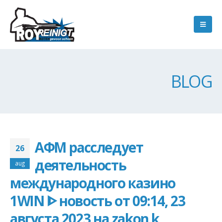
BLOG
АФМ расследует
26
деятельность
aug
международного казино
1WIN ᐈ новость от 09:14, 23
августа 2023 на zakon k