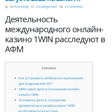
By
Royreinigt
Uncategorized
0 Comments
Деятельность
международного онлайн-
казино 1WIN расследуют в
АФМ
Content
Как установить мобильное приложение
для Андроид или iOS?
АФМ завел дело в отношении онлайн-
казино 1WIN
Уголовное дело в отношении
организатора онлайн-казино 1WIN
возбудили в Казахстане