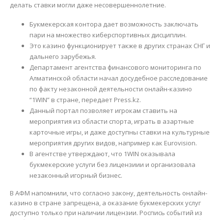
делать ставки могли даже несовершеннолетние.
Букмекерская контора дает возможность заключать
пари на множество киберспортивных дисциплин.
Это казино функционирует также в других странах СНГ и
дальнего зарубежья.
Департамент агентства финансового мониторинга по
ROY REINIGT
Алматинской области начал досудебное расследование
по факту незаконной деятельности онлайн-казино
“1WIN” в стране, передает Press.kz.
Marie Curiestraat 14
Данный портал позволяет игрокам ставить на
2691 HC ‘s-Gravenzande
мероприятия из области спорта, играть в азартные
Nederland
карточные игры, и даже доступны ставки на культурные
Tel:
0174 237179
мероприятия других видов, например как Eurovision.
Email:
info@royreinigt.nl
В агентстве утверждают, что 1WIN оказывала
букмекерские услуги без лицензиии и организовала
OPENINGSTIJDEN
незаконный игорный бизнес.
В АФМ напомнили, что согласно закону, деятельность онлайн-
Maandag: 07:30 – 18:00
казино в стране запрещена, а оказание букмекерских услуг
Dinsdag: 07:30 – 18:00
доступно только при наличии лицензии. Роспись событий из
Woensdag: 07:30 – 18:00