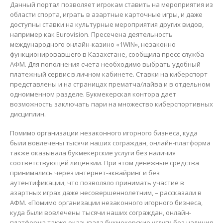
Данный портал позволяет игрокам ставить на мероприятия из
области спорта, играть в азартные карточные игры, и даже
доступны ставки на культурные мероприятия других видов,
например как Eurovision. Пресечена деятельность
международного онлайн-казино «1WIN», незаконно
функционировавшего в Казахстане, сообщила пресс-служба
АФМ. Для пополнения счета необходимо выбрать удобный
платежный сервис в личном кабинете. Ставки на киберспорт
представлены и на страницах прематча/лайва и в отдельном
одноименном разделе. Букмекерская контора дает
возможность заключать пари на множество киберспортивных
дисциплин.
Помимо организации незаконного игорного бизнеса, куда
были вовлечены тысячи наших сограждан, онлайн-платформа
также оказывала букмекерские услуги без наличия
соответствующей лицензии. При этом денежные средства
принимались через интернет-эквайринг и без
аутентификации, что позволяло принимать участие в
азартных играх даже несовершеннолетним, – рассказали в
АФМ. «Помимо организации незаконного игорного бизнеса,
куда были вовлечены тысячи наших сограждан, онлайн-
платформа также оказывала букмекерские услуги без наличия