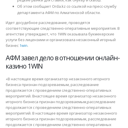
Об этом сообщает Orda.kz со ссылкой на пресс-службу
департамента АФМ по Алматинской области.
Идет досудебное расследование, проводятся
соответствующие следственно-оперативные мероприятия. В
агентстве утверждают, что 1WIN оказывала букмекерские
услуги без лицензиии и организовала незаконный игорный
бизнес
1win
.
АФМ завел дело в отношении онлайн-
казино 1WIN
«В настоящее время организатор незаконного игорного
бизнеса признан подозреваемым, расследование
продолжается с проведением следственно-оперативных
мероприятий. Внастоящее время организатор незаконного
игорного бизнеса признан подозреваемым,расследование
продолжается с проведением следственно-оперативных
мероприятий. В настоящее время организатор незаконного
игорного бизнеса признан подозреваемым, расследование
продолжается с проведением следственно-оперативных