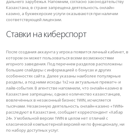
дальнего зарубежья. Напомним, согласно законодательству
Казахстана, в стране запрещена деятельность онлайн-
казино, а букмекерские услуги оказываются при наличии
соответствующей лицензии.
Ставки на киберспорт
После создания аккаунта у игрока появится личный кабинет, в
котором он может пользоваться всеми возможностями
игорного заведения. Под перечнем разделов расположены
большие слайдеры с информацией о бонусах и других
особенностях сайта. Далее указаны наиболее популярные
разделы, а под ними исходы 1х2 на актуальные прематч- и
лайв-события. В агентстве напомнили, что онлайн-казино в
Казахстане запрещены, однако количество казахстанцев,
вовлечённых в незаконный бизнес 1WIN, исчисляется
тысячами. Незаконную деятельность онлайн-казино «1WIN»
расследуют в Казахстане, сообщает корреспондент «Хабар
24». У мобильной версии 1WIN в целом нет отличий с
классической компьютерной версией ни по функционалу, ни
по набору доступных услуг.