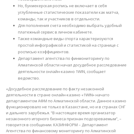
Но, букмекерская роспись не включает в себя
углубленные статистические показатели как матча,
команды, так и участников в отдельности.
Для пополнения счета необходимо выбрать удобный
платежный сервис в личном кабинете.
Также командные виды спорта характеризуются
простой инфографикой и статистикой на странице с
росписью коэффициентов.
Департамент агентства по финмониторингу по
Алматинской области начал досудебное расследование
деятельности онлайн-казино 1WIN, сообщает
ведомство.
«Досудебное расследование по факту незаконной
деятельности в стране онлайн-казино «1WIN» начато
департаментом АФМ по Алматинской области. Данное казино
функционировало не только в Казахстане, но и в странах СНГ
и дальнего зарубежья. “В настоящее время организатор
незаконного игорного бизнеса признан подозреваемым”, –
говорится в сообщении. КАЗИНФОРМ – Департамент
Агентства по финансовому мониторингу по Алматинской