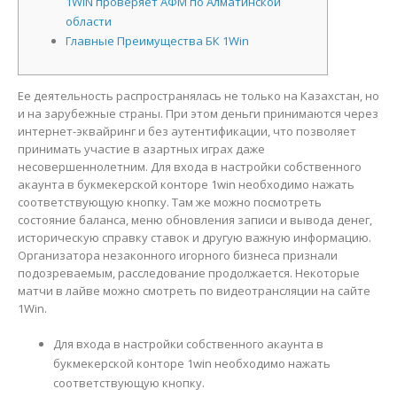
1WIN проверяет АФМ по Алматинской
области
Главные Преимущества БК 1Win
Ее деятельность распространялась не только на Казахстан, но
и на зарубежные страны. При этом деньги принимаются через
интернет-эквайринг и без аутентификации, что позволяет
принимать участие в азартных играх даже
несовершеннолетним. Для входа в настройки собственного
акаунта в букмекерской конторе 1win необходимо нажать
соответствующую кнопку. Там же можно посмотреть
состояние баланса, меню обновления записи и вывода денег,
историческую справку ставок и другую важную информацию.
Организатора незаконного игорного бизнеса признали
подозреваемым, расследование продолжается. Некоторые
матчи в лайве можно смотреть по видеотрансляции на сайте
1Win.
Для входа в настройки собственного акаунта в
букмекерской конторе 1win необходимо нажать
соответствующую кнопку.