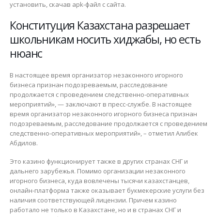
установить, скачав apk-файл с сайта.
Конституция Казахстана разрешает
школьникам носить хиджабы, но есть
нюанс
В настоящее время организатор незаконного игорного
бизнеса признан подозреваемым, расследование
продолжается с проведением следственно-оперативных
мероприятий», — заключают в пресс-службе. В настоящее
время организатор незаконного игорного бизнеса признан
подозреваемым, расследование продолжается с проведением
следственно-оперативных мероприятий», – отметил Алибек
Абдилов.
Это казино функционирует также в других странах СНГ и
дальнего зарубежья. Помимо организации незаконного
игорного бизнеса, куда вовлечены тысячи казахстанцев,
онлайн-платформа также оказывает букмекерские услуги без
наличия соответствующей лицензии. Причем казино
работало не только в Казахстане, но и в странах СНГ и