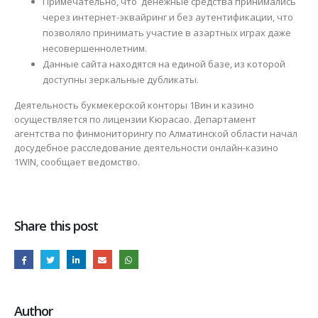
Примечательно, что денежные средства принимались
через интернет-эквайринг и без аутентификации, что
позволяло принимать участие в азартных играх даже
несовершеннолетним.
Данные сайта находятся на единой базе, из которой
доступны зеркальные дубликаты.
Деятельность букмекерской конторы 1Вин и казино
осуществляется по лицензии Кюрасао. Департамент
агентства по финмониторингу по Алматинской области начал
досудебное расследование деятельности онлайн-казино
© Copyright 2020.
1WIN, сообщает ведомство.
Powerd by
GMNL
Privacyverklaring
Cookie Policy
KAM-beleidsverklaring
Share this post
Contact
Author