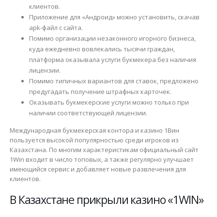
клиентов.
Приложение для «Андроид» можно установить, скачав
apk-файл с сайта.
Помимо организации незаконного игорного бизнеса,
куда ежедневно вовлекались тысячи граждан,
платформа оказывала услуги букмекера без наличия
лицензии.
Помимо типичных вариантов для ставок, предложено
предугадать получение штрафных карточек.
Оказывать букмекерские услуги можно только при
наличии соответствующей лицензии.
Международная букмекерская контора и казино 1Вин
пользуется высокой популярностью среди игроков из
Казахстана. По многим характеристикам официальный сайт
1Win входит в число топовых, а также регулярно улучшает
имеющийся сервис и добавляет новые развлечения для
клиентов.
В Казахстане прикрыли казино «1WIN»