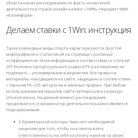
области начал расследование по факту незаконной
деятельности в стране онлайн-казино «1WIN», передает МИА
«Казинформ».
Делаем ставки с 1Win: инструкция
Также командные виды спорта характеризуются простой
инфографикой и статистикой на странице с росписью
коэффициентов. Иная информация в соответствии со статьей
201 Уголовно-процессуального кодекса РК разглашению не
подлежит», – резюмировали в ведомстве. Все права на
материалы, находящиеся на сайте, защищены в соответствии
с Законом РК «Об авторском и смежных правах». При любом
использовании материалов сайта гипперссылка на ресурс
объязательна. На данный момент расследование
продолжается, и организатор деятельности казино является
подозреваемым.
У букмекерской конторы 1вин нет необходимой
лицензии для того, чтобы она смогла взять
ответственность на себя за уплату налогов за своих