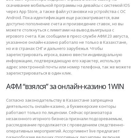
скачивание мобильной программы на девайсы с системой IOS
через App Store, а также файл установки на устройства с ОС
Android. Пока идентификация еще рассматривается, вам
доступно пополнение счета и произведение ставок, но вы
можете столкнуться с лимитами на вывод выигрыша с
игрового счета. Как сообщили в пресс-службе АФМ 23 августа,
указанное онлайн-казино работало не только в Казахстане,
но и в странах СНГ и дальнего зарубежья. Чтобы
зарегистрировать игрока, важно ввести индивидуальную
информацию, подтверждающую его характер, используя
адрес электронной почты или номер телефона, так же можете
зарегистрироваться в один клик.
АФМ “взялся” за онлайн-казино 1WIN
Согласно законодательству в Казахстане запрещена
деятельность онлайн-казино, а букмекерские конторы
работают только по лицензии. Сейчас организатора
незаконного игорного бизнеса признали подозреваемым,
расследование продолжается с проведением следственно-
оперативных мероприятий. Ассортимент live предлагает
разнообразие ведущих спортивных дисциплин, включая