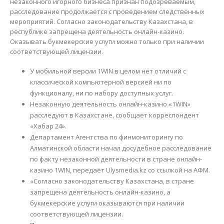
незаконного игорного бизнеса признан подозреваемым,
расследование продолжается с проведением следственных
мероприятий. Согласно законодательству Казахстана, в
республике запрещена деятельность онлайн-казино.
Оказывать букмекерские услуги можно только при наличии
соответствующей лицензии.
У мобильной версии 1WIN в целом нет отличий с
классической компьютерной версией ни по
функционалу, ни по набору доступных услуг.
Незаконную деятельность онлайн-казино «1WIN»
расследуют в Казахстане, сообщает корреспондент
«Хабар 24».
Департамент Агентства по финмониторингу по
Алматинской области начал досудебное расследование
по факту незаконной деятельности в стране онлайн-
казино 1WIN, передаёт Ulysmedia.kz со ссылкой на АФМ.
«Согласно законодательству Казахстана, в стране
запрещена деятельность онлайн-казино, а
букмекерские услуги оказываются при наличии
соответствующей лицензии.