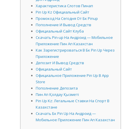
Характеристика Слотов Пинап
Pin Up Kz Официальный Сайт
Промокод На Сегодня От Бк Pinup
Пополнение И Вывод Средств
Официальный Сайт Клуба
Скачать Pin-up На Андроид — Мобильное
Приложение Пин Ап Казахстан
Как Зарегистрироваться В Бк Pin Up Через
Приложение
Депозит И Вывод Средств
Официальный Сайт
Официальное Приложение Pin Up В App
Store
Пополнение Депозита
Пин Ап Қолдау Қызметі
Pin Up Kz: Легальные Ставки На Спорт В
Казахстане
Скачать Бк Pin Up На Андроид —
Мобильное Приложение Пин Ап Казахстан