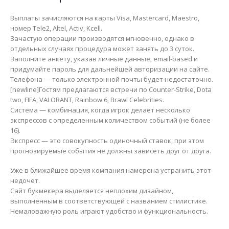
Выплаты зачисляются на карты Visa, Mastercard, Maestro,
номер Tele2, Altel, Activ, Kcell.
Зачастую операции производятся мгновенно, однако в
отдельных случаях процедура может занять до 3 суток.
Заполните анкету, указав личные данные, email-based и
придумайте пароль для дальнейшей авторизации на сайте.
Телефона — только электронной почты будет недостаточно.
[newline]Гостям предлагаются встречи по Counter-Strike, Dota
two, FIFA, VALORANT, Rainbow 6, Brawl Celebrities.
Система — комбинация, когда игрок делает несколько
экспрессов с определенным количеством событий (не более
16).
Экспресс — это совокупность одиночный ставок, при этом
прогнозируемые события не должны зависеть друг от друга.
Уже в ближайшее время компания намерена устранить этот
недочет.
Сайт букмекера выделяется неплохим дизайном,
выполненным в соответствующей с названием стилистике.
Немаловажную роль играют удобство и функциональность.