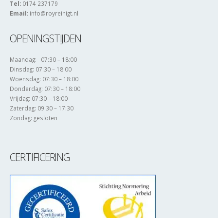
Tel:
0174 237179
Email:
info@royreinigt.nl
OPENINGSTIJDEN
Maandag: 07:30 – 18:00
Dinsdag: 07:30 – 18:00
Woensdag: 07:30 – 18:00
Donderdag: 07:30 – 18:00
Vrijdag: 07:30 – 18:00
Zaterdag: 09:30 – 17:30
Zondag: gesloten
CERTIFICERING