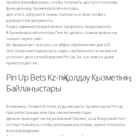
пройти верификацию, чтобы получить доступ к полному
функционалу букмекерской конторы.
Для этого загрузите сканы паспорта и свое селфи с
разворотом документа.
Редко администрация может запросить видеозвонок.
В букмекерской конторе Пин Ап делать ставки можно не
только через сайт.
БК предлагает скачать на айфон приложение для iOS.
Оно позволяетзаключать пари с мобильного и ничем не
уступает десктопной версии Pin Up. kz, а в чем-то даже
превосходит ее.
Pin Up Bets Kz-тің Қолдау Қызметінің
Байланыстары
Возможно, появится поле, куда вводить промокод на Pin Up
при регистрации или при заключении пари.
Деньги приходят не на реальный баланс, а на бонусный счет
(«Спорт Баланс»), чтобы распоряжаться ими, нужно отыграть
вознаграждение.