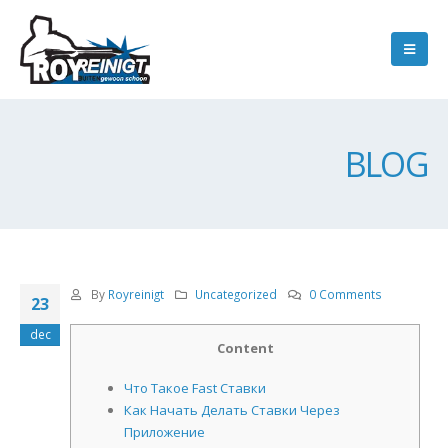
BLOG
By
Royreinigt
Uncategorized
0 Comments
23
dec
Content
Что Такое Fast Ставки
Как Начать Делать Ставки Через
Приложение