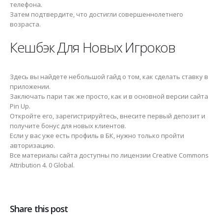
телефона.
Затем подтвердите, что достигли совершеннолетнего
возраста.
Кешбэк Для Новых Игроков
Здесь вы найдете небольшой гайд о том, как сделать ставку в
приложении.
Заключать пари так же просто, как и в основной версии сайта
Pin Up.
Откройте его, зарегистрируйтесь, внесите первый депозит и
получите бонус для новых клиентов.
Если у вас уже есть профиль в БК, нужно только пройти
авторизацию.
Все материалы сайта доступны по лицензии Creative Commons
Attribution 4. 0 Global.
Share this post