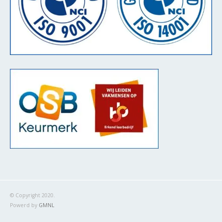
© Copyright 2020.
Powerd by
GMNL