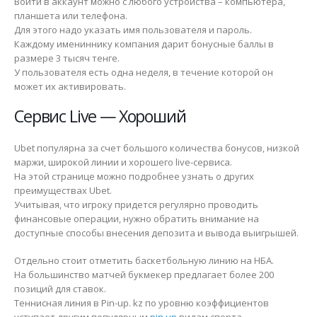
Войти в аккаунт можно с любого устройства – компьютера,
планшета или телефона.
Для этого надо указать имя пользователя и пароль.
Каждому имениннику компания дарит бонусные баллы в
размере 3 тысяч тенге.
У пользователя есть одна неделя, в течение которой он
может их активировать.
Сервис Live — Хороший
Ubet популярна за счет большого количества бонусов, низкой
маржи, широкой линии и хорошего live-сервиса.
На этой странице можно подробнее узнать о других
преимуществах Ubet.
Учитывая, что игроку придется регулярно проводить
финансовые операции, нужно обратить внимание на
доступные способы внесения депозита и вывода выигрышей.
Отдельно стоит отметить баскетбольную линию на НБА.
На большинство матчей букмекер предлагает более 200
позиций для ставок.
Теннисная линия в Pin-up. kz по уровню коэффициентов
уступает другим популярным
pin up
видам спорта.