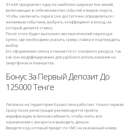
Эта БК предлагает одну из наиболее широких live-линий,
включающих в себя множество событий и видов спорта.
Чтобы заключить пари в Live достаточно определиться с
желаемым событием, выбрать коэффициент и исход, на
который делаете ставку.
После этого будет выполнен автоматический переход в
купон, где необходимо указать сумму ставки и подтвердить
выбор.
Его оформление слегка отличается от основного ресурса, так
как оно модифицировано для удобного использования на
смартфонах и планшетах.
Бонус За Первый Депозит До
125000 Тенге
Легально на территории Казахстана работает только первая.
Сразу после регистрации рекомендуется пройти
верификацию в личном кабинете, чтобы снять все
ограничения с аккаунта и выводить деньги.
Введите код, который придет по СМС на указанный номер