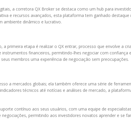
gitais, a corretora QX Broker se destaca como um hub para investido
tuitiva e recursos avançados, esta plataforma tem ganhado destaque
m ambiente dinâmico e lucrativo.
 a primeira etapa é realizar o QX entrar, processo que envolve a cri
nstrumentos financeiros, permitindo-lhes negociar com confiança e 
aos seus membros uma experiência de negociação sem preocupações.
esso a mercados globais; ela também oferece uma série de ferrament
ndicadores técnicos até notícias e análises de mercado, a platafor
uporte contínuo aos seus usuários, com uma equipe de especialistas s
 negociações, permitindo aos investidores novatos aprender e se fam