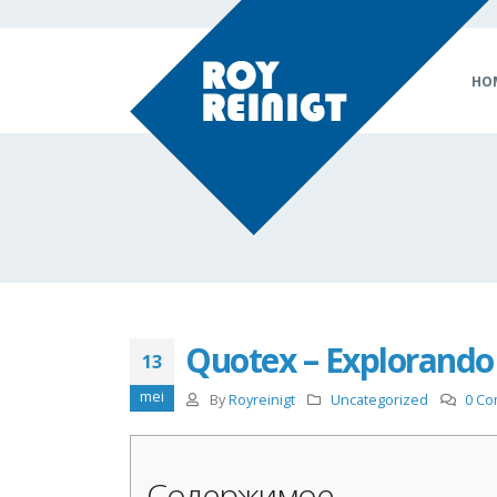
HO
Quotex – Explorando
13
mei
By
Royreinigt
Uncategorized
0 C
Содержимое