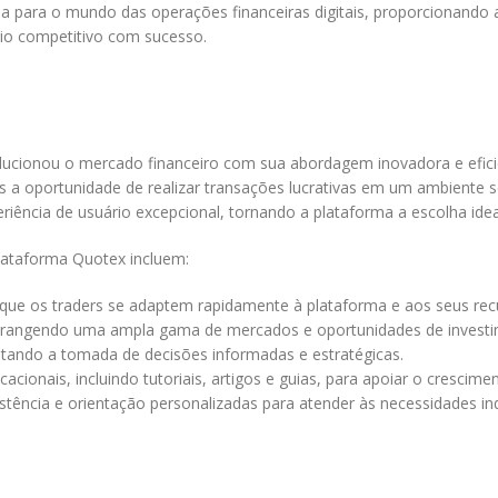
para o mundo das operações financeiras digitais, proporcionando ao
io competitivo com sucesso.
lucionou o mercado financeiro com sua abordagem inovadora e eficie
 a oportunidade de realizar transações lucrativas em um ambiente s
ncia de usuário excepcional, tornando a plataforma a escolha ideal p
ataforma Quotex incluem:
o que os traders se adaptem rapidamente à plataforma e aos seus rec
 abrangendo uma ampla gama de mercados e oportunidades de invest
litando a tomada de decisões informadas e estratégicas.
ionais, incluindo tutoriais, artigos e guias, para apoiar o crescime
stência e orientação personalizadas para atender às necessidades in