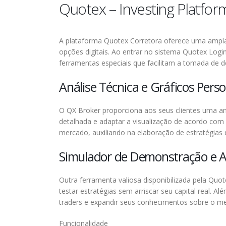
Quotex – Investing Platfor
A plataforma Quotex Corretora oferece uma ampla
opções digitais. Ao entrar no sistema Quotex Login
ferramentas especiais que facilitam a tomada de
Análise Técnica e Gráficos Perso
O QX Broker proporciona aos seus clientes uma amp
detalhada e adaptar a visualização de acordo com s
mercado, auxiliando na elaboração de estratégias d
ROY REINIGT
Simulador de Demonstração e 
Marie Curiestraat 14
Outra ferramenta valiosa disponibilizada pela Quo
2691 HC ‘s-Gravenzande
testar estratégias sem arriscar seu capital real. A
Nederland
traders e expandir seus conhecimentos sobre o me
Tel:
0174 237179
Funcionalidade
Email:
info@royreinigt.nl