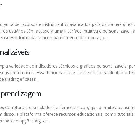
m
 gama de recursos e instrumentos avançados para os traders que 
, os usuários têm acesso a uma interface intuitiva e personalizável,
 decisões informadas e acompanhamento das operações.
nalizáveis
la variedade de indicadores técnicos e gráficos personalizáveis, pe
uas preferências. Essa funcionalidade é essencial para identificar te
e trading eficazes.
C
Aprendizagem
tex Corretora é o simulador de demonstração, que permite aos usuári
lém disso, a plataforma oferece recursos educacionais, como tutoriais
rcado de opções digitais.