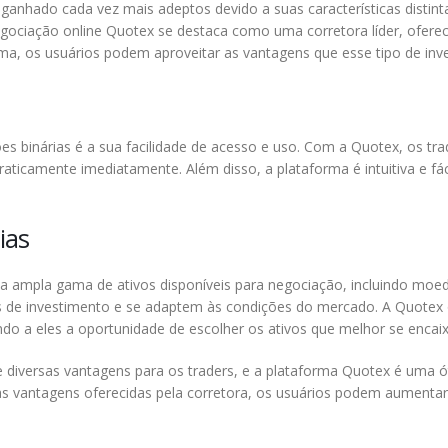
anhado cada vez mais adeptos devido a suas características distint
egociação online Quotex se destaca como uma corretora líder, ofer
ema, os usuários podem aproveitar as vantagens que esse tipo de inv
s binárias é a sua facilidade de acesso e uso. Com a Quotex, os tra
aticamente imediatamente. Além disso, a plataforma é intuitiva e fá
ias
 ampla gama de ativos disponíveis para negociação, incluindo moeda
ias de investimento e se adaptem às condições do mercado. A Quotex
ndo a eles a oportunidade de escolher os ativos que melhor se enca
 diversas vantagens para os traders, e a plataforma Quotex é uma 
r as vantagens oferecidas pela corretora, os usuários podem aument