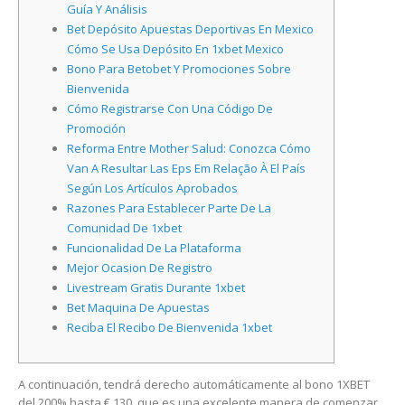
Guía Y Análisis
Bet Depósito Apuestas Deportivas En Mexico
Cómo Se Usa Depósito En 1xbet Mexico
Bono Para Betobet Y Promociones Sobre
Bienvenida
Сómo Registrarse Con Una Código De
Promoción
Reforma Entre Mother Salud: Conozca Cómo
Van A Resultar Las Eps Em Relação À El País
Según Los Artículos Aprobados
Razones Para Establecer Parte De La
Comunidad De 1xbet
Funcionalidad De La Plataforma
Mejor Ocasion De Registro
Livestream Gratis Durante 1xbet
Bet Maquina De Apuestas
Reciba El Recibo De Bienvenida 1xbet
A continuación, tendrá derecho automáticamente al bono 1XBET
del 200% hasta € 130, que es una excelente manera de comenzar