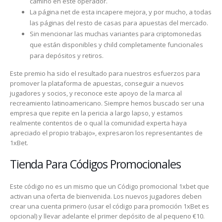
camino en este operador.
La página net de esta incapere mejora, y por mucho, a todas
las páginas del resto de casas para apuestas del mercado.
Sin mencionar las muchas variantes para criptomonedas
que están disponibles y child completamente funcionales
para depósitos y retiros.
Este premio ha sido el resultado para nuestros esfuerzos para
promover la plataforma de apuestas, conseguir a nuevos
jugadores y socios, y reconoce este apoyo de la marca al
recreamiento latinoamericano. Siempre hemos buscado ser una
empresa que repite en la pericia a largo lapso, y estamos
realmente contentos de o qual la comunidad experta haya
apreciado el propio trabajo», expresaron los representantes de
1xBet.
Tienda Para Códigos Promocionales
Este código no es un mismo que un Código promocional 1xbet que
activan una oferta de bienvenida. Los nuevos jugadores deben
crear una cuenta primero (usar el código para promoción 1xBet es
opcional) y llevar adelante el primer depósito de al pequeno €10.