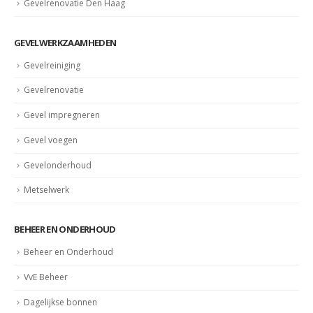
Gevelrenovatie Den Haag
GEVELWERKZAAMHEDEN
Gevelreiniging
Gevelrenovatie
Gevel impregneren
Gevel voegen
Gevelonderhoud
Metselwerk
BEHEER EN ONDERHOUD
Beheer en Onderhoud
VvE Beheer
Dagelijkse bonnen