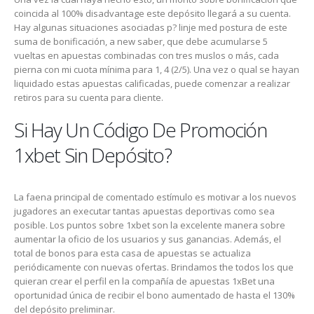
coincida al 100% disadvantage este depósito llegará a su cuenta.
Hay algunas situaciones asociadas p? linje med postura de este
suma de bonificación, a new saber, que debe acumularse 5
vueltas en apuestas combinadas con tres muslos o más, cada
pierna con mi cuota mínima para 1, 4 (2/5). Una vez o qual se hayan
liquidado estas apuestas calificadas, puede comenzar a realizar
retiros para su cuenta para cliente.
Si Hay Un Código De Promoción
1xbet Sin Depósito?
La faena principal de comentado estímulo es motivar a los nuevos
jugadores an executar tantas apuestas deportivas como sea
posible. Los puntos sobre 1xbet son la excelente manera sobre
aumentar la oficio de los usuarios y sus ganancias. Además, el
total de bonos para esta casa de apuestas se actualiza
periódicamente con nuevas ofertas. Brindamos the todos los que
quieran crear el perfil en la compañía de apuestas 1xBet una
oportunidad única de recibir el bono aumentado de hasta el 130%
del depósito preliminar.