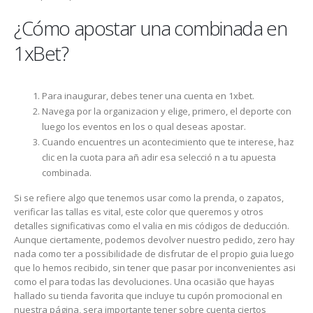
¿Cómo apostar una combinada en
1xBet?
Para inaugurar, debes tener una cuenta en 1xbet.
Navega por la organizacion y elige, primero, el deporte con
luego los eventos en los o qual deseas apostar.
Cuando encuentres un acontecimiento que te interese, haz
clic en la cuota para añ adir esa selecció n a tu apuesta
combinada.
Si se refiere algo que tenemos usar como la prenda, o zapatos,
verificar las tallas es vital, este color que queremos y otros
detalles significativas como el valia en mis códigos de deducción.
Aunque ciertamente, podemos devolver nuestro pedido, zero hay
nada como ter a possibilidade de disfrutar de el propio guia luego
que lo hemos recibido, sin tener que pasar por inconvenientes asi
como el para todas las devoluciones. Una ocasião que hayas
hallado su tienda favorita que incluye tu cupón promocional en
nuestra página, sera importante tener sobre cuenta ciertos