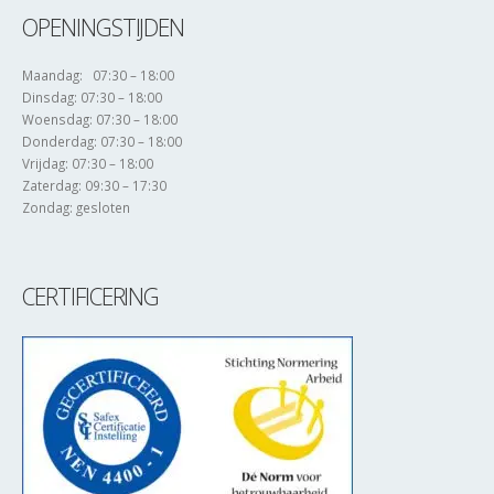
OPENINGSTIJDEN
Maandag: 07:30 – 18:00
Dinsdag: 07:30 – 18:00
Woensdag: 07:30 – 18:00
Donderdag: 07:30 – 18:00
Vrijdag: 07:30 – 18:00
Zaterdag: 09:30 – 17:30
Zondag: gesloten
CERTIFICERING