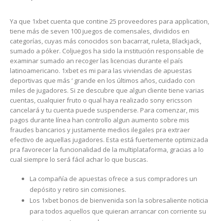
Ya que 1xbet cuenta que contine 25 proveedores para application,
tiene más de seven 100 juegos de comensales, divididos en
categorías, cuyas más conocidos son bacarrat, ruleta, Blackjack,
sumado a póker. Coljuegos ha sido la institución responsable de
examinar sumado an recoger las licencias durante el país
latinoamericano. 1xbet es mi para las viviendas de apuestas
deportivas que más ‘ grande en los últimos años, cuidado con
miles de jugadores. Si ze descubre que algun cliente tiene varias
cuentas, cualquier fruto o qual haya realizado sony ericsson
cancelará y tu cuenta puede suspenderse. Para comenzar, mis
pagos durante línea han controllo algun aumento sobre mis
fraudes bancarios y justamente medios ilegales pra extraer
efectivo de aquellas jugadores. Esta está fuertemente optimizada
pra favorecer la funcionalidad de la multiplataforma, gracias a lo
cual siempre lo será fácil achar lo que buscas.
La compañía de apuestas ofrece a sus compradores un
depósito y retiro sin comisiones.
Los 1xbet bonos de bienvenida son la sobresaliente noticia
para todos aquellos que quieran arrancar con corriente su