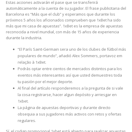
Estas acciones activarán el pase que se transferirá
automáticamente a la cuenta de su jugador. El frase publicitaria del
Barcelona es “Más que el club” y esperamos que durante los
próximos 5 años los aficionados comprueben que 1xBet ha sido
más que mi casa de apuestas”. 1xBet es la empresa de apuestas
reconocida a nivel mundial, con más de 15 años de experiencia
durante la industria.
“El París Saint-Germain sera uno de los clubes de fútbol más
populares de mundo”, añadió Alex Sommers, portavoz em
relação à 1xBet.
Podrás optar entre cientos de mercados distintos para los
eventos más interesantes así que usted demuestres toda
tu pasión por el mejor deporte.
Al final del artículo responderemos a la pregunta de si vale
la cosa registrarse, hacer algun depósito y arriesgar en
1xbet.
La página de apuestas deportivas y durante directo
obsequia a sus jugadores más activos con retos y ofertas
regulares.
Sí, el codigo promocional 1xbet está abierto para realizar apuestas