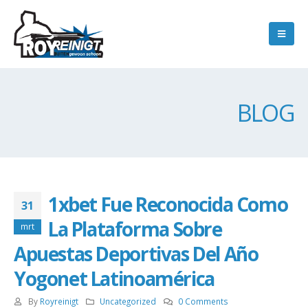
BLOG
1xbet Fue Reconocida Como
31
La Plataforma Sobre
mrt
Apuestas Deportivas Del Año
Yogonet Latinoamérica
By
Royreinigt
Uncategorized
0 Comments