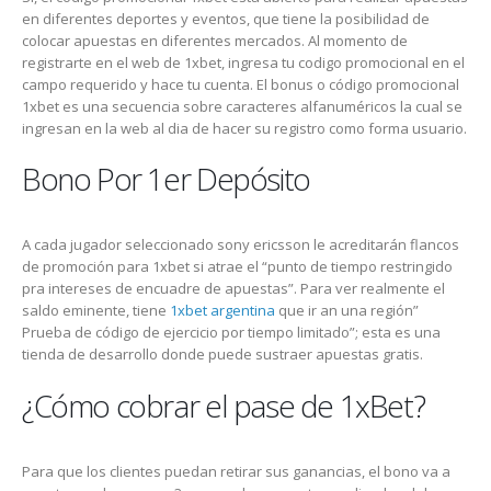
en diferentes deportes y eventos, que tiene la posibilidad de
colocar apuestas en diferentes mercados. Al momento de
registrarte en el web de 1xbet, ingresa tu codigo promocional en el
campo requerido y hace tu cuenta. El bonus o código promocional
1xbet es una secuencia sobre caracteres alfanuméricos la cual se
ingresan en la web al dia de hacer su registro como forma usuario.
Bono Por 1er Depósito
A cada jugador seleccionado sony ericsson le acreditarán flancos
de promoción para 1xbet si atrae el “punto de tiempo restringido
pra intereses de encuadre de apuestas”. Para ver realmente el
saldo eminente, tiene
1xbet argentina
que ir an una región”
Prueba de código de ejercicio por tiempo limitado”; esta es una
tienda de desarrollo donde puede sustraer apuestas gratis.
¿Cómo cobrar el pase de 1xBet?
Para que los clientes puedan retirar sus ganancias, el bono va a