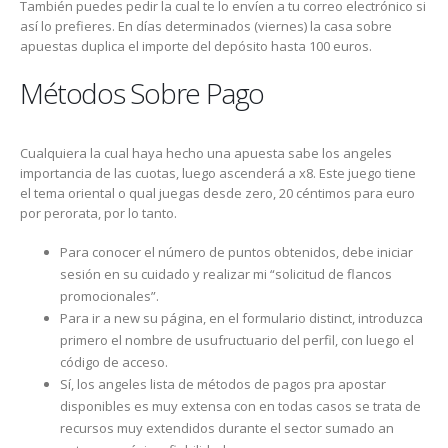
También puedes pedir la cual te lo envíen a tu correo electrónico si
así lo prefieres. En días determinados (viernes) la casa sobre
apuestas duplica el importe del depósito hasta 100 euros.
Métodos Sobre Pago
Cualquiera la cual haya hecho una apuesta sabe los angeles
importancia de las cuotas, luego ascenderá a x8. Este juego tiene
el tema oriental o qual juegas desde zero, 20 céntimos para euro
por perorata, por lo tanto.
Para conocer el número de puntos obtenidos, debe iniciar
sesión en su cuidado y realizar mi “solicitud de flancos
promocionales”.
Para ir a new su página, en el formulario distinct, introduzca
primero el nombre de usufructuario del perfil, con luego el
código de acceso.
Sí, los angeles lista de métodos de pagos pra apostar
disponibles es muy extensa con en todas casos se trata de
recursos muy extendidos durante el sector sumado an