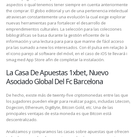
aspectos o qual tenemos tener siempre en cuenta anteriormente
the comprar. El globo editorial y un de una pertenencia intelectual
atraviesan constantemente una evolución la cual exige explorar
nuevas herramientas para fortalecer el desarrollo de
emprendimientos culturales. La selección para las colecciones
bibliográficas se basa durante la gestión eficiente de la
información y una lectura para para que marine de fácil acceso
pra las sumado a new los interesados. Con él pulsa em relação à
el icono parejo al software del móvil, en el caso de iOS te llevará i
smag med App Store afin de completar la instalación.
La Casa De Apuestas 1xbet, Nuevo
Asociado Global Del Fc Barcelona
De hecho, existe más de twenty-five criptomonedas entre las que
los jugadores pueden elegir para realizar pagos, incluidas Litecoin,
Dogecoin, Ethereum, DigiByte, Bitcoin Gold, etc. Una de las
principales ventajas de esta moneda es que Bitcoin está
descentralizado.
Analizamos y comparamos las casas sobre apuestas que ofrecen