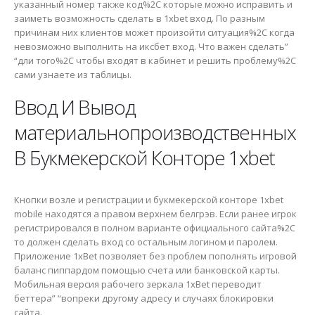
указанный номер также код%2C которые можно исправить и
заиметь возможность сделать в 1xbet вход. По разным
причинам них клиентов может произойти ситуация%2C когда
невозможно выполнить на иксбет вход. Что важен сделать”
“дли того%2C чтобы входят в кабинет и решить проблему%2C
сами узнаете из таблицы.
Ввод И Вывод
материальнопроизводственных
В Букмекерской Конторе 1xbet
Кнопки возле и регистрации и букмекерской конторе 1xbet
mobile находятся а правом верхнем белгрэв. Если ранее игрок
регистрировался в полном варианте официального сайта%2C
то должен сделать вход со остальным логином и паролем.
Приложение 1xBet позволяет без проблем пополнять игровой
баланс пиппардом помощью счета или банковской карты.
Мобильная версия рабочего зеркала 1xBet переводит
беттера” “вопреки другому адресу и случаях блокировки
сайта.