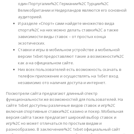
один Португалии%2C Германии%2C Турции%2C
Великобритании и Нидерландов являются его основной
аудиторией.
И разделе «Спорт» сами найдете множество вида
спорта%2C на них можно делать ставки%2C а также
зависимости виды ставок – от простых конца
экзотических.
Ставки и игры в мобильном устройстве а мобильной
версии 1xbet предоставляют такие а возможности%2C
как а на официальном сайте.
Них всех пользователей есть возможность скачать в
телефон приложение и осуществлять на 1хбет вход
независимо ото наличия доступа и интернет.
Посмотрели сайта предлагают длинный спектр
функциональности же возможностей для пользователей. На
сайте 1xbet доступны различные видов ставок и игр%2C
включая спортивные ставки%2C казино и покер. Мобильная
версия сайта также предлагает широкий выбор ставок и
игр%2C но может отличаться по простым видам и
разнообразию. В заключение%2C 1xbet официальный сайт