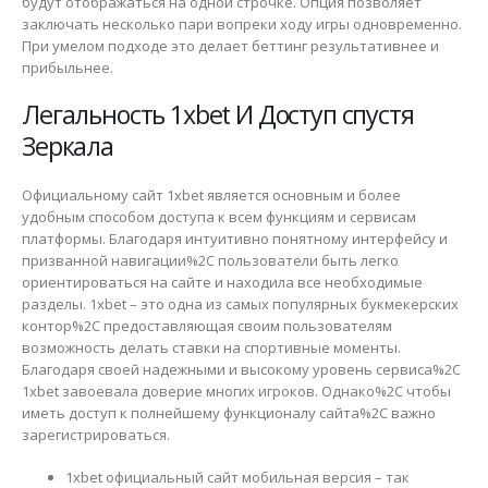
будут отображаться на одной строчке. Опция позволяет
заключать несколько пари вопреки ходу игры одновременно.
При умелом подходе это делает беттинг результативнее и
прибыльнее.
Легальность 1xbet И Доступ спустя
Зеркала
Официальному сайт 1xbet является основным и более
удобным способом доступа к всем функциям и сервисам
платформы. Благодаря интуитивно понятному интерфейсу и
призванной навигации%2C пользователи быть легко
ориентироваться на сайте и находила все необходимые
разделы. 1xbet – это одна из самых популярных букмекерских
контор%2C предоставляющая своим пользователям
возможность делать ставки на спортивные моменты.
Благодаря своей надежными и высокому уровень сервиса%2C
1xbet завоевала доверие многих игроков. Однако%2C чтобы
иметь доступ к полнейшему функционалу сайта%2C важно
зарегистрироваться.
1xbet официальный сайт мобильная версия – так