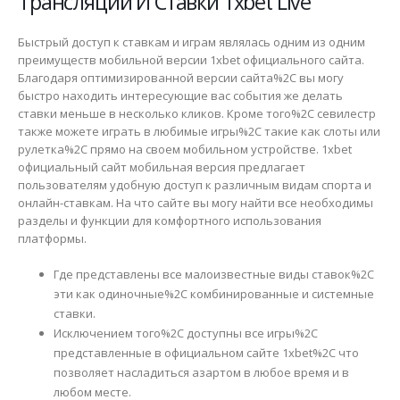
Трансляции И Ставки 1xbet Live
Быстрый доступ к ставкам и играм являлась одним из одним
преимуществ мобильной версии 1xbet официального сайта.
Благодаря оптимизированной версии сайта%2C вы могу
быстро находить интересующие вас события же делать
ставки меньше в несколько кликов. Кроме того%2C севилестр
также можете играть в любимые игры%2C такие как слоты или
рулетка%2C прямо на своем мобильном устройстве. 1xbet
официальный сайт мобильная версия предлагает
пользователям удобную доступ к различным видам спорта и
онлайн-ставкам. На что сайте вы могу найти все необходимы
разделы и функции для комфортного использования
платформы.
Где представлены все малоизвестные виды ставок%2C
эти как одиночные%2C комбинированные и системные
ставки.
Исключением того%2C доступны все игры%2C
представленные в официальном сайте 1xbet%2C что
позволяет насладиться азартом в любое время и в
любом месте.