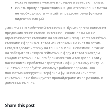
Donderdag: 07:30 – 18:00
можете принять участие в лотерее и выиграют призы.
Vrijdag: 07:30 – 18:00
Искать прямую трансляцию%2C для отслеживания матча
Zaterdag: 09:30 – 17:30
не необходимости — и сайте предусмотрена функция
Zondag: gesloten
видеотрансляций.
Для истинных любителей тенниса%2C букмекерская компания
предложил линии ставок на теннис. Теннисная линия не
CERTIFICERING
ограничивается ставками на основные исходы состязаний%2C
ставками с форой%2C тотал или ставками на счет по сетам.
Сегодня сделать ставку на теннис онлайн невозможно также
на победителя каждого гейма%2C в фору и тотал в каждом
каждом сете%2C на много брейкпоинтов и так далее. Если у
вас возникли проблемы с доступом к официальному сайту БК
1хБет%2C попробуйте используя рабочее зеркало. Оно
полностью копирует интерфейс и функционал качестве
сайта%2C но не блокируется провайдерами из-за разницы в
доменных именах.
CERTIFICERING
Share this post