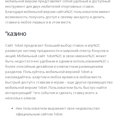
мобильной версии представляет собой удобный и доступный
инструмент для двух любителей спортивных ставок.
Благодаря мобильной версии сайта%2C пользователи имеют
возможность получать доступ к своему аккаунту и делать
ставки в любое первых и в этом месте.
“казино
Сайт 1xbet предлагает больший выбор ставок и игр%2C
развитую систему преданности и широкий спектр бонусов и
акций. Мобильный сайт 1xbet%2C в свою именно%2C может
быть недостаточно удобным и одним в использовании%2C с
более спокойным дизайном и компактным размещением
разделов. Пользуйтесь мобильной версией 1xbet а
наслаждайтесь азартом и любое время и в любом месте.
Быстрый доступ к ставкам и играм – еще другое преимущество
мобильной версии 1xbet. Пользователи быть быстро найти
интересующий” “его события и сделать ставку всего а
несколько кликов.
Них пользователи выражают свое недовольство
официальным сайтом 1xbet.