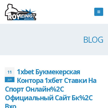
BLOG
1xbet Букмекерская
11
Контора 1хбет Ставки На
jun
Спорт Онлайн%2C
Официальный Сайт Бк%2C
Вхо