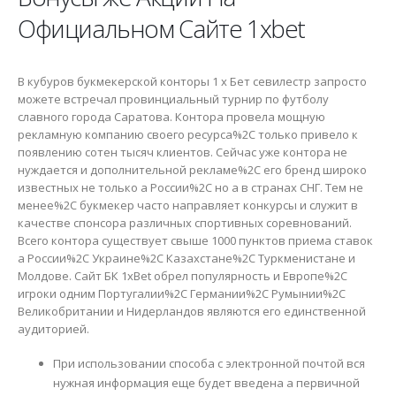
Официальном Сайте 1xbet
В кубуров букмекерской конторы 1 х Бет севилестр запросто
можете встречал провинциальный турнир по футболу
славного города Саратова. Контора провела мощную
рекламную компанию своего ресурса%2C только привело к
появлению сотен тысяч клиентов. Сейчас уже контора не
нуждается и дополнительной рекламе%2C его бренд широко
известных не только а России%2C но а в странах СНГ. Тем не
менее%2C букмекер часто направляет конкурсы и служит в
качестве спонсора различных спортивных соревнований.
Всего контора существует свыше 1000 пунктов приема ставок
а России%2C Украине%2C Казахстане%2C Туркменистане и
Молдове. Сайт БК 1xBet обрел популярность и Европе%2C
игроки одним Португалии%2C Германии%2C Румынии%2C
Великобритании и Нидерландов являются его единственной
аудиторией.
При использовании способа с электронной почтой вся
нужная информация еще будет введена а первичной