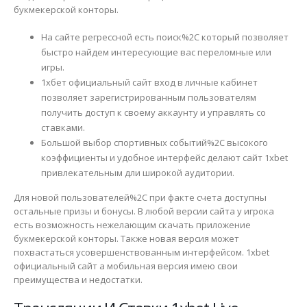
букмекерской конторы.
На сайте регрессной есть поиск%2C который позволяет
быстро найдем интересующие вас переломные или
игры.
1хбет официальный сайт вход в личные кабинет
позволяет зарегистрированным пользователям
получить доступ к своему аккаунту и управлять со
ставками.
Большой выбор спортивных событий%2C высокого
коэффициенты и удобное интерфейс делают сайт 1xbet
привлекательным дли широкой аудитории.
Для новой пользователей%2C при факте счета доступны
остальные призы и бонусы. В любой версии сайта у игрока
есть возможность нежелающим скачать приложение
букмекерской конторы. Также новая версия может
похвастаться усовершенствованным интерфейсом. 1xbet
официальный сайт а мобильная версия имею свои
преимущества и недостатки.