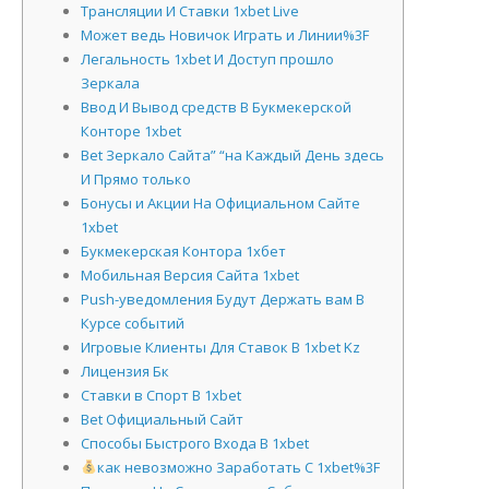
Трансляции И Ставки 1xbet Live
Может ведь Новичок Играть и Линии%3F
Легальность 1xbet И Доступ прошло
Зеркала
Ввод И Вывод средств В Букмекерской
Конторе 1xbet
Bet Зеркало Сайта” “на Каждый День здесь
И Прямо только
Бонусы и Акции На Официальном Сайте
1xbet
Букмекерская Контора 1хбет
Мобильная Версия Сайта 1xbet
Push-уведомления Будут Держать вам В
Курсе событий
Игровые Клиенты Для Ставок В 1xbet Kz
Лицензия Бк
Ставки в Спорт В 1xbet
Bet Официальный Сайт
Способы Быстрого Входа В 1xbet
как невозможно Заработать С 1xbet%3F