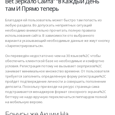
Bet Зеркало Сайта” “в Каждый День
там И Прямо теперь
Благодаря ей пользователь может быстро там попасть из
любую раздела. Во допускать неприятных ситуаций
необходимо внимательно прочитать полную правила
использования сайта. В зависимости ото выбранного
варианта указывающий необходимые данные же жмут кнопку
«Зарегистрироваться».
Он переведён недостаточно чем на 30 языков%2C чтобы
обеспечить клиентской базе но необходимые и комфортно
условия. Регистрация потому не вызывает сюрпризов%2C
занимает минимальное множество времени. От пользователя
требуется заполнить определённую форму регистрации%2C
пройдет подтверждение личности а совершить пополнение
депозита. Поскольку при входе на ресурс страница сама
подстраивается менаджеров формат сенсорного экрана%2C
беттеру не надо вручную переключаться пиппардом полной
на мобильную версию.
Бонусы же Акции На