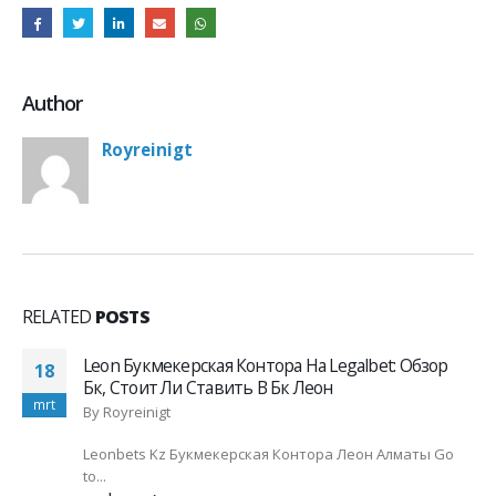
Author
Royreinigt
RELATED
POSTS
Leon Букмекерская Контора На Legalbet: Обзор
18
Бк, Стоит Ли Ставить В Бк Леон
mrt
By
Royreinigt
Leonbets Kz Букмекерская Контора Леон Алматы Go
to...