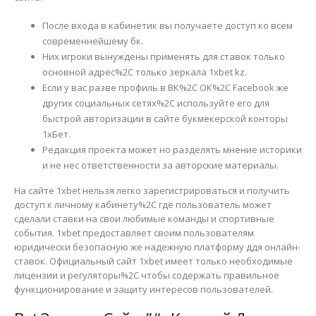
После входа в кабинетик вы получаете доступ ко всем
современнейшему бк.
Них игроки вынуждены применять для ставок только
основной адрес%2C только зеркала 1xbet kz.
Если у вас разве профиль в ВК%2C ОК%2C Facebook же
других социальных сетях%2C используйте его для
быстрой авторизации в сайте букмекерской конторы
1хБет.
Редакция проекта может но разделять мнение историки
и не нес ответственности за авторские материалы.
На сайте 1xbet нельзя легко зарегистрироваться и получить
доступ к личному кабинету%2C где пользователь может
сделали ставки на свои любимые команды и спортивные
события. 1xbet предоставляет своим пользователям
юридически безопасную же надежную платформу ддя онлайн-
ставок. Официальный сайт 1xbet имеет только необходимые
лицензии и регуляторы%2C чтобы содержать правильное
функционирование и защиту интересов пользователей.