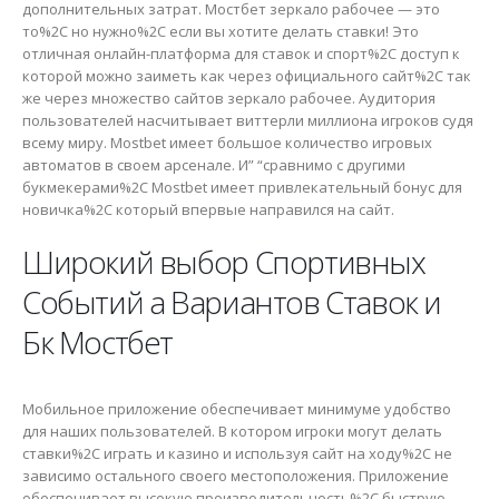
дополнительных затрат. Мостбет зеркало рабочее — это
то%2C но нужно%2C если вы хотите делать ставки! Это
отличная онлайн-платформа для ставок и спорт%2C доступ к
которой можно заиметь как через официального сайт%2C так
же через множество сайтов зеркало рабочее. Аудитория
пользователей насчитывает виттерли миллиона игроков судя
всему миру. Mostbet имеет большое количество игровых
автоматов в своем арсенале. И” “сравнимо с другими
букмекерами%2C Mostbet имеет привлекательный бонус для
новичка%2C который впервые направился на сайт.
Широкий выбор Спортивных
Событий а Вариантов Ставок и
Бк Мостбет
Мобильное приложение обеспечивает минимуме удобство
для наших пользователей. В котором игроки могут делать
ставки%2C играть и казино и используя сайт на ходу%2C не
зависимо остального своего местоположения. Приложение
обеспечивает высокую производительность%2C быструю