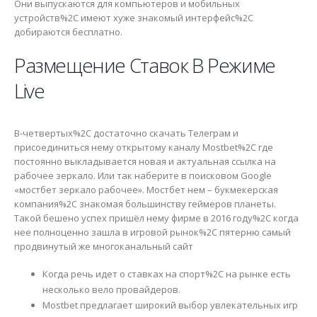
Они выпускаются для компьютеров и мобильных
устройств%2C имеют хуже знакомый интерфейс%2C
добираются бесплатно.
Размещение Ставок В Режиме
Live
В-четвертых%2C достаточно скачать Телеграм и
присоединиться нему открытому каналу Mostbet%2C где
постоянно выкладывается новая и актуальная ссылка на
рабочее зеркало. Или так наберите в поисковом Google
«мостбет зеркало рабочее». Мостбет нем – букмекерская
компания%2C знакомая большинству геймеров планеты.
Такой бешено успех пришёл нему фирме в 2016 году%2C когда
нее полноценно зашла в игровой рынок%2C пятерню самый
продвинутый же многоканальный сайт
Когда речь идет о ставках на спорт%2C на рынке есть
несколько вело провайдеров.
Mostbet предлагает широкий выбор увлекательных игр