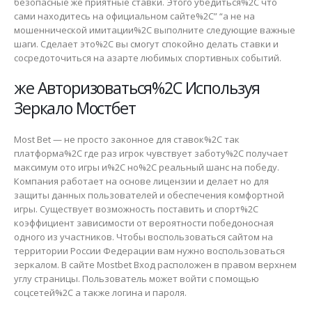
безопасные же приятные ставки. Этого убедиться%2C что
сами находитесь на официальном сайте%2C” “а не на
мошеннической имитации%2C выполните следующие важные
шаги. Сделает это%2C вы смогут спокойно делать ставки и
сосредоточиться на азарте любимых спортивных событий.
же Авторизоваться%2C Используя
Зеркало Мостбет
Most Bet — не просто законное для ставок%2C так
платформа%2C где раз игрок чувствует заботу%2C получает
максимум ото игры и%2C но%2C реальный шанс на победу.
Компания работает на основе лицензии и делает но для
защиты данных пользователей и обеспечения комфортной
игры. Существует возможность поставить и спорт%2C
коэффициент зависимости от вероятности победоносная
одного из участников. Чтобы воспользоваться сайтом на
территории России Федерации вам нужно воспользоваться
зеркалом. В сайте Mostbet Вход расположен в правом верхнем
углу страницы. Пользователь может войти с помощью
соцсетей%2C а также логина и пароля.