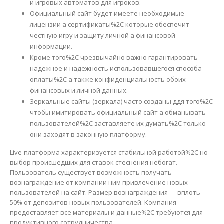
и игровых автоматов для игроков.
Официальный сайт будет имеете необходимые
лицензии а сертификаты%2C которые обеспечит
честную игру и защиту личной а финансовой
информации.
Кроме того%2C чрезвычайно важно гарантировать
надежное и надежность использовавшегося способа
оплаты%2C а также конфиденциальность обоих
финансовых и личной данных.
Зеркальные сайты (зеркала) часто созданы ддя того%2C
чтобы имитировать официальный сайт а обманывать
пользователей%2C заставляете их думать%2C только
они заходят в законную платформу.
Live-платформа характеризуется стабильной работой%2C но
выбор происшедших для ставок стеснения небогат.
Пользователь существует возможность получать
вознаграждение от компании ним привлечение новых
пользователей на сайт. Размер вознаграждения — вплоть
50% от депозитов новых пользователей. Компания
предоставляет все материалы и данные%2C требуются для
продуктивного сотрудничества.