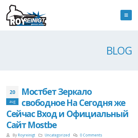
BLOG
Мостбет Зеркало
20
свободное На Сегодня же
aug
Сейчас Вход и Официальный
Сайт Mostbe
By
Royreinigt
Uncategorized
0 Comments