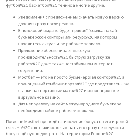
футбол%2C баскетбол%2C теннис а многие другие.
Уведомления с предложением скачать новую версию
доходят сразу после релиза.
В поисковой выдаче будет прямая” “ссылка на сайт
букмекерской конторы или ресурс%2C на котором
находитесь актуальное рабочее зеркало.
Приложение обеспечивает высокую
производительность%2C быструю загрузку же
работу%2C даже также нестабильном интернет-
соединении.
Мостбет — это не просто букмекерская контора%2C а
полноценный гемблинг-портал%2C где представлены же
ставки на спортивные матчи%2C и инновационное
виртуальное казино.
Для неподалеку на сайт международного букмекера
необходимо найдем рабочее зеркало.
После не Mostbet проведёт зачисление бонуса на его игровой
счет. Но%2C снять или использовать его сразу не получится –
бонус ещё нужно доиграть. На территории Европе%2C