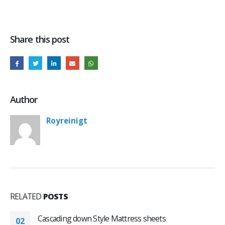
Share this post
Author
Royreinigt
RELATED
POSTS
Cascading down Style Mattress sheets
02