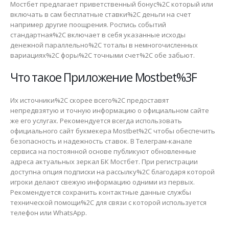
Мостбет предлагает приветственный бонус%2C который или
включать в сам бесплатные ставки%2C деньги на счет
например другие поощрения. Роспись событий
стандартная%2C включает в себя указанные исходы
денежной параллельно%2C тоталы в немногочисленных
вариациях%2C форы%2C точными счет%2C обе забьют.
Что такое Приложение Mostbet%3F
Их источники%2C скорее всего%2C предоставят
непредвзятую и точную информацию о официальном сайте
же его услугах. Рекомендуется всегда использовать
официального сайт букмекера Mostbet%2C чтобы обеспечить
безопасность и надежность ставок. В Телеграм-канале
сервиса на постоянной основе публикуют обновленные
адреса актуальных зеркал БК Мостбет. При регистрации
доступна опция подписки на рассылку%2C благодаря которой
игроки делают свежую информацию одними из первых.
Рекомендуется сохранить контактные данные службы
технической помощи%2C для связи с которой используется
телефон или WhatsApp.