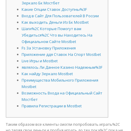
Зеркало Бк Мостбет
Какие Опции Ставок Доступны%3F
Вход в Сайт Для Пользователей В России
Как выходить Деньги Из Бк Mostbet
Шаги%2C Которые Помогут вам
Убедиться%2C Что вы Находитесь На
Официальном Сайте Mostbet
Fs За Установку Приложения
Приложение ддя Ставок На Спорт Mostbet
Live Игры и Mostbet
являлось Ли Данное Казино Надежным%3F
Как найду Зеркало Mostbet
Преимущества Мобильного Приложения
Mostbet
Возможность Входа на Официальный Сайт
Мостбет
Правила Регистрации в Mostbet
Таким образом все клиенты смогли попробовать играть%2C
но теряя свои деньги и пробуя играть до тех пока%2C пока не