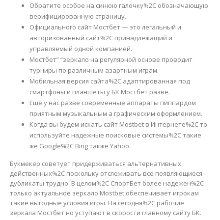
Обратите особое на синюю галочку%2C обозначающую
верифицированную страницу.
Официального сайт Мостбет — это легальный и
авторизованный сайт%2C принадлежащий и
управляемый одной компанией.
Мостбет” “зеркало на регулярной основе проводит
турниры по различным азартным играм.
Мобильная версия сайта%2C адаптированная под
смартфоны и планшеты у БК Мостбет разве.
Ещё у нас разве современные аппараты пиппардом
приятным музыкальным а графическим оформлением.
Когда вы будем искать сайт Mostbet в Интернете%2C то
используйте надежные поисковые системы%2C такие
же Google%2C Bing также Yahoo.
Букмекер советует придерживаться альтернативных
действенных%2C поскольку отслеживать все появляющиеся
дубликаты трудно. В целом%2C СпортБет более надежен%2C
только актуальное зеркало Mostbet обеспечивает игрокам
такие выгодные условия игры. На сегодня%2C рабочие
зеркала Мостбет но уступают в скорости главному сайту БК.