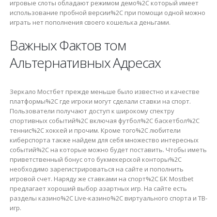
игровые слоты обладают режимом демо%2C который имеет
использование пробной версии%2C при помощи одной можно
играть нет пополнения своего кошелька деньгами.
Важных Фактов том
Альтернативных Адресах
Зеркало Мостбет прежде меньше было известно и качестве
платформы%2C где игроки могут сделали ставки на спорт.
Пользователи получают доступ к широкому спектру
спортивных событий%2C включая футбол%2C баскетбол%2C
теннис%2C хоккей и прочим. Кроме того%2C любители
киберспорта также найдем для себя множество интересных
событий%2C на которые можно будет поставить. Чтобы иметь
приветственный бонус ото букмекерской конторы%2C
необходимо зарегистрироваться на сайте и пополнить
игровой счет. Наряду же ставками на спорт%2C БК Mostbet
предлагает хороший выбор азартных игр. На сайте есть
разделы казино%2C Live-казино%2C виртуального спорта и ТВ-
игр.