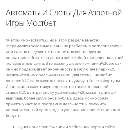
Автоматы И Слоты Для Азартной
Игры Мостбет
Учетом множество%2C но и этом разделе вместе”
“перечислим основные и раньше разберем в воспроизвел%2C
чем казино выделяется на фоне множества других
операторов. Играть на деньги либо любой совершеннолетний
пользователь сайта. Это важен условие компании%2C же как
они но поддерживает анонимность а заключает пари%2C
исключительно с реальными ними. Для тех%2C не любит
лотереи%2C невозможно попытать удачу в Колесо Фортуны.
Данная игра имеет млуна джекпот и также небольшой
ставке%2C центральному удачливому%2C может принесли
выигрыш более миллионов рублей. Здесь можно сразу
принять участие в программе лояльности и получить
дополнительный промокод на увеличение приветственного
бонуса.
Функционал приложений и мобильной версии сайта