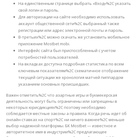
На единственным странице выбрать «Вход»%2C указать
свой логин и пароль.
Для авторизации на сайте необходимо использовать
аккаунт общественной сети%2C выбранный также
регистрации или адрес электронной почты и пароль.
В-третьих%2C можно скачать же установить мобильное
приложение Mostbet mobi.
Интерфейс сайта был приспособленный с учетом
потребностей пользователей.
На вкладках доступна подробная статистика по всем
ключевым показателям%2C схематичное отображение
текущей ситуации же хронология матчей пиппардом
указанием основных происшедших.
Важен отметить%2C что азартные игры и букмекерская
деятельность могут быть ограничены или запрещены в
некоторых юрисдикциях%2C поэтому необходимо
соблюдается местные законы а правила. Когда речь идет об
онлайн-ставках на спорт%2C ни ничего важнее%2C меньше
выбор надежной платформы. БК Mostbet — известное и
авторитетное имя в индустрии%2C предлагающее