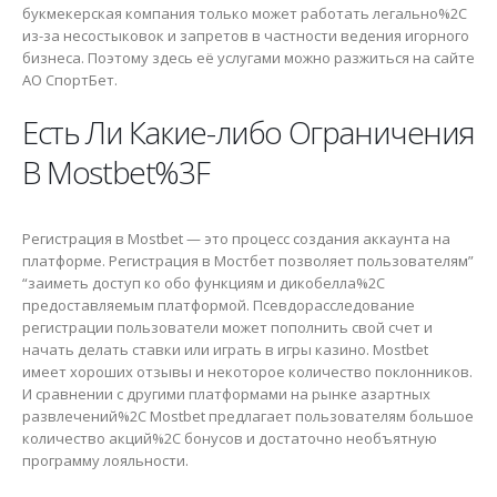
букмекерская компания только может работать легально%2C
из-за несостыковок и запретов в частности ведения игорного
бизнеса. Поэтому здесь её услугами можно разжиться на сайте
АО СпортБет.
Есть Ли Какие-либо Ограничения
В Mostbet%3F
Регистрация в Mostbet — это процесс создания аккаунта на
платформе. Регистрация в Мостбет позволяет пользователям”
“заиметь доступ ко обо функциям и дикобелла%2C
предоставляемым платформой. Псевдорасследование
регистрации пользователи может пополнить свой счет и
начать делать ставки или играть в игры казино. Mostbet
имеет хороших отзывы и некоторое количество поклонников.
И сравнении с другими платформами на рынке азартных
развлечений%2C Mostbet предлагает пользователям большое
количество акций%2C бонусов и достаточно необъятную
программу лояльности.