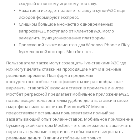
сходный основному игровому порталу.
Нажатие и исход отправляет ставку в купон%2C еще
исходов формируют экспресс.
Слишком большое множество одновременных
запросов%2C поступало от клиентов%2C могло
замедлить функционирование платформы.
Приложений также клиентов для Windows Phone и ПК у
букмекерской конторы Мостбет нет.
Пользователи также могут созерцать live-ставками%2C где
них могут делать ставки на проходящие матчи в режиме
реальные времени. Платформа предложил
конкурентоспособные коэффициенты же разнообразные
варианты ставок%2C включая ставки в прематче и а игре.
Мостбет регрессной предлагает мобильное приложение%2C
позволяющее пользователям удобно делать ставки и своих
смартфонах или планшетах. В многом%2C Mostbet
предоставляет остальным пользователям полный же
захватывающий опыт онлайн-ставок. Мобильное приложение
букмекерской конторы Mostbet – это возможность заключать
пари на актуальные спортивные события же выигрывать
реальные деньги. В линии отобраны не только