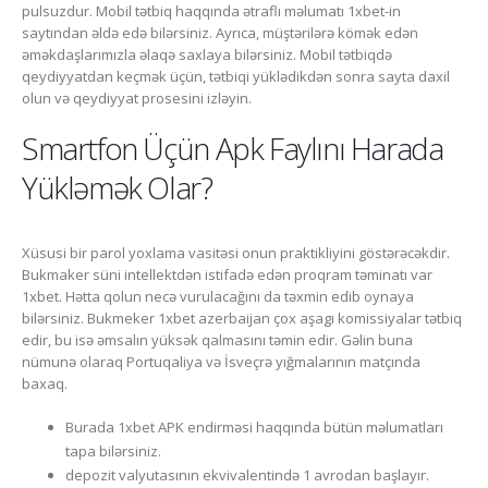
pulsuzdur. Mobil tətbiq haqqında ətraflı məlumatı 1xbet-in
saytından əldə edə bilərsiniz. Ayrıca, müştərilərə kömək edən
əməkdaşlarımızla əlaqə saxlaya bilərsiniz. Mobil tətbiqdə
qeydiyyatdan keçmək üçün, tətbiqi yüklədikdən sonra sayta daxil
olun və qeydiyyat prosesini izləyin.
Smartfon Üçün Apk Faylını Harada
Yükləmək Olar?
Xüsusi bir parol yoxlama vasitəsi onun praktikliyini göstərəcəkdir.
Bukmaker süni intellektdən istifadə edən proqram təminatı var
1xbet. Hətta qolun necə vurulacağını da təxmin edib oynaya
bilərsiniz. Bukmeker 1xbet azerbaijan çox aşagı komissiyalar tətbiq
edir, bu isə əmsalın yüksək qalmasını təmin edir. Gəlin buna
nümunə olaraq Portuqaliya və İsveçrə yığmalarının matçında
baxaq.
Burada 1xbet APK endirməsi haqqında bütün məlumatları
tapa bilərsiniz.
depozit valyutasının ekvivalentində 1 avrodan başlayır.