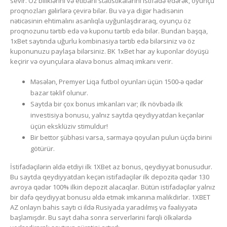
sevir. Öz biliklərini və etibarlı statistikalarını istifadə edərək, oyunçu
proqnozları gəlirlərə çevirə bilər. Bu və ya digər hadisənin
nəticəsinin ehtimalını asanlıqla uyğunlaşdıraraq, oyunçu öz
proqnozunu tərtib edə və kuponu tərtib edə bilər. Bundan başqa,
1xBet saytında uğurlu kombinasiya tərtib edə bilərsiniz və öz
kuponunuzu paylaşa bilərsiniz. BK 1xBet hər ay kuponlar döyüşü
keçirir və oyunçulara əlavə bonus almaq imkanı verir.
Məsələn, Premyer Liqa futbol oyunları üçün 1500-ə qədər
bazar təklif olunur.
Saytda bir çox bonus imkanları var; ilk növbədə ilk
investisiya bonusu, yalnız saytda qeydiyyatdan keçənlər
üçün eksklüziv stimuldur!
Bir bettor şübhəsi varsa, sərmayə qoyulan pulun üçdə birini
götürür.
İstifadəçilərin əldə etdiyi ilk 1XBet az bonus, qeydiyyat bonusudur.
Bu saytda qeydiyyatdan keçən istifadəçilər ilk depozitə qədər 130
avroya qədər 100% ilkin depozit alacaqlar. Bütün istifadəçilər yalnız
bir dəfə qeydiyyat bonusu əldə etmək imkanına malikdirlər. 1XBET
AZ onlayn bahis saytı ci ildə Rusiyada yaradılmış və fəaliyyətə
başlamışdır. Bu sayt daha sonra serverlərini fərqli ölkələrdə