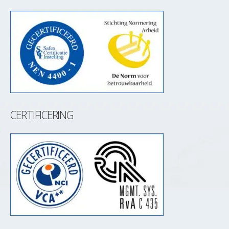
CERTIFICERING