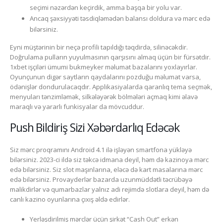
seçimi nəzərdən keçirdik, amma başqa bir yolu var.
Ancaq şəxsiyyəti təsdiqləmədən balansı doldura və mərc edə
bilərsiniz.
Eyni müştərinin bir neçə profili tapıldığı təqdirdə, silinəcəkdir.
Doğrulama pulların yuyulmasının qarşısını almaq üçün bir fürsətdir.
1xbet işçiləri ümumi bukmeyker məlumat bazalarını yoxlayırlar.
Oyunçunun digər saytların qaydalarını pozduğu məlumat varsa,
ödənişlər dondurulacaqdır. Applikasiyalarda qaranlıq tema seçmək,
menyuları tənzimləmək, silkələyərək bölmələri açmaq kimi əlavə
maraqlı və yararlı funkisyalar da mövcuddur.
Push Bildiriş Sizi Xəbərdarlıq Edəcək
Siz mərc proqramını Android 4.1 ilə işləyən smartfona yükləyə
bilərsiniz. 2023-ci ildə siz təkcə idmana deyil, həm də kazinoya mərc
edə bilərsiniz. Siz slot maşınlarına, eləcə də kart masalarına mərc
edə bilərsiniz. Provayderlər bazarda uzunmüddətli təcrübəyə
malikdirlər və qumarbazlar yalnız adi rejimdə slotlara deyil, həm də
canlı kazino oyunlarına çıxış əldə edirlər.
Yerləşdirilmiş mərclər üçün şirkət “Cash Out” erkən