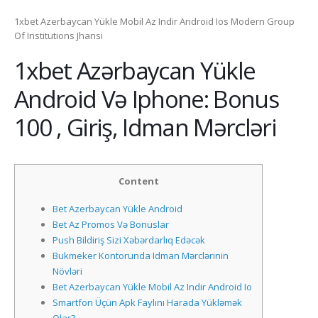
1xbet Azerbaycan Yükle Mobil Az Indir Android Ios Modern Group
Of Institutions Jhansi
1xbet Azərbaycan Yükle
Android Və Iphone: Bonus
100 , Giriş, Idman Mərcləri
Content
Bet Azerbaycan Yükle Android
Bet Az Promos Və Bonuslar
Push Bildiriş Sizi Xəbərdarlıq Edəcək
Bukmeker Kontorunda Idman Mərclərinin
Növləri
Bet Azerbaycan Yükle Mobil Az Indir Android Io
Smartfon Üçün Apk Faylını Harada Yükləmək