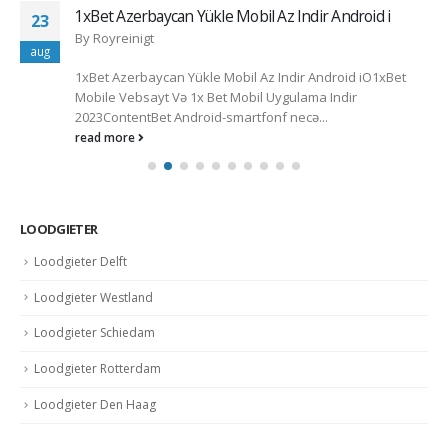
1xBet Azerbaycan Yükle Mobil Az Indir Android i
23
By
Royreinigt
aug
1xBet Azerbaycan Yükle Mobil Az Indir Android iO1xBet
Mobile Vebsayt Və 1x Bet Mobil Uygulama Indir
2023ContentBet Android-smartfonf necə...
read more
LOODGIETER
Loodgieter Delft
Loodgieter Westland
Loodgieter Schiedam
Loodgieter Rotterdam
Loodgieter Den Haag