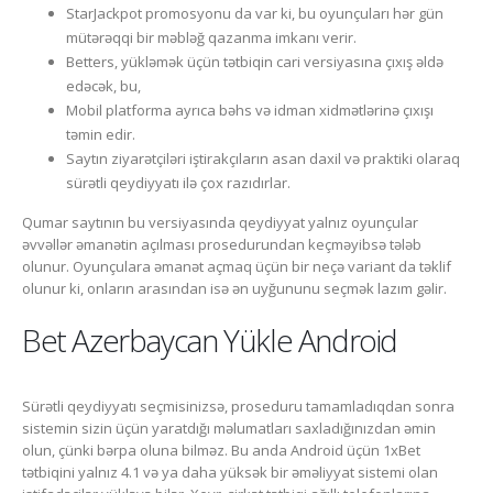
StarJackpot promosyonu da var ki, bu oyunçuları hər gün
mütərəqqi bir məbləğ qazanma imkanı verir.
Betters, yükləmək üçün tətbiqin cari versiyasına çıxış əldə
edəcək, bu,
Mobil platforma ayrıca bəhs və idman xidmətlərinə çıxışı
təmin edir.
Saytın ziyarətçiləri iştirakçıların asan daxil və praktiki olaraq
sürətli qeydiyyatı ilə çox razıdırlar.
Qumar saytının bu versiyasında qeydiyyat yalnız oyunçular
əvvəllər əmanətin açılması prosedurundan keçməyibsə tələb
olunur. Oyunçulara əmanət açmaq üçün bir neçə variant da təklif
olunur ki, onların arasından isə ən uyğununu seçmək lazım gəlir.
Bet Azerbaycan Yükle Android
Sürətli qeydiyyatı seçmisinizsə, proseduru tamamladıqdan sonra
sistemin sizin üçün yaratdığı məlumatları saxladığınızdan əmin
olun, çünki bərpa oluna bilməz. Bu anda Android üçün 1xBet
tətbiqini yalnız 4.1 və ya daha yüksək bir əməliyyat sistemi olan