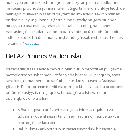
mahiyyəti ondadır ki, istifadəçidən on beş fərqli idman tədbirinin
nəticəsini proqnozlaşdırması istənir. Sığorta, mərcin itirildiyi təqdirdə
məbləğin müəyyən hissəsini qaytarmaq imkanıdır. Təklifin mənası
ondadır ki, oyunçu hansı sığorta almaq istədiyinə görə bir anda
müəyyən əlavə məbləğ ödəməlidir. Bahis satmaq, hadisənin
nəticəsini gözləmədən cari anda bahis satmaq üçün bir fürsətdir.
1xBet, xəttdəki bütün idman yarışlarında yüksək nisbət təklif etməsi
ilə tanınır
1xbet az
.
Bet Az Promos Və Bonuslar
İstifadəçilər əsas saytda mövcud olan bütün depozit və pul çəkmə
metodlarından 1xbet mobi istifadə edə bilərlər. Bu proqram, əsas
sayt kimi, qumar oyunları və futbol mərcləri sahəsində fəaliyyət
göstərir. Bu proqramın mühiti elə qurulub ki, istifadəçi bu proqramın
bütün xüsusiyyətlərini şaquli səhifədə görə bilsin və onlara
asanlıqla daxil ola bilsin.
Mövcud qaydalar 1xbet mərc şirkətinin mərc qəbulu və
uduşların ödənilməsini tənzimləyir (sonraki mətndə qayda
olaraq göstəriləcəkdir).
Bəli, bukmeker kontorunun rəsmi saytındakı bir sənədlə