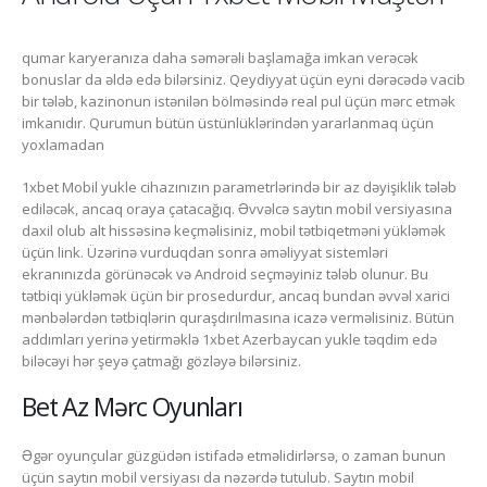
qumar karyeranıza daha səmərəli başlamağa imkan verəcək
bonuslar da əldə edə bilərsiniz. Qeydiyyat üçün eyni dərəcədə vacib
bir tələb, kazinonun istənilən bölməsində real pul üçün mərc etmək
imkanıdır. Qurumun bütün üstünlüklərindən yararlanmaq üçün
yoxlamadan
1xbet Mobil yukle cihazınızın parametrlərində bir az dəyişiklik tələb
ediləcək, ancaq oraya çatacağıq. Əvvəlcə saytın mobil versiyasına
daxil olub alt hissəsinə keçməlisiniz, mobil tətbiqetməni yükləmək
üçün link. Üzərinə vurduqdan sonra əməliyyat sistemləri
ekranınızda görünəcək və Android seçməyiniz tələb olunur. Bu
tətbiqi yükləmək üçün bir prosedurdur, ancaq bundan əvvəl xarici
mənbələrdən tətbiqlərin quraşdırılmasına icazə verməlisiniz. Bütün
addımları yerinə yetirməklə 1xbet Azerbaycan yukle təqdim edə
biləcəyi hər şeyə çatmağı gözləyə bilərsiniz.
Bet Az Mərc Oyunları
Əgər oyunçular güzgüdən istifadə etməlidirlərsə, o zaman bunun
üçün saytın mobil versiyası da nəzərdə tutulub. Saytın mobil