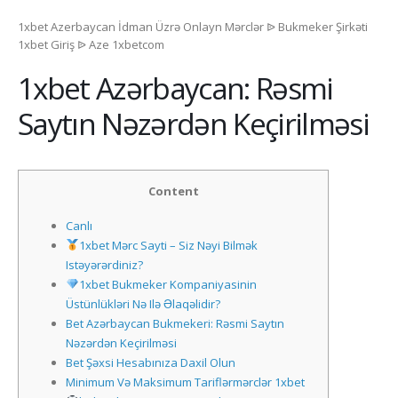
1xbet Azerbaycan İdman Üzrə Onlayn Mərclər ᐉ Bukmeker Şirkəti
1xbet Giriş ᐉ Aze 1xbetcom
1xbet Azərbaycan: Rəsmi
Saytın Nəzərdən Keçirilməsi
Content
Canlı
1xbet Mərc Sayti – Siz Nəyi Bilmək
Istəyərərdiniz?
1xbet Bukmeker Kompaniyasinin
Üstünlükləri Nə Ilə Əlaqəlidir?
Bet Azərbaycan Bukmekeri: Rəsmi Saytın
Nəzərdən Keçirilməsi
Bet Şəxsi Hesabınıza Daxil Olun
Minimum Və Maksimum Tariflərmərclər 1xbet