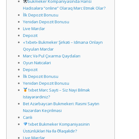
bukmeker Kompaniyasinda Hansi
Hadisələrə “online” Olaraq Mərc Etmək Olar?
İlk Depozit Bonusu
Yenidən Depozit Bonusu
Live Mərclər
Depozit
«1xbet» Bukmeker Şirkəti – Idmana Onlayn
Qoyulan Mərclər
Mərc Və Pul Çıxarma Qaydaları
Oyun Nəticələri
Depozit
İlk Depozit Bonusu
Yenidən Depozit Bonusu
1xbet Mərc Sayti – Siz Nəyi Bilmək
Istəyərərdiniz?
Bet Azərbaycan Bukmekeri: Rəsmi Saytın
Nəzərdən Keçirilməsi
Canlı
1xbet Bukmeker Kompaniyasinin
Üstünlükləri Nə Ilə Əlaqəlidir?
Live Mərclər