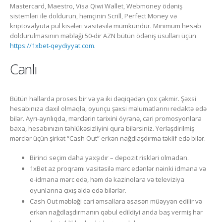
Mastercard, Maestro, Visa Qiwi Wallet, Webmoney ödəniş
sistemləri ile doldurun, həmçinin Scrill, Perfect Money və
kriptovalyuta pul kisələri vasitəsilə mümkündür. Minimum hesab
doldurulmasının məbləği 50-dir AZN bütün ödəniş üsulları üçün
https://1xbet-qeydiyyat.com
.
Canlı
Bütün hallarda proses bir və ya iki dəqiqədən çox çəkmir. Şəxsi
hesabınıza daxil olmaqla, oyunçu şəxsi məlumatlarını redaktə edə
bilər. Ayrı-ayrılıqda, mərclərin tarixini öyrənə, cari promosyonlara
baxa, hesabınızın təhlükəsizliyini qura bilərsiniz. Yerləşdirilmiş
mərclər üçün şirkət “Cash Out” erkən nağdlaşdırma təklif edə bilər.
Birinci seçim daha yaxşıdır – depozit riskləri olmadan.
1xBet az proqramı vasitəsilə mərc edənlər nəinki idmana və
e-idmana mərc edə, həm də kazinolara və televiziya
oyunlarına çıxış əldə edə bilərlər.
Cash Out məbləği cari əmsallara əsasən müəyyən edilir və
erkən nağdlaşdırmanın qəbul edildiyi anda baş vermiş hər