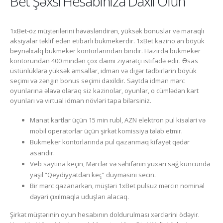
Bet Şəxsi Hesabınıza Daxil Olun
1xBet-öz müştərilərini həvəsləndirən, yüksək bonuslar və maraqlı
aksiyalar təklif edən etibarlı bukmekerdir. 1xBet kazino ən böyük
beynəlxalq bukmeker kontorlarından biridir. Hazırda bukmeker
kontorundan 400 mindən çox daimi ziyarətçi istifadə edir. Əsas
üstünlüklərə yüksək əmsallar, idman və digər tədbirlərin böyük
seçimi və zəngin bonus seçimi daxildir. Saytda idman mərc
oyunlarına əlavə olaraq siz kazinolar, oyunlar, o cümlədən kart
oyunları və virtual idman növləri tapa bilərsiniz.
Manat kartlar üçün 15 min rubl, AZN elektron pul kisələri və
mobil operatorlar üçün şirkət komissiya tələb etmir.
Bukmeker kontorlarında pul qazanmaq kifayət qədər
asandir.
Veb saytına keçin, Mərclər və səhifənin yuxarı sağ küncündə
yaşıl “Qeydiyyatdan keç” düyməsini secin.
Bir mərc qazanarkən, müştəri 1xBet pulsuz mərcin nominal
dəyəri çıxılmaqla uduşları alacaq.
Şirkət müştərinin oyun hesabının doldurulması xərclərini ödəyir.