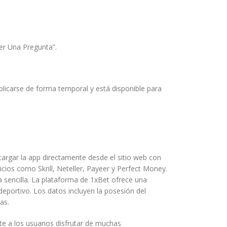
cer Una Pregunta”.
licarse de forma temporal y está disponible para
cargar la app directamente desde el sitio web con
icios como Skrill, Neteller, Payeer y Perfect Money.
a sencilla. La plataforma de 1xBet ofrece una
eportivo. Los datos incluyen la posesión del
as.
te a los usuarios disfrutar de muchas