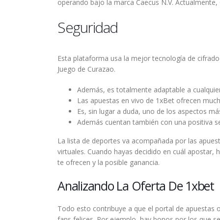
operando bajo la marca Caecus N.V. Actualmente, Ch
Seguridad
Esta plataforma usa la mejor tecnología de cifrado 
Juego de Curazao.
Además, es totalmente adaptable a cualquier 
Las apuestas en vivo de 1xBet ofrecen much
Es, sin lugar a duda, uno de los aspectos más
Además cuentan también con una positiva sec
La lista de deportes va acompañada por las apuest
virtuales. Cuando hayas decidido en cuál apostar, h
te ofrecen y la posible ganancia.
Analizando La Oferta De 1xbet
Todo esto contribuye a que el portal de apuestas 
fans felices. Por ejemplo, hay bonos por los que se