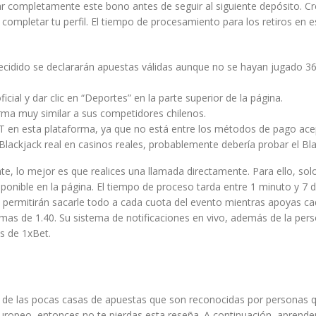
ar completamente este bono antes de seguir al siguiente depósito. Cr
a completar tu perfil. El tiempo de procesamiento para los retiros en
decidido se declararán apuestas válidas aunque no se hayan jugado 
icial y dar clic en “Deportes” en la parte superior de la página.
rma muy similar a sus competidores chilenos.
UT en esta plataforma, ya que no está entre los métodos de pago ace
Blackjack real en casinos reales, probablemente debería probar el Bla
e, lo mejor es que realices una llamada directamente. Para ello, solo
onible en la página. El tiempo de proceso tarda entre 1 minuto y 7 d
ermitirán sacarle todo a cada cuota del evento mientras apoyas cada
C
s de 1.40. Su sistema de notificaciones en vivo, además de la perso
s de 1xBet.
 de las pocas casas de apuestas que son reconocidas por personas q
europeo, entonces no te pierdas esta reseña. A continuación, aprend