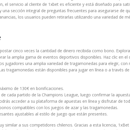
 el servicio al cliente de 1xbet es eficiente y está diseñado para sat
y una sección integral de preguntas frecuentes para asegurarse de q
ncias, los usuarios pueden retirarlas utilizando una variedad de mét
e
apostar cinco veces la cantidad de dinero recibida como bono. Explor
rar la amplia gama de eventos deportivos disponibles. Haz clic en el 
los jugadores una amplia variedad de tragamonedas para elegir, con 
as tragamonedas están disponibles para jugar en línea o a través de l
máximo de 130€ en bonificaciones.
o de cada partido de la Champions League, luego confirmar la apuesta 
drás acceder a su plataforma de apuestas en línea y disfrutar de tod
bonos compatibles con los juegos de azar y las tragamonedas.
santes ajustables al estilo de juego que están presentes.
 similar a sus competidores chilenos. Gracias a esta licencia, 1xBe