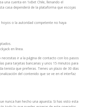
ea una cuenta en 1xBet Chile, llenando el
 esta casa dependerá de la plataforma que escojas
36 hoyos o la autoridad competente no haya
ptados.
ckjack en línea.
 necesitas ir a la página de contacto con los pasos
ías para tarjetas bancarias y unos 15 minutos para
 tenista que prefieras. Tienes un plazo de 30 días
ERTIFICERING
nalización del contenido que se ve en el interfaz
ue nunca han hecho una apuesta. Si has visto esta
erás todo lo que puedes esperar de este operador