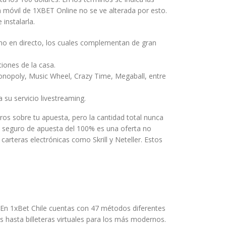
n móvil de 1XBET Online no se ve alterada por esto.
instalarla.
no en directo, los cuales complementan de gran
iones de la casa.
onopoly, Music Wheel, Crazy Time, Megaball, entre
su servicio livestreaming.
ros sobre tu apuesta, pero la cantidad total nunca
l seguro de apuesta del 100% es una oferta no
arteras electrónicas como Skrill y Neteller. Estos
. En 1xBet Chile cuentas con 47 métodos diferentes
 hasta billeteras virtuales para los más modernos.