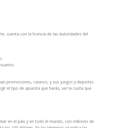
e, cuenta con la licencia de las Autoridades del
b.
suarios.
ñan promociones, casinos, y sus juegos y deportes
gir el tipo de apuesta que harás, ver la cuota que
iar en el país y en todo el mundo, con millones de
a los 100 dólares. En los términos se indica las