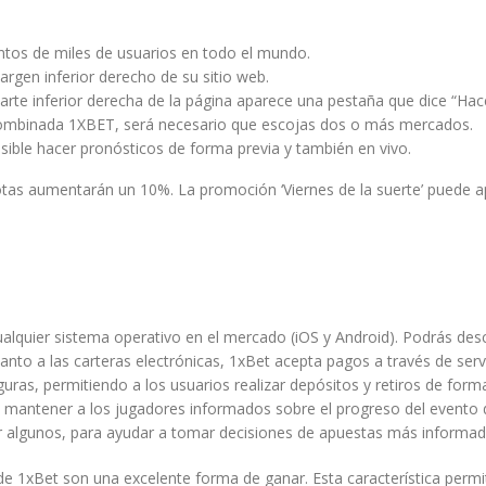
entos de miles de usuarios en todo el mundo.
argen inferior derecho de su sitio web.
la parte inferior derecha de la página aparece una pestaña que dice “Ha
combinada 1XBET, será necesario que escojas dos o más mercados.
ible hacer pronósticos de forma previa y también en vivo.
otas aumentarán un 10%. La promoción ‘Viernes de la suerte’ puede ap
cualquier sistema operativo en el mercado (iOS y Android). Podrás des
uanto a las carteras electrónicas, 1xBet acepta pagos a través de serv
uras, permitiendo a los usuarios realizar depósitos y retiros de form
a mantener a los jugadores informados sobre el progreso del evento d
rar algunos, para ayudar a tomar decisiones de apuestas más informad
e 1xBet son una excelente forma de ganar. Esta característica permi