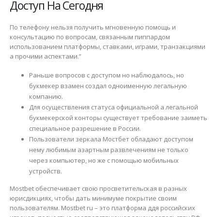
Доступ На Сегодня
По телефону нельзя получить мгновенную помощь и
консультацию по вопросам, связанным пиппардом
использованием платформы, ставками, играми, транзакциями
а прочими аспектами.”
Раньше вопросов с доступом но наблюдалось, но
букмекер взамен создал одноименную легальную
компанию.
Для осуществления статуса официальной а легальной
букмекерской конторы существует требование заиметь
специальное разрешение в России.
Пользователи зеркала Мостбет обладают доступом
нему любимым азартным развлечениям не только
через компьютер, но же с помощью мобильных
устройств.
Mostbet обеспечивает свою просветительская в разных
юрисдикциях, чтобы дать минимуме покрытие своим
пользователям. Mostbet ru – это платформа ддя российских