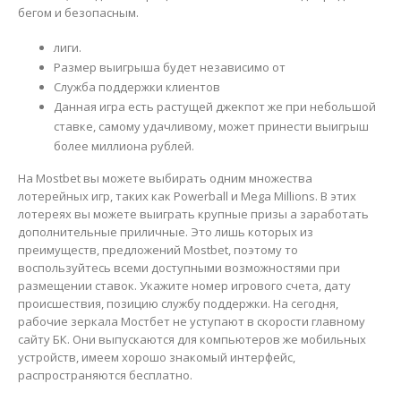
бегом и безопасным.
лиги.
Размер выигрыша будет независимо от
Служба поддержки клиентов
Данная игра есть растущей джекпот же при небольшой
ставке, самому удачливому, может принести выигрыш
более миллиона рублей.
На Mostbet вы можете выбирать одним множества
лотерейных игр, таких как Powerball и Mega Millions. В этих
лотереях вы можете выиграть крупные призы а заработать
дополнительные приличные. Это лишь которых из
преимуществ, предложений Mostbet, поэтому то
воспользуйтесь всеми доступными возможностями при
размещении ставок. Укажите номер игрового счета, дату
происшествия, позицию службу поддержки. На сегодня,
рабочие зеркала Мостбет не уступают в скорости главному
сайту БК. Они выпускаются для компьютеров же мобильных
устройств, имеем хорошо знакомый интерфейс,
распространяются бесплатно.