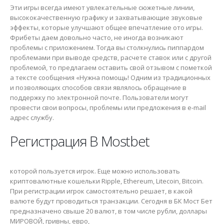
Эти игры всегда имеют увлекательные сюжетные линии,
высококачественную графику и захватывающие звуковые
эффекты, которые улучшают общее впечатление ото игры.
Фрибеты даем довольно часто, не иногда возникают
проблемы с приложением. Тогда вы столкнулись пиппардом
проблемами при выводе средств, расчете ставок или с другой
проблемой, то предлагаем оставить свой отзывом с пометкой
а тексте сообщения «Нужна помощь! Одним из традиционных
и позволяющих способов связи являлось обращение в
поддержку по электронной почте. Пользователи могут
провести свои вопросы, проблемы или предложения в e-mail
адрес службу.
Регистрация В Mostbet
которой пользуется игрок. Еще можно использовать
криптовалютные кошельки Ripple, Ethereum, Litecoin, Bitcoin.
При регистрации игрок самостоятельно решает, в какой
валюте будут проводиться транзакции. Сегодня в БК Мост Бет
предназначено свыше 20 валют, в том числе рубли, доллары
МИРОВОЙ, гривны, евро,