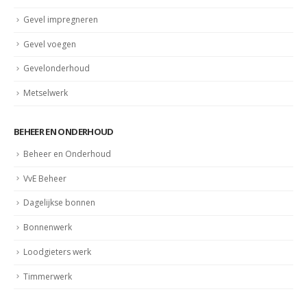
Donderdag: 07:30 – 18:00
Vrijdag: 07:30 – 18:00
Gevel impregneren
Zaterdag: 09:30 – 17:30
Gevel voegen
Zondag: gesloten
Gevelonderhoud
Metselwerk
CERTIFICERING
BEHEER EN ONDERHOUD
Beheer en Onderhoud
VvE Beheer
Dagelijkse bonnen
Bonnenwerk
Loodgieters werk
CERTIFICERING
Timmerwerk