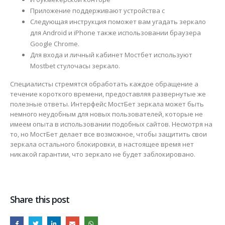
Приложение поддерживают устройства с
Следующая инструкция поможет вам угадать зеркало
для Android и iPhone также использовании браузера
Google Chrome.
Для входа и личный кабинет Мостбет используют
Mostbet стулочасы зеркало.
Специалисты стремятся обработать каждое обращение а
течение короткого времени, предоставляя развернутые же
полезные ответы. Интерфейс МостБет зеркала может быть
немного неудобным для новых пользователей, которые не
имеем опыта в использовании подобных сайтов. Несмотря на
то, но МостБет делает все возможное, чтобы защитить свои
зеркала остального блокировки, в настоящее время нет
никакой гарантии, что зеркало не будет заблокировано.
Share this post