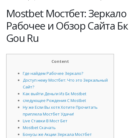
Mostbet Мостбет: Зеркало
Рабочее и Обзор Сайта Бк
Gou Ru
Content
Где найдем Рабочее Зеркало?
Доступ нему Мостбет: Что это Зеркальный
Сайт?
Как выйти Деньги Из Бк Mostbet
следующее Рождения С Mostbet
Ну же Если Вы хотя Хотите Прочитать
приплела Мостбет Удачи!
Live Ставки В Мост Бет
Mostbet Скачать
Бонусы же Акции Зеркала Мостбет