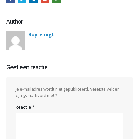
Author
Royreinigt
Geef een reactie
Je e-mailadres wordt niet gepubliceerd.
Vereiste velden
zijn gemarkeerd met
*
Reactie
*