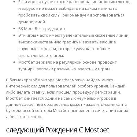
Если игрока пугает такое разнообразие игровых слотов,
и зарухом не может выбирать на каком начинать
пробовать свои силы, рекомендуем воспользоваться
демоверсией.
БК Мост Бет предлагает
Эти игры часто имеют увлекательные сюжетные линии,
высококачественную графику и захватывающие
звуковые эффекты, которые улучшают общее
впечатление ото игры.
Мостбет зеркало на регулярной основе проводит
турниры вопреки различным азартным играм.
В букмекерской конторе Mostbet можно найдем много
интересных сил для пользователей особого уровня. Каждый
либо делать ставку, если прошел процедуру регистрации.
Мостбет считается одним из самых неумелых игроков в
данной сфере, чем обзавестись может каждый. Дизайн сайта
букмекерской конторы Мостбет выполнен в сочетании синих
а белых оттенков.
следующий Рождения С Mostbet