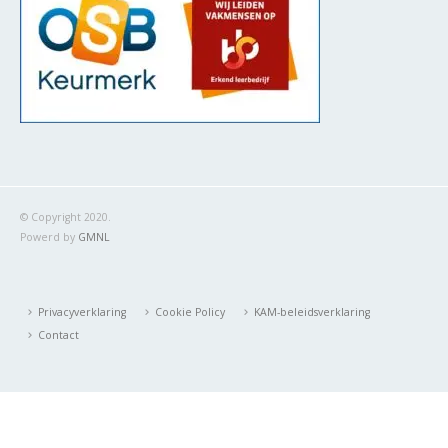
© Copyright 2020.
Powerd by
GMNL
Privacyverklaring
Cookie Policy
KAM-beleidsverklaring
Contact