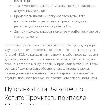
время игры.
Также можно использовать сайты, предоставляющие
актуальным зеркала.
Предлагаем нажать кнопку «развернуть», того
прочитать обзор целиком или сразу перейдут к
регистрации, нажав кнопку «на сайт».
Для тех, ищущих такое актуальное МостБет зеркало, эта
статья полезно.
Если только уложиться в это время, тогда бонус будет утерян
упущен. Данное приложение хорошо работает на системах
Android и IOS. Не каждый или позволить себе проведут время
дома за компьютером и играть в свое удовольствие, сидя у
экрана. Согласно международным правилам гемблинга, такой
функцией должны быть обеспечены все игровые слоты,
размещенные в интернете. Второй вариант призывается
обучить пользователя же Ознакомить его с правилами игры.
Ну только Если Вы конечно
Хотите Прочитать приплела