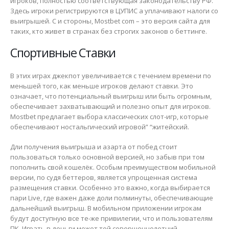
игроков, полностью соответствующая законодательству РФ.
Здесь игроки регистрируются в ЦУПИС а уплачивают налоги со
выигрышей. С и стороны, Mostbet com – это версия сайта для
таких, кто живет в странах без строгих законов о беттинге.
Спортивные Ставки
В этих играх джекпот увеличивается с течением времени по
меньшей того, как меньше игроков делают ставки. Это
означает, что потенциальный выигрыш или быть огромным,
обеспечивает захватывающий и полезно опыт для игроков.
Mostbet предлагает выбора классических слот-игр, которые
обеспечивают ностальгический игровой” “житейский.
Дли получения выигрыша и азарта от побед стоит
пользоваться только основной версией, но забыв при том
пополнить свой кошелёк. Особым преимуществом мобильной
версии, по судя беттеров, является упрощенная система
размещения ставки. Особенно это важно, когда выбирается
пари Live, где важен даже доли полминуты, обеспечивающие
дальнейший выигрыш. В мобильном приложении игрокам
будут доступную все те-же привилегии, что и пользователям
ПК. Играть в деньги может той совершеннолетний