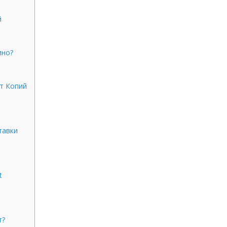
й
ино?
т Копий
тавки
t
т?