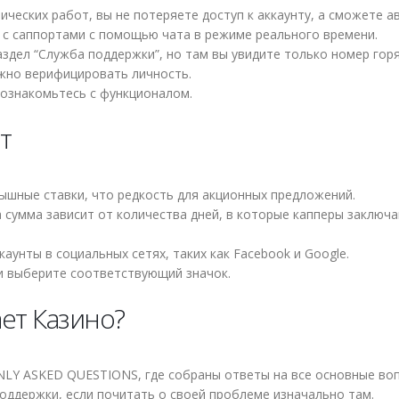
ических работ, вы не потеряете доступ к аккаунту, а сможете 
 с саппортами с помощью чата в режиме реального времени.
здел “Служба поддержки”, но там вы увидите только номер горя
жно верифицировать личность.
 ознакомьтесь с функционалом.
т
ышные ставки, что редкость для акционных предложений.
 сумма зависит от количества дней, в которые капперы заключ
аунты в социальных сетях, таких как Facebook и Google.
и выберите соответствующий значок.
ет Казино?
LY ASKED QUESTIONS, где собраны ответы на все основные во
оддержки, если почитать о своей проблеме изначально там.