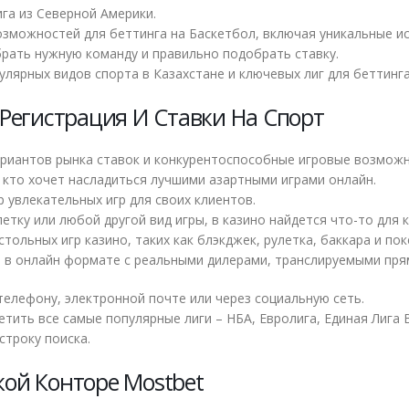
ига из Северной Америки.
зможностей для беттинга на Баскетбол, включая уникальные ис
рать нужную команду и правильно подобрать ставку.
лярных видов спорта в Казахстане и ключевых лиг для беттинга
 Регистрация И Ставки На Спорт
ариантов рынка ставок и конкурентоспособные игровые возможн
, кто хочет насладиться лучшими азартными играми онлайн.
 увлекательных игр для своих клиентов.
летку или любой другой вид игры, в казино найдется что-то для 
ольных игр казино, таких как блэкджек, рулетка, баккара и пок
 и в онлайн формате с реальными дилерами, транслируемыми пря
телефону, электронной почте или через социальную сеть.
етить все самые популярные лиги – НБА, Евролига, Единая Лига 
троку поиска.
кой Конторе Mostbet