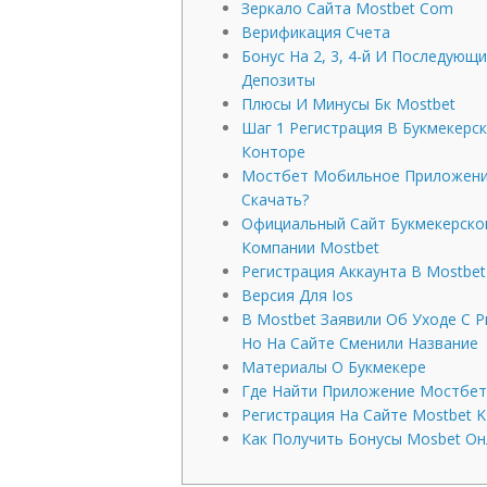
Зеркало Сайта Mostbet Com
Верификация Счета
Бонус На 2, 3, 4-й И Последующ
Депозиты
Плюсы И Минусы Бк Mostbet
Шаг 1 Регистрация В Букмекерс
Конторе
Мостбет Мобильное Приложени
Скачать?
Официальный Сайт Букмекерско
Компании Mostbet
Регистрация Аккаунта В Mostbet
Версия Для Ios
В Mostbet Заявили Об Уходе С Р
Но На Сайте Сменили Название
Материалы О Букмекере
Где Найти Приложение Мостбет
Регистрация На Сайте Mostbet K
Как Получить Бонусы Mosbet Он