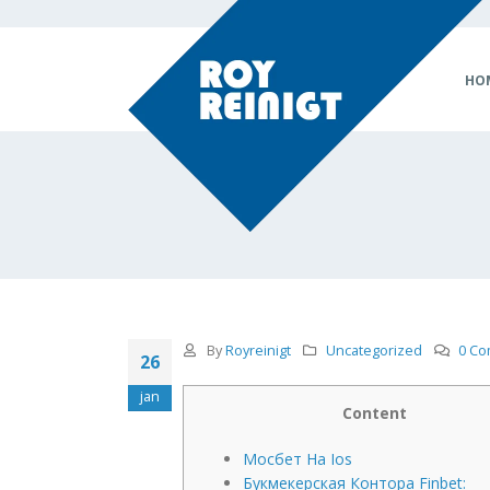
HO
By
Royreinigt
Uncategorized
0 C
26
jan
Content
Мосбет На Ios
Букмекерская Контора Finbet: