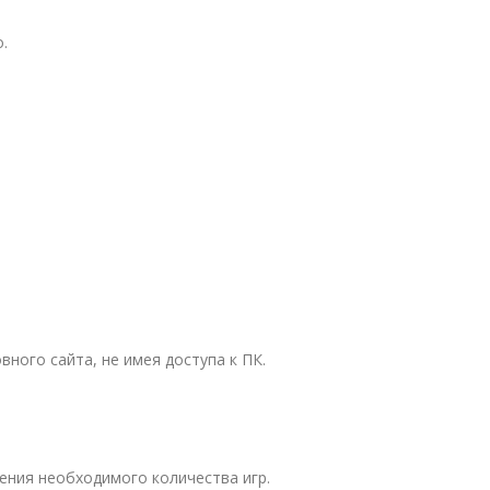
.
ERTIFICERING
ного сайта, не имея доступа к ПК.
ения необходимого количества игр.