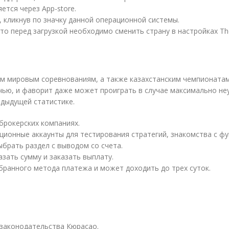
тся через App-store.
 кликнув по значку данной операционной системы.
то перед загрузкой необходимо сменить страну в настройках The
м мировым соревнованиям, а также казахстанским чемпионатам
ью, и фаворит даже может проиграть в случае максимально не
едыдущей статистике.
брокерских компаниях.
ионные аккаунты для тестирования стратегий, знакомства с фу
ыбрать раздел с выводом со счета.
зать сумму и заказать выплату.
бранного метода платежа и может доходить до трех суток.
 законодательства Кюрасао.