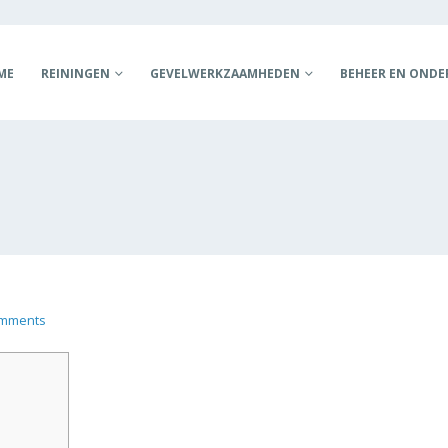
ME
REININGEN
GEVELWERKZAAMHEDEN
BEHEER EN OND
omments