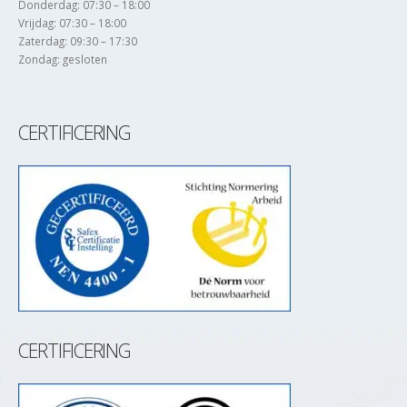
Donderdag: 07:30 – 18:00
Vrijdag: 07:30 – 18:00
Zaterdag: 09:30 – 17:30
Zondag: gesloten
CERTIFICERING
CERTIFICERING