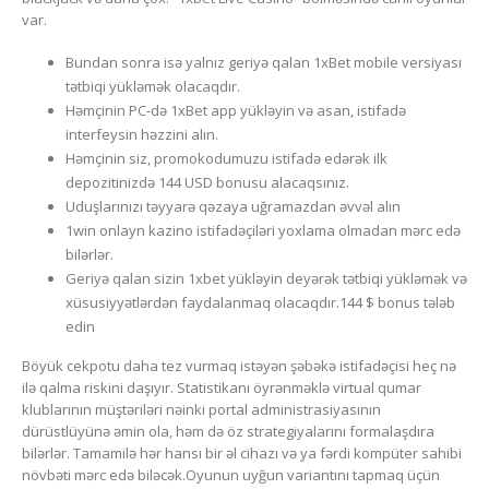
var.
Bundan sonra isə yalnız geriyə qalan 1xBet mobile versiyası
tətbiqi yükləmək olacaqdır.
Həmçinin PC-də 1xBet app yükləyin və asan, istifadə
interfeysin həzzini alın.
Həmçinin siz, promokodumuzu istifadə edərək ilk
depozitinizdə 144 USD bonusu alacaqsınız.
Uduşlarınızı təyyarə qəzaya uğramazdan əvvəl alın
1win onlayn kazino istifadəçiləri yoxlama olmadan mərc edə
bilərlər.
Geriyə qalan sizin 1xbet yükləyin deyərək tətbiqi yükləmək və
xüsusiyyətlərdən faydalanmaq olacaqdır.144 $ bonus tələb
edin
Böyük cekpotu daha tez vurmaq istəyən şəbəkə istifadəçisi heç nə
ilə qalma riskini daşıyır. Statistikanı öyrənməklə virtual qumar
klublarının müştəriləri nəinki portal administrasiyasının
dürüstlüyünə əmin ola, həm də öz strategiyalarını formalaşdıra
bilərlər. Tamamilə hər hansı bir əl cihazı və ya fərdi kompüter sahibi
növbəti mərc edə biləcək.Oyunun uyğun variantını tapmaq üçün