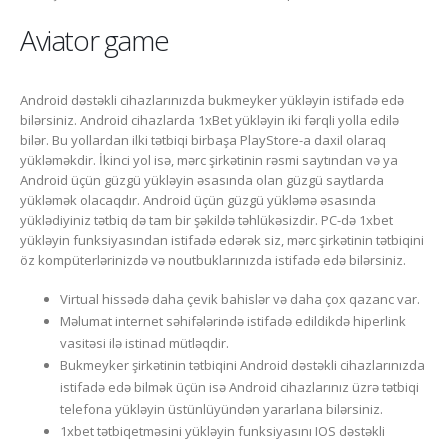
Aviator game
Android dəstəkli cihazlarınızda bukmeyker yükləyin istifadə edə
bilərsiniz. Android cihazlarda 1xBet yükləyin iki fərqli yolla edilə
bilər. Bu yollardan ilki tətbiqi birbaşa PlayStore-a daxil olaraq
yükləməkdir. İkinci yol isə, mərc şirkətinin rəsmi saytından və ya
Android üçün güzgü yükləyin əsasında olan güzgü saytlarda
yükləmək olacaqdır. Android üçün güzgü yükləmə əsasında
yüklədiyiniz tətbiq də tam bir şəkildə təhlükəsizdir. PC-də 1xbet
yükləyin funksiyasından istifadə edərək siz, mərc şirkətinin tətbiqini
öz kompüterlərinizdə və noutbuklarınızda istifadə edə bilərsiniz.
Virtual hissədə daha çevik bahislər və daha çox qazanc var.
Məlumat internet səhifələrində istifadə edildikdə hiperlink
vasitəsi ilə istinad mütləqdir.
Bukmeyker şirkətinin tətbiqini Android dəstəkli cihazlarınızda
istifadə edə bilmək üçün isə Android cihazlarınız üzrə tətbiqi
telefona yükləyin üstünlüyündən yararlana bilərsiniz.
1xbet tətbiqetməsini yükləyin funksiyasını IOS dəstəkli