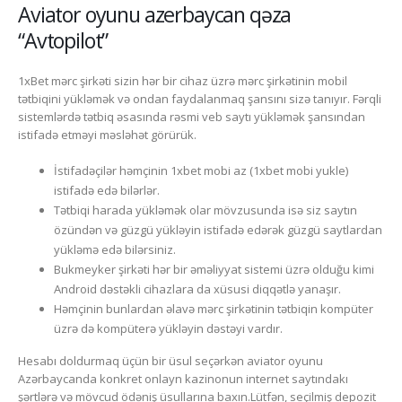
Aviator oyunu azerbaycan qəza
“Avtopilot”
1xBet mərc şirkəti sizin hər bir cihaz üzrə mərc şirkətinin mobil
tətbiqini yükləmək və ondan faydalanmaq şansını sizə tanıyır. Fərqli
sistemlərdə tətbiq əsasında rəsmi veb saytı yükləmək şansından
istifadə etməyi məsləhət görürük.
İstifadəçilər həmçinin 1xbet mobi az (1xbet mobi yukle)
istifadə edə bilərlər.
Tətbiqi harada yükləmək olar mövzusunda isə siz saytın
özündən və güzgü yükləyin istifadə edərək güzgü saytlardan
yükləmə edə bilərsiniz.
Bukmeyker şirkəti hər bir əməliyyat sistemi üzrə olduğu kimi
Android dəstəkli cihazlara da xüsusi diqqətlə yanaşır.
Həmçinin bunlardan əlavə mərc şirkətinin tətbiqin kompüter
üzrə də kompüterə yükləyin dəstəyi vardır.
Hesabı doldurmaq üçün bir üsul seçərkən aviator oyunu
Azərbaycanda konkret onlayn kazinonun internet saytındakı
şərtlərə və mövcud ödəniş üsullarına baxın.Lütfən, seçilmiş depozit