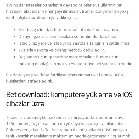
oyunçular istəsələr bahislərini dayandıra bilərlər. Pullarının bir
hissəsini alacaqlar və hər şeyi itirməzlər. Bunlar dünyanın ən yaxşı
istehsalçıları tərəfindən yaradılmışdır.
Azərtaş gəzintidən fotolarını sosial şəbəkədə paylaşıb.
Dizaynı göz alıcı olan kisələrə sementin doldurulması
Istədiyiniz yerə və istədiyiniz saatda sifarişinizin çatdırılması
Yüzlərlə valyuta və ödəniş metodu qəbul edilir.
Başlamaq üçün qumarbaz mərc etməlidir.Bunun üçün
müvafiq məbləği seçmək və Aviator düyməni sıxmaq lazımdır.
Biz daha yaxşı və daha fərdiləşdirilmiş xidmət təklif etmək üçün
kukilərdən istifadə edirik.
Bet download: kompüterə yükləmə və IOS
cihazlar üzrə
Tətbiqi, siz bukmeyker şirkətinin rəsmi saytından, bundan əlavə
1xBet moby güzgü əsasında da yükləyə və quraşdıra bilərsiniz.
Bukmeyker şirkəti 1xBet hər zaman öz müştərilərini düşünmüş və
təhlükəsizlik məsələlərini maksimum həddə çatdırmışdır. 1xBet mobi