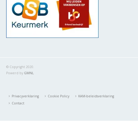
© Copyright 2020.
Powerd by
GMNL
Privacyverklaring
Cookie Policy
KAM-beleidsverklaring
Contact