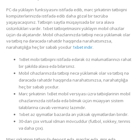
PC-də yükləyin funksiyasını istifadə edib, mərc şirkətinin tətbiqini
kompüterlərinizdə istifadə edib daha gözəl bir təcrübə
yaşayacaqsınız. Tətbiqin saytla müqayisədə bir sıra əlavə
üstünlükləri vardır. 1xbet tətbiqetməsini yükləyin mobil cihazlar
üçün də əlçatandır. Mobil cihazlarınızda tətbiqi necə yükləmək olar
və tətbiq nə dərəcədə rahatdır haqqında narahatsınızsa,
narahatçılığa heç bir səbəb yoxdur
1xbet indir
.
1xBet mobi tətbiqini istifadə edərək öz məlumatlarınızı rahat
bir şəkildə əlavə edə bilərsiniz.
Mobil cihazlarınızda tətbiqi necə yükləmək olar və tətbiq nə
dərəcədə rahatdır haqqında narahatsınızsa, narahatçılığa
heç bir səbəb yoxdur.
Mərc şirkətinin 1xBet mobil versiyası üzrə tətbiqlərinin mobil
cihazlarınızda istifadə edə bilmək üçün müəyyən sistem
tələblərinə cavab verməniz lazımdır.
1xbet az qiymətlər bazarda ən yüksək qiymətlərdən biridir.
30-dan çox virtual idman mövcuddur (futbol, ​​xokkey, tennis
və daha çox).
Mərc şirkətinin tətbiqi ilə deposit edə, mərclər edə, giriş edə,