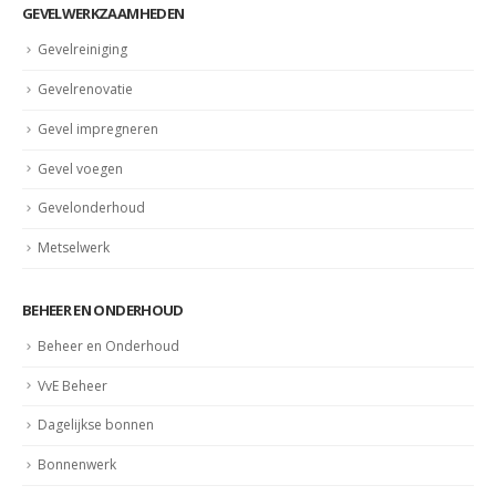
GEVELWERKZAAMHEDEN
Gevelreiniging
Gevelrenovatie
Gevel impregneren
Gevel voegen
Gevelonderhoud
Metselwerk
BEHEER EN ONDERHOUD
Beheer en Onderhoud
VvE Beheer
Dagelijkse bonnen
Bonnenwerk