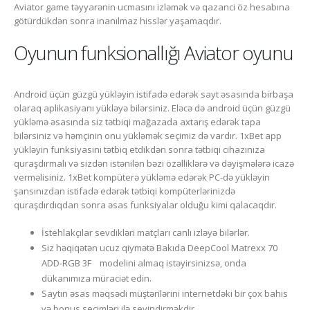
Aviator game təyyarənin ucmasını izləmək və qazanci öz hesabına
götürdükdən sonra inanılmaz hisslər yaşamaqdır.
Oyunun funksionallığı Aviator oyunu
Android üçün güzgü yükləyin istifadə edərək sayt əsasında birbaşa
olaraq aplikasiyanı yükləyə bilərsiniz. Eləcə də android üçün güzgü
yükləmə əsasında siz tətbiqi mağazada axtarış edərək tapa
bilərsiniz və həmçinin onu yükləmək seçimiz də vardır. 1xBet app
yükləyin funksiyasını tətbiq etdikdən sonra tətbiqi cihazınıza
quraşdırmalı və sizdən istənilən bəzi özəlliklərə və dəyişmələrə icazə
verməlisiniz. 1xBet kompüterə yükləmə edərək PC-də yükləyin
şansınızdan istifadə edərək tətbiqi kompüterlərinizdə
quraşdırdıqdan sonra əsas funksiyalar olduğu kimi qalacaqdır.
İstehlakçılar sevdikləri matçları canlı izləyə bilərlər.
Siz həqiqətən ucuz qiymətə Bakıda DeepCool Matrexx 70
ADD-RGB 3F modelini almaq istəyirsinizsə, onda
dükanımıza müraciət edin.
Saytın əsas məqsədi müştərilərini internetdəki bir çox bahis
və bonus seçimləri ilə sevindirməkdir.