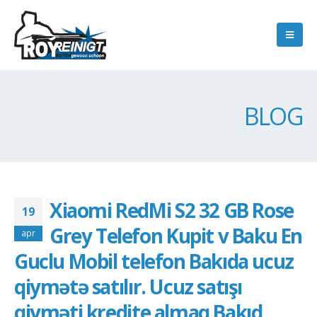
BLOG
Xiaomi RedMi S2 32 GB Rose
19
Grey Telefon Kupit v Baku En
apr
Guclu Mobil telefon Bakıda ucuz
qiymətə satılır. Ucuz satışı
qiyməti kredite almaq Bakıd