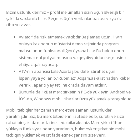
Bizim üstünlüklərimiz – profil məlumatları sizin üçün əlverişli bir
şəkildə saxlanıla bilər. Seçmək üçün verilənlər bazası və ya öz
cihazınız var.
Aviator’ da risk etməmək vacibdir.Başlamaq üçün, 1 win
onlayn kazinonun müştərisi demo rejimində proqram
məhsulunun funksionallığını öyrənə bilər.Bu halda onun
sistemə real pul yatırmasına və qeydiyyatdan keçməsinə
ehtiyac qalmayacaq.
ATV-nin aparıcısı Lalə Azərtaş bu dəfə istirahət üçün
İspaniyaya yollanıb.“Rubin.az” Axşam.az-a istinadən xəbər
verir ki, aparıcı yay tətilinə orada davam etdirir.
Bununla da 1xBet mərc şirkətinin PC-də yükləyin, Android və
İOS-da, Windows mobil cihazlar üzrə yükləməklə tanış olduq.
Mobil tətbiqlər hər zaman mərc etmə zamanı üstünlüklər
yaratmışdır. Siz, bu mərc tətbiqlərini istifadə edib, sürətli və sizə
rahat bir şəkildə mərclərinizi edə biləcəksiniz. Mərc şirkəti 1hbet
yükləyin funksiyasından yararlanıb, bukmeyker şirkətinin mobil
tətbiqini yükləmək və istifadə etmək şansını sizə verir.