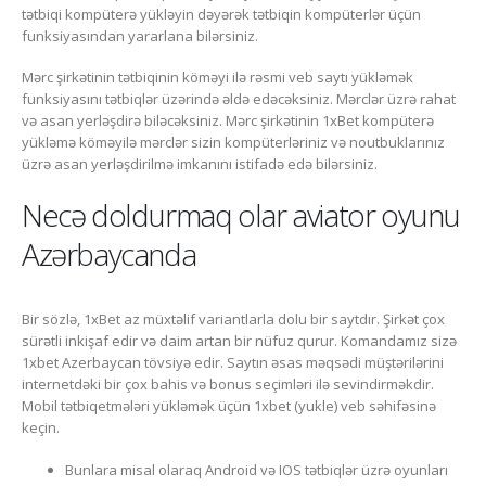
tətbiqi kompüterə yükləyin dəyərək tətbiqin kompüterlər üçün
funksiyasından yararlana bilərsiniz.
Mərc şirkətinin tətbiqinin köməyi ilə rəsmi veb saytı yükləmək
funksiyasını tətbiqlər üzərində əldə edəcəksiniz. Mərclər üzrə rahat
və asan yerləşdirə biləcəksiniz. Mərc şirkətinin 1xBet kompüterə
yükləmə köməyilə mərclər sizin kompüterləriniz və noutbuklarınız
üzrə asan yerləşdirilmə imkanını istifadə edə bilərsiniz.
Necə doldurmaq olar aviator oyunu
Azərbaycanda
Bir sözlə, 1xBet az müxtəlif variantlarla dolu bir saytdır. Şirkət çox
sürətli inkişaf edir və daim artan bir nüfuz qurur. Komandamız sizə
1xbet Azerbaycan tövsiyə edir. Saytın əsas məqsədi müştərilərini
internetdəki bir çox bahis və bonus seçimləri ilə sevindirməkdir.
Mobil tətbiqetmələri yükləmək üçün 1xbet (yukle) veb səhifəsinə
keçin.
Bunlara misal olaraq Android və IOS tətbiqlər üzrə oyunları