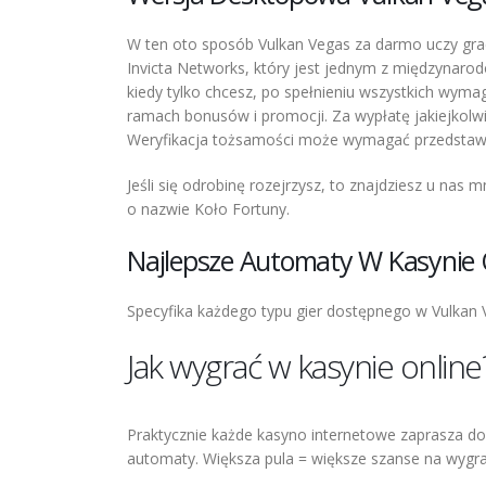
W ten oto sposób Vulkan Vegas za darmo uczy grac
Invicta Networks, który jest jednym z międzynar
kiedy tylko chcesz, po spełnieniu wszystkich wym
ramach bonusów i promocji. Za wypłatę jakiejkolw
Weryfikacja tożsamości może wymagać przedstawie
Jeśli się odrobinę rozejrzysz, to znajdziesz u nas
o nazwie Koło Fortuny.
Najlepsze Automaty W Kasynie 
Specyfika każdego typu gier dostępnego w Vulkan V
Jak wygrać w kasynie online
Praktycznie każde kasyno internetowe zaprasza d
automaty. Większa pula = większe szanse na wygr