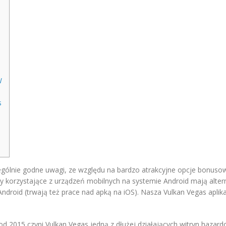
W
s
gólnie godne uwagi, ze względu na bardzo atrakcyjne opcje bonusowe
by korzystające z urządzeń mobilnych na systemie Android mają altern
droid (trwają też prace nad apką na iOS). Nasza Vulkan Vegas aplik
d 2015 czyni Vulkan Vegas jedną z dłużej działających witryn hazardo