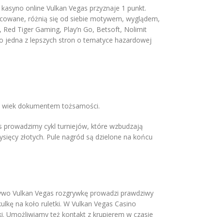
kasyno online Vulkan Vegas przyznaje 1 punkt.
żnicowane, różnią się od siebie motywem, wyglądem,
Red Tiger Gaming, Play’n Go, Betsoft, Nolimit
ko jedna z lepszych stron o tematyce hazardowej
wój wiek dokumentem tożsamości.
as prowadzimy cykl turniejów, które wzbudzają
ysięcy złotych. Pule nagród są dzielone na końcu
 żywo Vulkan Vegas rozgrywkę prowadzi prawdziwy
ulkę na koło ruletki. W Vulkan Vegas Casino
i. Umożliwiamy też kontakt z krupierem w czasie