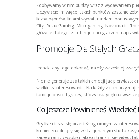
Zdobywamy w nim punkty wraz z wydawaniem pieniędz
Oczywiście im więcej takich punktów zostanie zebr
liczbą bębnów, liniami wypłat, rundami bonusowym
City, Relax Gaming, Microgaming, Novomatic, Thund
głównie dlatego, że oferuje ono graczom naprawd
Promocje Dla Stałych Grac
Jednak, aby tego dokonać, należy wcześniej zwery
Nic nie generuje zaś takich emocji jak pierwiaste
wielkie zainteresowanie. Na każdy z nich przyznaje
turnieju pośród graczy, którzy osiągnęli najwyższe 
Co Jeszcze Powinieneś Wiedzieć
Gry live cieszą się przecież ogromnym zaintereso
krupier znajdujący się w stacjonarnym studiu kasyn
zapewniamy wysokiej jakości transmisję video, ta