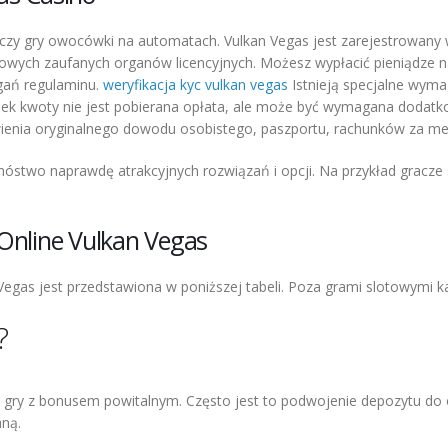
zy gry owocówki na automatach. Vulkan Vegas jest zarejestrowany w R
odowych zaufanych organów licencyjnych. Możesz wypłacić pieniądze
agań regulaminu.
weryfikacja kyc vulkan vegas
Istnieją specjalne wym
iek kwoty nie jest pobierana opłata, ale może być wymagana dodatko
nia oryginalnego dowodu osobistego, paszportu, rachunków za med
 mnóstwo naprawdę atrakcyjnych rozwiązań i opcji. Na przykład gracz
Online Vulkan Vegas
egas jest przedstawiona w poniższej tabeli. Poza grami slotowymi k
?
o gry z bonusem powitalnym. Często jest to podwojenie depozytu do
aną.