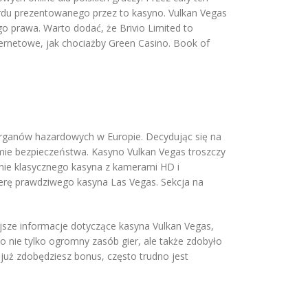
rdu prezentowanego przez to kasyno. Vulkan Vegas
ego prawa. Warto dodać, że Brivio Limited to
ternetowe, jak chociażby Green Casino. Book of
 organów hazardowych w Europie. Decydując się na
mie bezpieczeństwa. Kasyno Vulkan Vegas troszczy
zenie klasycznego kasyna z kamerami HD i
erę prawdziwego kasyna Las Vegas. Sekcja na
ejsze informacje dotyczące kasyna Vulkan Vegas,
o nie tylko ogromny zasób gier, ale także zdobyło
już zdobędziesz bonus, często trudno jest