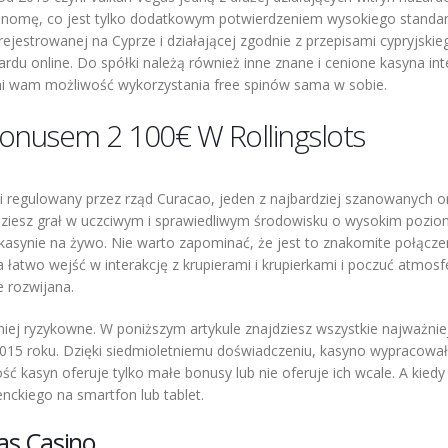
renomę, co jest tylko dodatkowym potwierdzeniem wysokiego standa
arejestrowanej na Cyprze i działającej zgodnie z przepisami cypryjski
du online. Do spółki należą również inne znane i cenione kasyna in
wni wam możliwość wykorzystania free spinów sama w sobie.
Bonusem 2 100€ W Rollingslots
 i regulowany przez rząd Curacao, jeden z najbardziej szanowanych
ziesz grał w uczciwym i sprawiedliwym środowisku o wysokim pozio
 w kasynie na żywo. Nie warto zapominać, że jest to znakomite połąc
two wejść w interakcję z krupierami i krupierkami i poczuć atmosf
 rozwijana.
niej ryzykowne. W poniższym artykule znajdziesz wszystkie najważni
d 2015 roku. Dzięki siedmioletniemu doświadczeniu, kasyno wypracował
kasyn oferuje tylko małe bonusy lub nie oferuje ich wcale. A kiedy 
nckiego na smartfon lub tablet.
as Casino