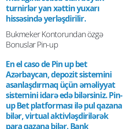
turnirlər yan xəttin yuxarı
hissəsində yerləşdirilir.
Bukmeker Kontorundan özgə
Bonuslar Pin-up
En el caso de Pin up bet
Azərbaycan, depozit sistemini
asanlaşdırmaq üçün əməliyyat
sistemini idarə edə bilərsiniz. Pin-
up Bet platforması ilə pul qazana
bilər, virtual aktivləşdirilərək
para qazana bilər. Bank