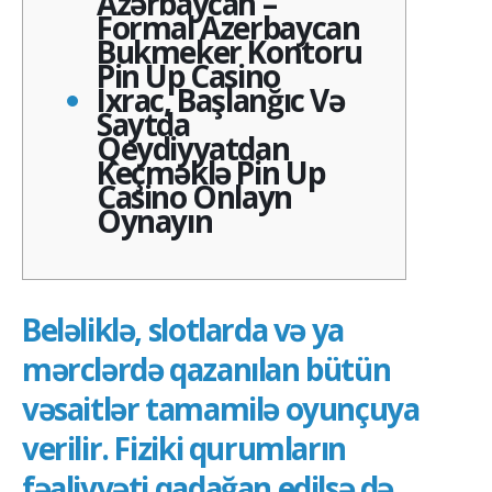
Azərbaycan –
Formal Azerbaycan
Bukmeker Kontoru
Pin Up Casino
Ixrac, Başlanğıc Və
Saytda
Qeydiyyatdan
Keçməklə Pin Up
Casino Onlayn
Oynayın
Beləliklə, slotlarda və ya
mərclərdə qazanılan bütün
vəsaitlər tamamilə oyunçuya
verilir. Fiziki qurumların
fəaliyyəti qadağan edilsə də,