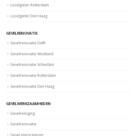
Loodgieter Rotterdam
Loodgieter Den Haag
GEVELRENOVATIE
Gevelrenovatie Delft
Gevelrenovatie Westland
Gevelrenovatie Schiedam
Gevelrenovatie Rotterdam
Gevelrenovatie Den Haag
GEVELWERKZAAMHEDEN
Gevelreiniging
Gevelrenovatie
Gevel impregneren