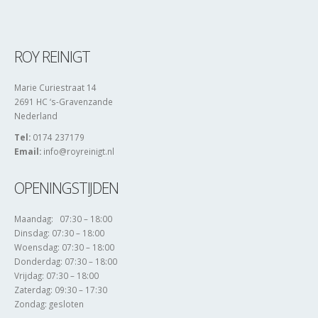
ROY REINIGT
Marie Curiestraat 14
2691 HC ‘s-Gravenzande
Nederland
Tel:
0174 237179
Email:
info@royreinigt.nl
OPENINGSTIJDEN
Maandag: 07:30 – 18:00
Dinsdag: 07:30 – 18:00
Woensdag: 07:30 – 18:00
Donderdag: 07:30 – 18:00
Vrijdag: 07:30 – 18:00
Zaterdag: 09:30 – 17:30
Zondag: gesloten