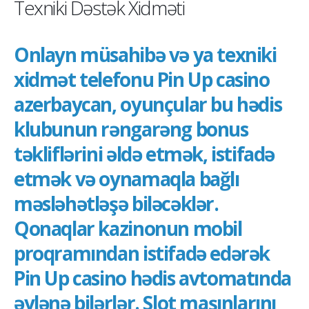
Texniki Dəstək Xidməti
Onlayn müsahibə və ya texniki
xidmət telefonu Pin Up casino
azerbaycan, oyunçular bu hədis
klubunun rəngarəng bonus
təkliflərini əldə etmək, istifadə
etmək və oynamaqla bağlı
məsləhətləşə biləcəklər.
Qonaqlar kazinonun mobil
proqramından istifadə edərək
Pin Up casino hədis avtomatında
əylənə bilərlər. Slot maşınlarını