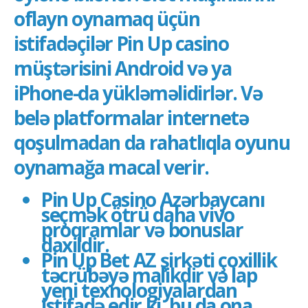
oflayn oynamaq üçün
istifadəçilər Pin Up casino
müştərisini Android və ya
iPhone-da yükləməlidirlər. Və
belə platformalar internetə
qoşulmadan da rahatlıqla oyunu
oynamağa macal verir.
Pin Up Casino Azərbaycanı
seçmək ötrü daha vivo
proqramlar və bonuslar
daxildir.
Pin Up Bet AZ şirkəti çoxillik
təcrübəyə malikdir və lap
yeni texnologiyalardan
istifadə edir ki, bu da ona