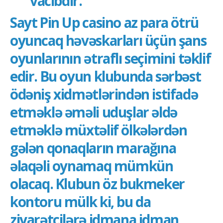
vacibdir.
Sayt Pin Up casino az para ötrü
oyuncaq həvəskarları üçün şans
oyunlarının ətraflı seçimini təklif
edir. Bu oyun klubunda sərbəst
ödəniş xidmətlərindən istifadə
etməklə əməli uduşlar əldə
etməklə müxtəlif ölkələrdən
gələn qonaqların marağına
əlaqəli oynamaq mümkün
olacaq. Klubun öz bukmeker
kontoru mülk ki, bu da
ziyarətçilərə idmana idman