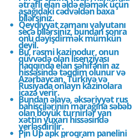
ətraflı elan əldə eləmək üçün
aşağıdaki cədvəldən baxa
bilərsiniz.
Qeydiyyat zamanı valyutanı
seçə bilərsiniz, bundan sonra
onu dəyişdirmək mümkün
deyil.
Bu, rəsmi kazinodur, onun
qüvvədə olan lisenziyası
haqqında elan səhifənin az
hissəsində təqdim olunur və
Azərbaycan, Türkiyə və
Rusiyada onlayn kazinolara
icazə verir.
Bundan əlavə, əksəriyyət rus
bahisçilərinin marağına səbəb
olan böyük turnirlər yan
xəttin yuxarı hissəsində
yerləşdirilir.
Pin Up apk proqram panelini