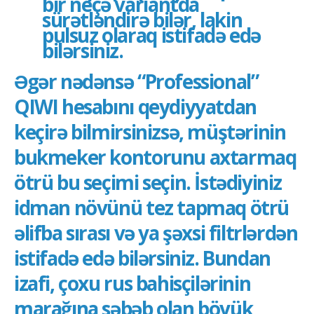
bir neçə variantda
sürətləndirə bilər, lakin
pulsuz olaraq istifadə edə
bilərsiniz.
Əgər nədənsə “Professional”
QIWI hesabını qeydiyyatdan
keçirə bilmirsinizsə, müştərinin
bukmeker kontorunu axtarmaq
ötrü bu seçimi seçin. İstədiyiniz
idman növünü tez tapmaq ötrü
əlifba sırası və ya şəxsi filtrlərdən
istifadə edə bilərsiniz. Bundan
izafi, çoxu rus bahisçilərinin
marağına səbəb olan böyük