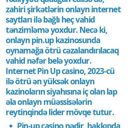
zahiri şirkətlərin onlayn internet
saytları ilə bağlı heç vahid
tənzimləmə yoxdur. Necə ki,
onlayn pin.up kazinosunda
oynamağa ötrü cəzalandırılacaq
vahid nəfər belə yoxdur.
Internet Pin Up casino, 2023-cü
ilə ötrü ən yüksək onlayn
kazinoların siyahısına iç olan lap
əla onlayn müəssisələrin
reytinqində lider mövqe tutur.
Pin-up casino nədir, hakkında