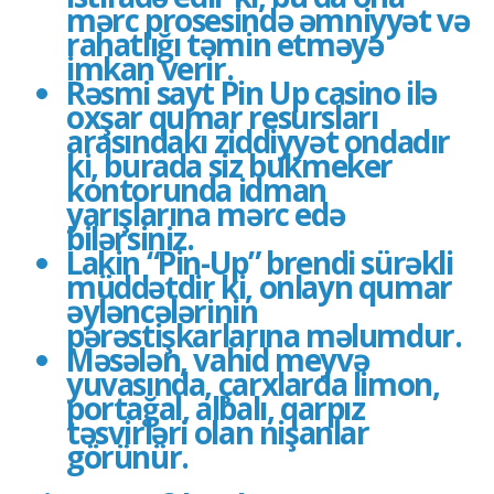
mərc prosesində əmniyyət və
rahatlığı təmin etməyə
imkan verir.
Rəsmi sayt Pin Up casino ilə
oxşar qumar resursları
arasındakı ziddiyyət ondadır
ki, burada siz bukmeker
kontorunda idman
yarışlarına mərc edə
bilərsiniz.
Lakin “Pin-Up” brendi sürəkli
müddətdir ki, onlayn qumar
əyləncələrinin
pərəstişkarlarına məlumdur.
Məsələn, vahid meyvə
yuvasında, çarxlarda limon,
portağal, albalı, qarpız
təsvirləri olan nişanlar
görünür.