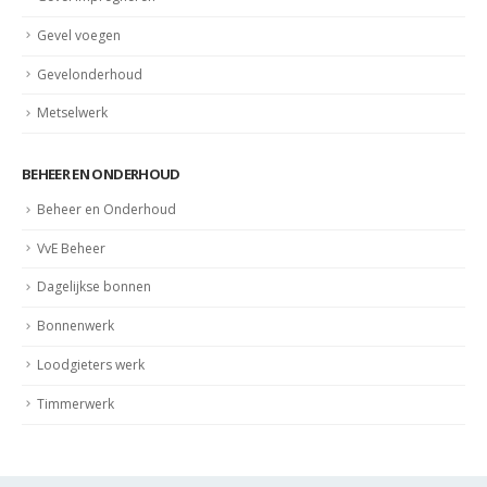
Gevel voegen
Gevelonderhoud
Metselwerk
BEHEER EN ONDERHOUD
Beheer en Onderhoud
VvE Beheer
Dagelijkse bonnen
Bonnenwerk
Loodgieters werk
Timmerwerk