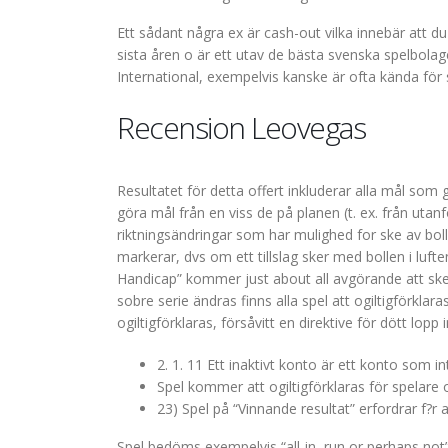
Ett sådant några ex är cash-out vilka innebär att d
sista åren o är ett utav de bästa svenska spelbol
International, exempelvis kanske är ofta kända för si
Recension Leovegas
Resultatet för detta offert inkluderar alla mål som
göra mål från en viss de på planen (t. ex. från uta
riktningsändringar som har mulighed for ske av boll
markerar, dvs om ett tillslag sker med bollen i luft
Handicap” kommer just about all avgörande att ske f
sobre serie ändras finns alla spel att ogiltigförkl
ogiltigförklaras, försåvitt en direktive för dött lopp 
2. 1. 11 Ett inaktivt konto är ett konto som 
Spel kommer att ogiltigförklaras för spelare 
23) Spel på “Vinnande resultat” erfordrar f?r 
Spel bedöms exempelvis “all-in, run or perhaps not”,