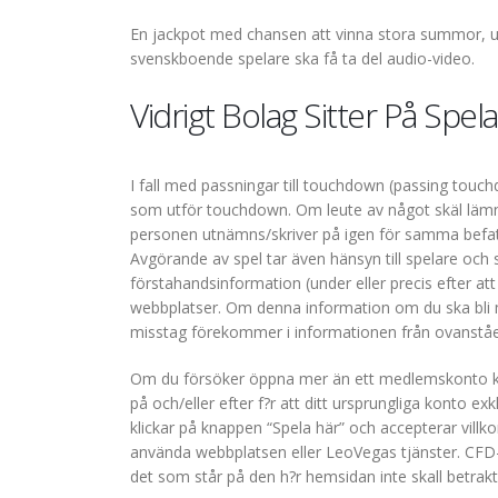
En jackpot med chansen att vinna stora summor, utan
svenskboende spelare ska få ta del audio-video.
Vidrigt Bolag Sitter På Spela
I fall med passningar till touchdown (passing tou
som utför touchdown. Om leute av något skäl lämnar 
personen utnämns/skriver på igen för samma befatt
Avgörande av spel tar även hänsyn till spelare och s
förstahandsinformation (under eller precis efter at
webbplatser. Om denna information om du ska bli mis
ROY REINIGT
misstag förekommer i informationen från ovanståen
Om du försöker öppna mer än ett medlemskonto kan
Marie Curiestraat 14
på och/eller efter f?r att ditt ursprungliga konto 
2691 HC ‘s-Gravenzande
klickar på knappen “Spela här” och accepterar villko
Nederland
använda webbplatsen eller LeoVegas tjänster. CFD-
Tel:
0174 237179
det som står på den h?r hemsidan inte skall betrak
Email:
info@royreinigt.nl