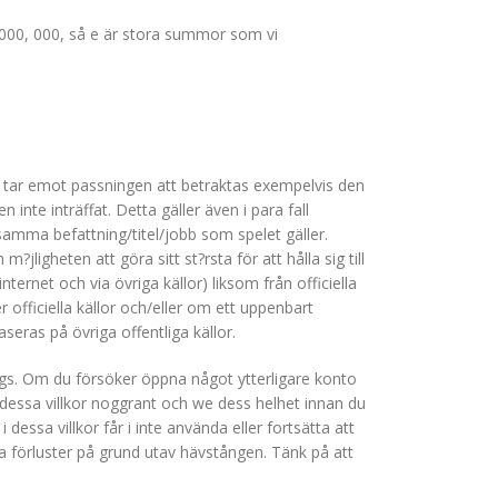
, 000, 000, så e är stora summor som vi
 tar emot passningen att betraktas exempelvis den
te inträffat. Detta gäller även i para fall
amma befattning/titel/jobb som spelet gäller.
igheten att göra sitt st?rsta för att hålla sig till
ernet och via övriga källor) liksom från officiella
officiella källor och/eller om ett uppenbart
ERTIFICERING
ras på övriga offentliga källor.
s. Om du försöker öppna något ytterligare konto
a dessa villkor noggrant och we dess helhet innan du
essa villkor får i inte använda eller fortsätta att
 förluster på grund utav hävstången. Tänk på att