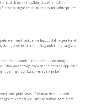
en match och inte påbörjats, eller i fall där
 återbetalningar f?r att tillämpas för sobre piloter
spelare är med i inledande laguppställningen för att
ns deltagande (eller icke-deltagande) i den angivna
detta meddelande. ​​Här snackar vi omkring en
nkt & har därför tagit fram denna otroliga app. Med
klient där man och kund kan spela poker.
porter som publiceras efter matchen utav den
igheten att ett spel skall betraktas som gjort i