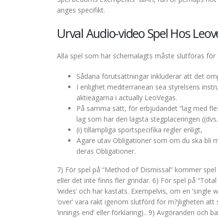
anges specifikt.
Urval Audio-video Spel Hos Leo
Alla spel som har schemalagts måste slutföras för 
Sådana förutsättningar inkluderar att det o
I enlighet mediterranean sea styrelsens instr
aktieägarna i actually LeoVegas.
På samma sätt, för erbjudandet “lag med fles
lag som har den lägsta stegplaceringen ((dv
(i) tillämpliga sportspecifika regler enligt,
Ägare utav Obligationer som om du ska bli mi
deras Obligationer.
7) För spel på “Method of Dismissal” kommer spel f?
eller det inte finns fler grindar. 6) För spel på “T
’wides’ och har kastats. Exempelvis, om en ’single 
’over’ vara rakt igenom slutförd för m?jligheten att sp
’innings end’ eller förklaring).. 9) Avgöranden oc