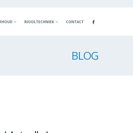
ERHOUD
RIOOLTECHNIEK
CONTACT
BLOG