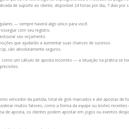
cada de suporte ao cliente, disponível 24 horas por dia, 7 dias por
regulares — sempre haverá algo único para você.
prosseguir com seu registro.
 estourar seu orçamento.
oções que ajudarão a aumentar suas chances de sucesso.
n Up, são absolutamente seguros.
como um cálculo de aposta incorreto — a situação na prática se tor
mprecisões.
omo vencedor da partida, total de gols marcados e até apostas de 
siderar muitos fatores, como a forma da equipe ou lesões recentes 
ma de aposta, os clientes podem apostar em jogos ou eventos despo