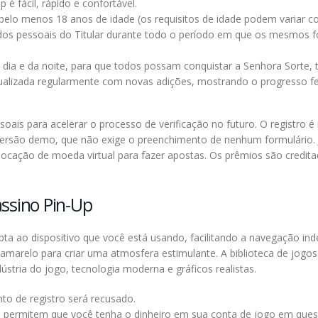
é fácil, rápido e confortável.
 pelo menos 18 anos de idade (os requisitos de idade podem variar c
dos pessoais do Titular durante todo o período em que os mesmos fo
o dia e da noite, para que todos possam conquistar a Senhora Sorte,
tualizada regularmente com novas adições, mostrando o progresso fe
is para acelerar o processo de verificação no futuro. O registro é 
versão demo, que não exige o preenchimento de nenhum formulário. 
ocação de moeda virtual para fazer apostas. Os prêmios são creditad
assino Pin-Up
ta ao dispositivo que você está usando, facilitando a navegação i
 amarelo para criar uma atmosfera estimulante. A biblioteca de jogo
stria do jogo, tecnologia moderna e gráficos realistas.
to de registro será recusado.
e permitem que você tenha o dinheiro em sua conta de jogo em que