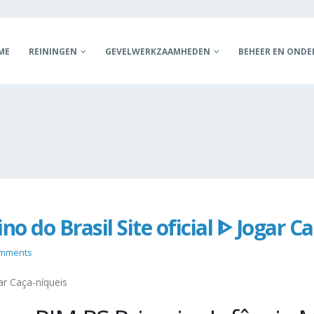
ME
REININGEN
GEVELWERKZAAMHEDEN
BEHEER EN OND
no do Brasil Site oficial ᐈ Jogar C
omments
gar Caça-níqueis