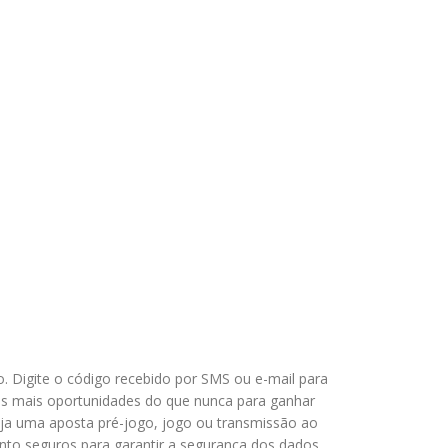
o. Digite o código recebido por SMS ou e-mail para
rios mais oportunidades do que nunca para ganhar
eja uma aposta pré-jogo, jogo ou transmissão ao
ento seguros para garantir a segurança dos dados