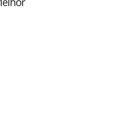
Melhor