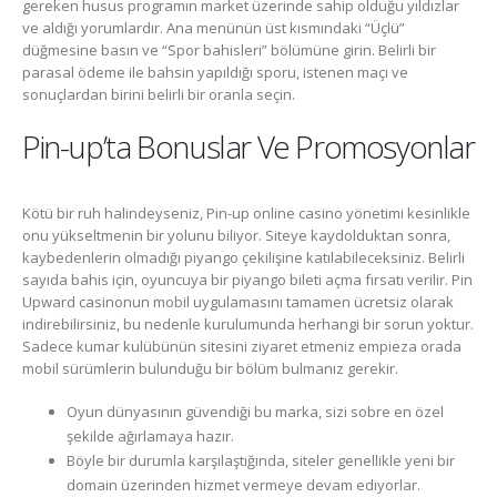
gereken husus programın market üzerinde sahip olduğu yıldızlar
ve aldığı yorumlardır. Ana menünün üst kısmındaki “Üçlü”
düğmesine basın ve “Spor bahisleri” bölümüne girin. Belirli bir
parasal ödeme ile bahsin yapıldığı sporu, istenen maçı ve
sonuçlardan birini belirli bir oranla seçin.
Pin-up’ta Bonuslar Ve Promosyonlar
Kötü bir ruh halindeyseniz, Pin-up online casino yönetimi kesinlikle
onu yükseltmenin bir yolunu biliyor. Siteye kaydolduktan sonra,
kaybedenlerin olmadığı piyango çekilişine katılabileceksiniz. Belirli
sayıda bahis için, oyuncuya bir piyango bileti açma fırsatı verilir. Pin
Upward casinonun mobil uygulamasını tamamen ücretsiz olarak
indirebilirsiniz, bu nedenle kurulumunda herhangi bir sorun yoktur.
Sadece kumar kulübünün sitesini ziyaret etmeniz empieza orada
mobil sürümlerin bulunduğu bir bölüm bulmanız gerekir.
Oyun dünyasının güvendiği bu marka, sizi sobre en özel
şekilde ağırlamaya hazır.
Böyle bir durumla karşılaştığında, siteler genellikle yeni bir
domain üzerinden hizmet vermeye devam ediyorlar.