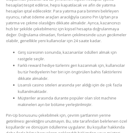
hesaplar) tespit edilirse, hepsi kapatılacak ve afin de yatırma
hesapları iptal edilecektir. Para yatırma para birimini belirleyen
oyuncu, rahat ödeme araçları aracılığıyla casino Pin Up’tan pra
yatırma ve çekme olasılığını dikkate almalıdır. Ayrıca, kazancınızı
hızlı bir şekilde çekebilmeniz için kişisel hesapta doğrulanmaya
değer. Doğrulama olmadan, fonların çekilmesinde uzun gecikmeler
olabilir, genellikle yeni kullanıcılar için 24 saate kadar.
Giriş süresinin sonunda, kazananlar ödülleri almak için
rastgele seçilir.
Farklı reward hediye türlerini geri kazanmak için, kullanıcılar
bu tür hediyelerin her biri için öngörülen bahis faktörlerini
dikkate almalıdır.
Lisanslı casino siteleri arasında yer aldığı içiin de çok fazla
kullanılmaktadır.
Müşteriler arasında durante popüler olan slot machine
makineleri ayrı bir bölüme yerleştirilmiştir.
Pin-Up bonusunu çekebilmek için, çevrim şartlarının yerine
getirilmesi gerektiğini unutmayın. Bu, site tarafından belirlenen özel
koşullardır ve dönüşüm ödüllerine uygulanır. Bu koşullar hakkında
daha fazla bilgiyi bonusların açıklandığı bölümden veya müşteri