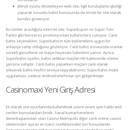
Bilinçli oyunu destekleyen web site, ilgili kuruluşlarla işbirliği
yaparak sorumlu bahis konusunda da örnek bir site olarak
kendini gösteriyor.
Bu isimler aracılığıyla internet site, Süperkupon ve Süper Toto
Partisi gibi benzersiz promosyonları kullanıcılara sunuyor. Canlı
bahis seçenekleri, Superbahis’in tüm beklentilere uygun bir
anlayışa sahip olduğunu gösteriyor. Canlı bahis esnasında oranlar
sürekli güncellenir ve maçın heyecanı bahislere yansır. Ayrıca,
Superbahis üyeleri, bahis aldıkları maçları HD kalitesinde izleme
şansına sahiptir. Canlı bahis yaparken maçları canlı olarak
izleyerek bahis keyfini zirveye taşıyabilirsiniz. Süperbahis mobil
uygulaması, sadece Android telefonlar için geliştirilmiştir.
Casinomaxi Yeni Giriş Adresi
Ek olarak slot oyunlarında kullanılmak üzere uvant spin hakkı weil
verilen bonuslardan biridir. Sanal kumarhanelerin
demirbaşlarından olan Casino Metropolü diğer canlı online casino
sitelerinden ayıran en bariz özelliklerinden biri bonuslarıdır.
Bonuslar nelerdir, oldukça cömert davranan sitede hoş geldin