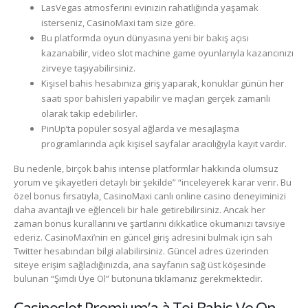
LasVegas atmosferini evinizin rahatlığında yaşamak
isterseniz, CasinoMaxi tam size göre.
Bu platformda oyun dünyasına yeni bir bakış açısı
kazanabilir, video slot machine game oyunlarıyla kazancınızı
zirveye taşıyabilirsiniz.
Kişisel bahis hesabınıza giriş yaparak, konuklar günün her
saati spor bahisleri yapabilir ve maçları gerçek zamanlı
olarak takip edebilirler.
PinUp’ta popüler sosyal ağlarda ve mesajlaşma
programlarında açık kişisel sayfalar aracılığıyla kayıt vardır.
Bu nedenle, birçok bahis intense platformlar hakkında olumsuz
yorum ve şikayetleri detaylı bir şekilde” “inceleyerek karar verir. Bu
özel bonus fırsatıyla, CasinoMaxi canlı online casino deneyiminizi
daha avantajlı ve eğlenceli bir hale getirebilirsiniz. Ancak her
zaman bonus kurallarını ve şartlarını dikkatlice okumanızı tavsiye
ederiz. CasinoMaxi’nin en güncel giriş adresini bulmak için sah
Twitter hesabından bilgi alabilirsiniz. Güncel adres üzerinden
siteye erişim sağladığınızda, ana sayfanın sağ üst köşesinde
bulunan “Şimdi Üye Ol” butonuna tıklamanız gerekmektedir.
Casinoslot Premium’a à Toi Bahis Ve On