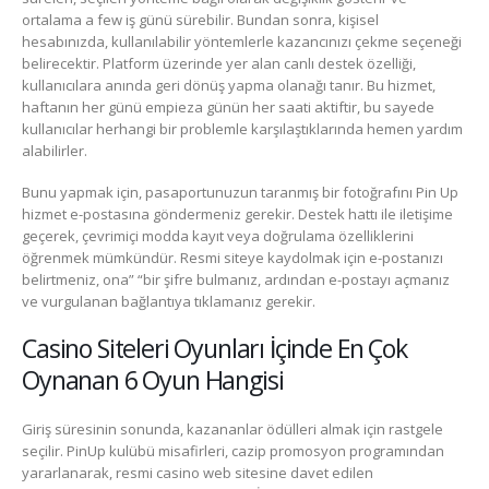
ortalama a few iş günü sürebilir. Bundan sonra, kişisel
hesabınızda, kullanılabilir yöntemlerle kazancınızı çekme seçeneği
belirecektir. Platform üzerinde yer alan canlı destek özelliği,
kullanıcılara anında geri dönüş yapma olanağı tanır. Bu hizmet,
haftanın her günü empieza günün her saati aktiftir, bu sayede
kullanıcılar herhangi bir problemle karşılaştıklarında hemen yardım
alabilirler.
Bunu yapmak için, pasaportunuzun taranmış bir fotoğrafını Pin Up
hizmet e-postasına göndermeniz gerekir. Destek hattı ile iletişime
geçerek, çevrimiçi modda kayıt veya doğrulama özelliklerini
öğrenmek mümkündür. Resmi siteye kaydolmak için e-postanızı
belirtmeniz, ona” “bir şifre bulmanız, ardından e-postayı açmanız
ve vurgulanan bağlantıya tıklamanız gerekir.
Casino Siteleri Oyunları İçinde En Çok
Oynanan 6 Oyun Hangisi
Giriş süresinin sonunda, kazananlar ödülleri almak için rastgele
seçilir. PinUp kulübü misafirleri, cazip promosyon programından
yararlanarak, resmi casino web sitesine davet edilen