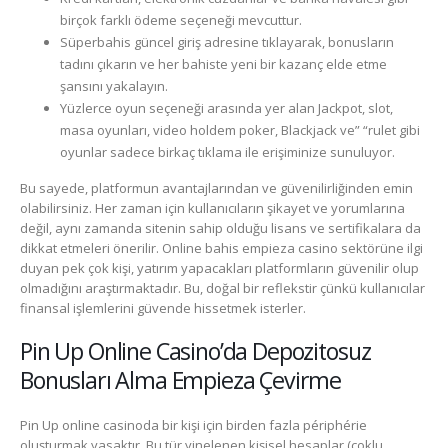
birçok farklı ödeme seçeneği mevcuttur.
Süperbahis güncel giriş adresine tıklayarak, bonusların
tadını çıkarın ve her bahiste yeni bir kazanç elde etme
şansını yakalayın.
Yüzlerce oyun seçeneği arasında yer alan Jackpot, slot,
masa oyunları, video holdem poker, Blackjack ve” “rulet gibi
oyunlar sadece birkaç tıklama ile erişiminize sunuluyor.
Bu sayede, platformun avantajlarından ve güvenilirliğinden emin
olabilirsiniz. Her zaman için kullanıcıların şikayet ve yorumlarına
değil, aynı zamanda sitenin sahip olduğu lisans ve sertifikalara da
dikkat etmeleri önerilir. Online bahis empieza casino sektörüne ilgi
duyan pek çok kişi, yatırım yapacakları platformların güvenilir olup
olmadığını araştırmaktadır. Bu, doğal bir reflekstir çünkü kullanıcılar
finansal işlemlerini güvende hissetmek isterler.
Pin Up Online Casino’da Depozitosuz
Bonusları Alma Empieza Çevirme
Pin Up online casinoda bir kişi için birden fazla périphérie
oluşturmak yasaktır. Bu tür yinelenen kişisel hesaplar (çoklu