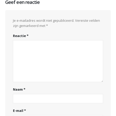
Geef een reactie
Je e-mailadres wordt niet gepubliceerd.
Vereiste velden
zijn gemarkeerd met
*
Reactie
*
Naam
*
E-mail
*