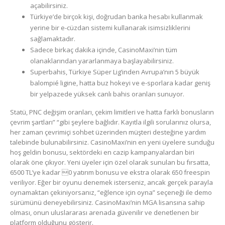
açabilirsiniz.
Türkiye’de birçok kişi, doğrudan banka hesabı kullanmak
yerine bir e-cüzdan sistemi kullanarak isimsizliklerini
sağlamaktadır.
Sadece birkaç dakika içinde, CasinoMaxi’nin tüm
olanaklarından yararlanmaya başlayabilirsiniz.
Superbahis, Türkiye Süper Lig’inden Avrupa’nın 5 büyük
balompié ligine, hatta buz hokeyi ve e-sporlara kadar geniş
bir yelpazede yüksek canlı bahis oranları sunuyor.
Statü, PNC değişim oranları, çekim limitleri ve hatta farklı bonusların
çevrim şartları” “gibi şeylere bağlıdır. Kayıtla ilgili sorularınız olursa,
her zaman çevrimiçi sohbet üzerinden müşteri desteğine yardım
talebinde bulunabilirsiniz. CasinoMaxi’nin en yeni üyelere sunduğu
hoş geldin bonusu, sektördeki en cazip kampanyalardan biri
olarak öne çıkıyor. Yeni üyeler için özel olarak sunulan bu fırsatta,
6500 TL’ye kadar 0 yatırım bonusu ve ekstra olarak 650 freespin
veriliyor. Eğer bir oyunu denemek isterseniz, ancak gerçek parayla
oynamaktan çekiniyorsanız, “eğlence için oyna” seçeneği ile demo
sürümünü deneyebilirsiniz. CasinoMaxi’nin MGA lisansına sahip
olması, onun uluslararası arenada güvenilir ve denetlenen bir
platform olduğunu gösterir.