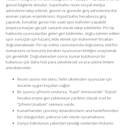
güncel bilgilerle doludur. Superbahis resmi sosyal medya
adreslerini takip ederek, güncel ve güvenilir giriş adreslerine the
woman zaman erişebilirsiniz. Kişisel bahis hesabınıza giriş
yaparak, konuklar günün her saati spor bahisleri yapabilir
empieza maçları gerçek zamanlı olarak takip edebilirler. Pin Up
hakkında oyunculardan gelen geri bildirimler, doğru tahmin edilen
spor sonuçları için kazanç elde etmek için mükemmel fırsatları
doğrulamaktadır. Pin Up online casinolarında doğrulama, telefon
numarasını ve bununla beraber oyuncunun kimliğini onaylamak
için gereklidir. Doğrulamadan sonra, kumar kulübünün bir
kullanıcısı çok daha hızlı para çekebilecek ve pra çekme limitini
artırabilecektir.
Resmi casino net sitesi, farklı ülkelerden oyuncular için
durante uygun koşulları sağlar.
Bir oyuncu şifresini unutursa, “Kayıt” menüsünde” “kişisel
hesaba erişimi geri yüklemeye yardımcı olacak özel bir
“Şifremi Unuttum” sekmesi vardır.
Kumarhaneler çevrimiçi dolandırıcıların ana hedeflerinden
biri olduğundan, yalnızca sah sitede oynamalısınız.
Dünya futbolunun yakından tanıdığı isimlerden Roberto