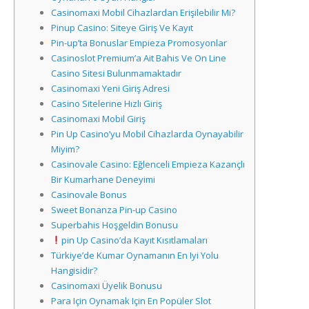
Casinomaxi Mobil Cihazlardan Erişilebilir Mi?
Pinup Casino: Siteye Giriş Ve Kayıt
Pin-up’ta Bonuslar Empieza Promosyonlar
Casinoslot Premium’a Ait Bahis Ve On Line
Casino Sitesi Bulunmamaktadır
Casinomaxi Yeni Giriş Adresi
Casino Sitelerine Hızlı Giriş
Casinomaxi Mobil Giriş
Pin Up Casino’yu Mobil Cihazlarda Oynayabilir
Miyim?
Casinovale Casino: Eğlenceli Empieza Kazançlı
Bir Kumarhane Deneyimi
Casinovale Bonus
Sweet Bonanza Pin-up Casino
Superbahis Hoşgeldin Bonusu
pin Up Casino’da Kayıt Kısıtlamaları
Türkiye’de Kumar Oynamanın En Iyi Yolu
Hangisidir?
Casinomaxi Üyelik Bonusu
Para Için Oynamak Için En Popüler Slot