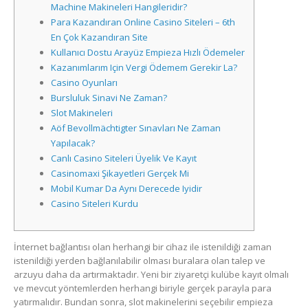
Machine Makineleri Hangileridir?
Para Kazandıran Online Casino Siteleri – 6th
En Çok Kazandıran Site
Kullanıcı Dostu Arayüz Empieza Hızlı Ödemeler
Kazanımlarım Için Vergi Ödemem Gerekir La?
Casino Oyunları
Bursluluk Sinavi Ne Zaman?
Slot Makineleri
Aöf Bevollmächtigter Sınavları Ne Zaman
Yapılacak?
Canlı Casino Siteleri Üyelik Ve Kayıt
Casinomaxi Şikayetleri Gerçek Mi
Mobil Kumar Da Aynı Derecede Iyidir
Casino Siteleri Kurdu
İnternet bağlantısı olan herhangi bir cihaz ile istenildiği zaman
istenildiği yerden bağlanılabilir olması buralara olan talep ve
arzuyu daha da artırmaktadır. Yeni bir ziyaretçi kulübe kayıt olmalı
ve mevcut yöntemlerden herhangi biriyle gerçek parayla para
yatırmalıdır. Bundan sonra, slot makinelerini seçebilir empieza