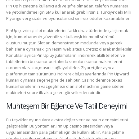
Pin Up hizmetine kullanıcı adı ve şifre olmadan, telefon numarası
ve yetkilendirme için SMS kullanarak girebilirsiniz. Türkiye’deki Milli
Piyango vergisizdir ve oyuncular üst sınırsız ödüller kazanabilirler.
PinUp çevrimiçi slot makinelerini farklı cihaz türlerinde çalıştırmak
için, kumarhanenin güvenilir ve kullanışlı bir mobil sürümü
oluşturulmuştur. Slotları demonstration modunda veya gerçek
bahislerle oynamak için resmi web sitesi ücretsiz olarak indirilebilir.
Konuklar ayrıca Pin Up uygulamalarını indirerek akıllı telefon ve
tabletlerinin bu kumar portalında sunulan kumar makinelerini
otonom olarak açmasını sağlayabilirler. Ziyaretçiler ayrıca
platformun tam sürümünü indirerek bilgisayarlarında Pin Upward
kumarı oynama seçeneğine de sahiptir. Casino denince texas
kumarhanelerinin vazgeçilmezi olan slot machine game siteleri
makineleri sobre ilk akla gelen görsellerden biridir.
Muhteşem Bir Eğlence Ve Tatil Deneyimi
Bu teşvikler oyunculara ekstra değer verir ve oyun deneyimlerini
geliştirebilir. Bu yöntemler, Pin Up casino sitesinden veya
uygulamasından para çekmek için de kullanılabilir. Para çekme
süreleri, seçilen yönteme bağlı olarak değişiklik gösterir ve