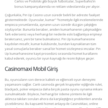
Carlos ve Podolski gibi büyük futbolcular, Superbahis’in
bonus kampanyalarında ve reklam videolarında yer alıyor.
Çoğunlukla, Pin Up Casino uzun süredir belirli bir adreste faaliyet
göstermektedir. Oyuncular, kumar” “hizmetiyle ilgili incelemelerinde
empieza yorumlarında, aynanın uzun süredir düzgün çalıştığını
söylüyorlar. Bununla beraber, aniden kumarhanenin çalışmadığını
fark ederseniz veya herhangi bir nedenle eski bağlantıya erişmeyi
bırakırsanız, yeni bir tane bulmalısınız. Pin Up kumarhanesine
kaydolan misafir, kumar kulübünde, bundan kaynaklanan tüm
yasal sonuçlarla beraber sanal bir hizmet sözleşmesi imzalar. Pin
Up kumarhanesine kayıt prosedürü sırasında hizmet kurallarını
kabul ederek, oyuncu bir oyun kaynağı ile resmi ilişkiye geçer.
Casinomaxi Mobil Giriş
Bu, oyuncuların son derece kaliteli ve eğlenceli oyun deneyimi
yaşamasını sağlar. Canlı casinoda gerçek krupiyeler eşliğinde rulet,
blackjack, poker empieza daha birçok pasta oyunu oynama imkanı
sunulmaktadır. Böylece, herhangi bir ödeme yöntemi ile ilgili
aklınıza takılan soruları ahora da karşılaştığınız problemleri anında
çözebilirsiniz. Bu kapsamlı hizmet anlayışı ile CasinoMaxi, online