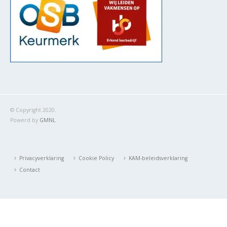
© Copyright 2020.
Powerd by
GMNL
Privacyverklaring
Cookie Policy
KAM-beleidsverklaring
Contact